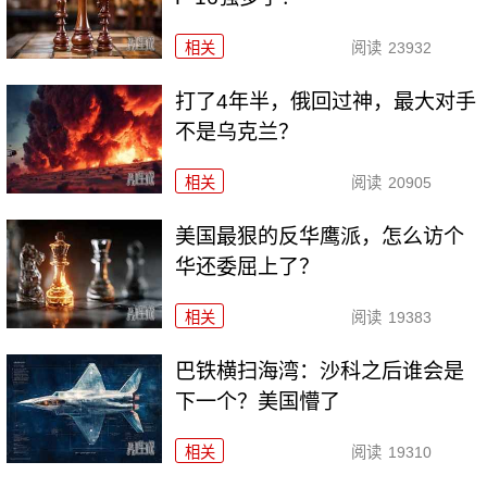
相关
阅读
23932
打了4年半，俄回过神，最大对手
不是乌克兰？
相关
阅读
20905
美国最狠的反华鹰派，怎么访个
华还委屈上了？
相关
阅读
19383
巴铁横扫海湾：沙科之后谁会是
下一个？美国懵了
相关
阅读
19310