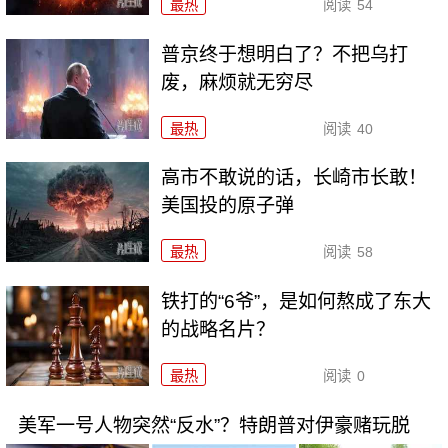
最热
阅读
54
普京终于想明白了？不把乌打
废，麻烦就无穷尽
最热
阅读
40
高市不敢说的话，长崎市长敢！
美国投的原子弹
最热
阅读
58
铁打的“6爷”，是如何熬成了东大
的战略名片？
最热
阅读
0
美军一号人物突然“反水”？特朗普对伊豪赌玩脱