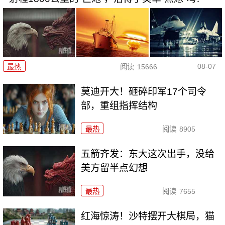
08-07
最热
阅读
15666
莫迪开大！砸碎印军17个司令
部，重组指挥结构
最热
阅读
8905
五箭齐发：东大这次出手，没给
美方留半点幻想
最热
阅读
7655
红海惊涛！沙特摆开大棋局，猫