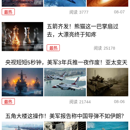
08-07
最热
阅读
3777
五箭齐发！熊猫这一巴掌扇过
去，大漂亮终于知疼
最热
阅读
25178
央视短短5秒钟，美军3年兵推一夜作废！亚太变天
08-06
最热
阅读
21744
五角大楼这操作！美军报告称中国导弹不如伊朗？