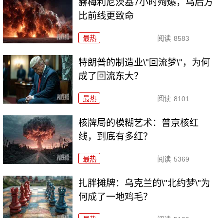
赫梅利尼茨基7小时殉爆，乌后方
比前线更致命
最热
阅读
8583
特朗普的制造业\"回流梦\"，为何
成了回流东大？
最热
阅读
8101
核牌局的模糊艺术：普京核红
线，到底有多红？
最热
阅读
5369
扎胖摊牌：乌克兰的\"北约梦\"为
何成了一地鸡毛？