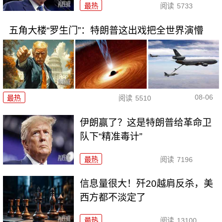
最热
阅读
5733
五角大楼“罗生门”：特朗普这出戏把全世界演懵
08-06
最热
阅读
5510
伊朗赢了？这是特朗普给革命卫
队下“精准毒计”
最热
阅读
7196
信息量很大！歼20越肩反杀，美
西方都不淡定了
最热
阅读
13100