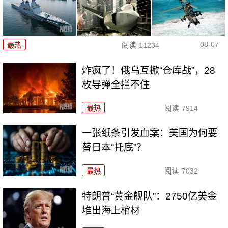
08-07
最热
阅读
11234
炸疯了！俄乌互掀“仓库战”，28
枚导弹全拦不住
最热
阅读
7914
一张纸条引发血案：美国为何要
替日本“托底”？
最热
阅读
7032
特朗普“黄金舰队”：2750亿美金
堆出海上棺材