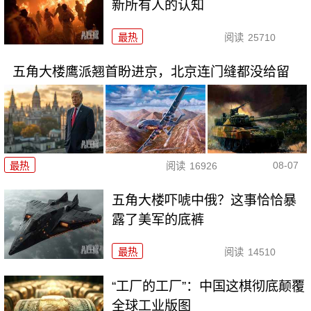
新所有人的认知
最热
阅读
25710
五角大楼鹰派翘首盼进京，北京连门缝都没给留
08-07
最热
阅读
16926
五角大楼吓唬中俄？这事恰恰暴
露了美军的底裤
最热
阅读
14510
“工厂的工厂”：中国这棋彻底颠覆
全球工业版图