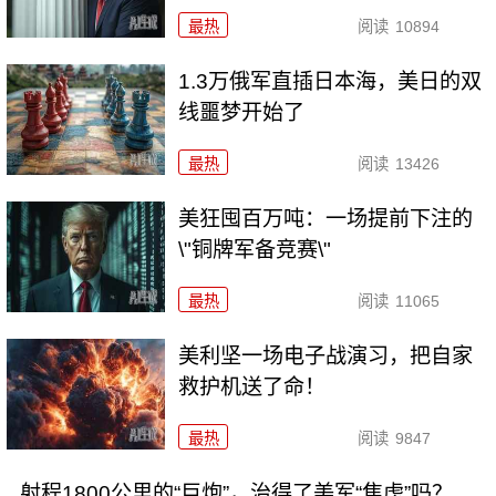
最热
阅读
10894
1.3万俄军直插日本海，美日的双
线噩梦开始了
最热
阅读
13426
美狂囤百万吨：一场提前下注的
\"铜牌军备竞赛\"
最热
阅读
11065
美利坚一场电子战演习，把自家
救护机送了命！
最热
阅读
9847
射程1800公里的“巨炮”，治得了美军“焦虑”吗？