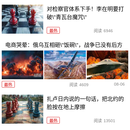
对检察官体系下手！李在明要打
破\"青瓦台魔咒\"
最热
阅读
6946
电商哭晕：俄乌互相砸\"饭碗\"，战争已没有后方
08-06
最热
阅读
4609
扎卢日内说的一句话，把北约的
脸按在地上摩擦
最热
阅读
13501