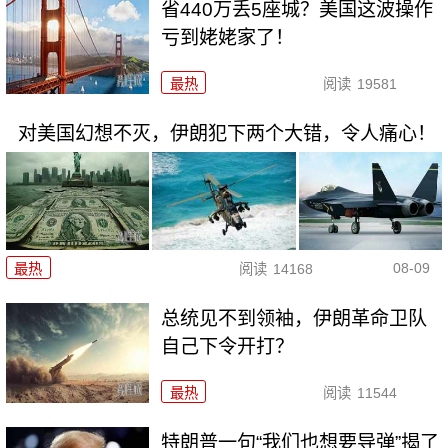
省440万丢5座城？美国这波操作
亏到姥姥家了！
最热
阅读
19581
对美国幻想不灭，伊朗犯下两个大错，令人痛心！
08-09
最热
阅读
14168
总统见不到领袖，伊朗革命卫队
自己下令开打？
最热
阅读
11544
特朗普一句“我们也想要导弹”揭了