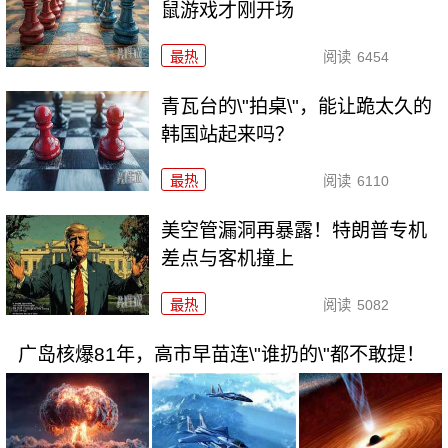
鼠游戏才刚开场
最热
阅读
6454
青瓦台的\"拍桌\"，能让跪太久的
韩国站起来吗？
最热
阅读
6110
美空管漏洞再暴露！特朗普专机
差点与客机撞上
最热
阅读
5082
广岛核爆81年，高市早苗连\"谁扔的\"都不敢提！