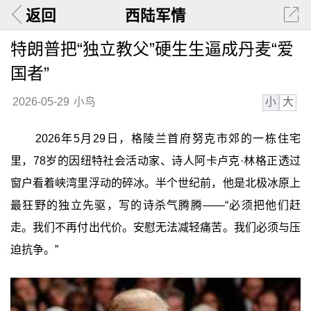
返回
西陆军情
特朗普把“独立教父”硬生生逼成丹麦“爱
国者”
小
大
2026-05-29
小鸟
2026年5月29日，格陵兰首府努克市郊的一栋住宅
里，78岁的因纽特社会活动家、诗人阿卡卢克·林格正透过
窗户看着峡湾里浮动的碎冰。半个世纪前，他是北极冰原上
最狂野的独立先驱，写的诗杀气腾腾——“必须把他们赶
走。我们不再付出代价。安慰无法减轻痛苦。我们必须与压
迫抗争。”