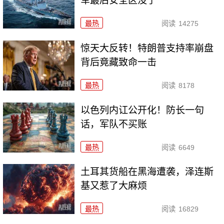
军最后安全区没了
最热
阅读
14275
惊天大反转！特朗普支持率崩盘
背后竟藏致命一击
最热
阅读
8178
以色列内讧公开化！防长一句
话，军队不买账
最热
阅读
6649
土耳其货船在黑海遭袭，泽连斯
基又惹了大麻烦
最热
阅读
16829