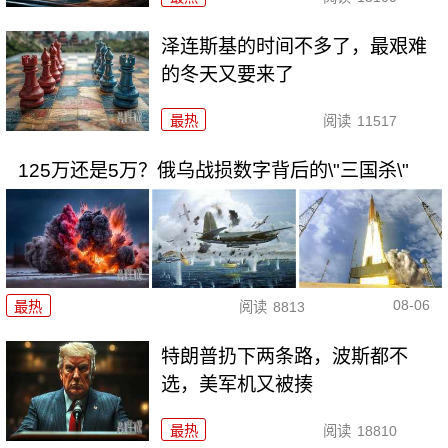
泽连斯基的时间不多了，最艰难
的冬天又要来了
最热
阅读
11517
125万还是5万？俄乌战损数字背后的\"三国杀\"
08-06
最热
阅读
8813
特朗普扔下两条路，波斯都不
选，美军机又被揍
最热
阅读
18810