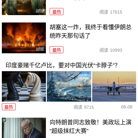
最热
阅读
17615
胡塞这一炸，我终于看懂伊朗总
统昨天那句话了
最热
阅读
10993
印度豪赌千亿卢比，要对中国光伏“卡脖子”？
08-08
最热
阅读
9715
向特朗普同志致敬！美政坛上演
“超级抹红大赛”