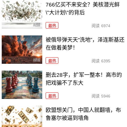
766亿买不来安全？美核潜光鲜
\"大计划\"的背后
最热
阅读
6974
被俄导弹天天“洗地”，泽连斯基还
在做着美梦！
最热
阅读
6395
删去28字，扩军一整本！高市的
把戏骗不了东大
最热
阅读
5946
欧盟想关门，中国人就翻墙，布
鲁塞尔被逼到墙角