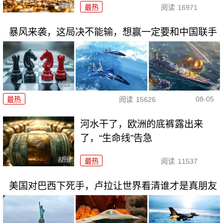
最热
阅读
16971
暴风来袭，这局决不能输，想赢一定要和中国联手
08-05
最热
阅读
15626
河水干了，欧洲的底裤露出来
了，“生命线”告急
最热
阅读
11537
美国对巴西下死手，卢拉让世界看清谁才是真朋友