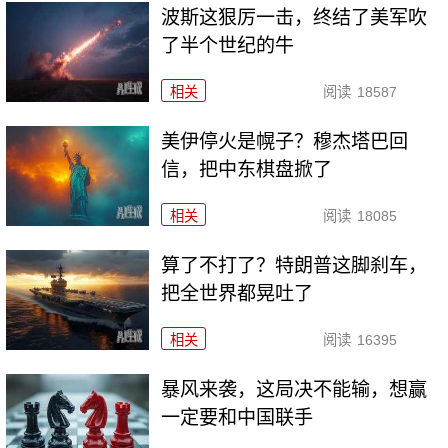
波斯这狠厉一击，终结了美军吹
了半个世纪的牛
相关
阅读
18587
美伊停火是幌子？穆杰塔巴回
信，把中东棋盘掀了
相关
阅读
18085
算了不打了？特朗普这脚刹车，
把全世界都晃吐了
相关
阅读
16395
暴风来袭，这局决不能输，想赢
一定要和中国联手