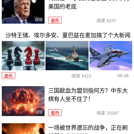
美国的老底
最热
阅读
6237
沙特王储、埃尔多安、夏巴兹在麦加搞了个大新闻
08-08
最热
阅读
5423
三国歃血为盟剑指何方？中东大
棋有人坐不住了！
最热
阅读
20287
一场被世界遗忘的战争，正在刷