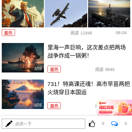
08-04
最热
阅读
11946
里海一声巨响，这次差点把两场
战争炸成一锅粥！
最热
阅读
9846
731！特高课还魂！高市早苗两把
火烧穿日本国运
最热
阅读
5798
灭人种？以色列这波操作，连特
0
0
点评一下
朗普面子都敢踩！