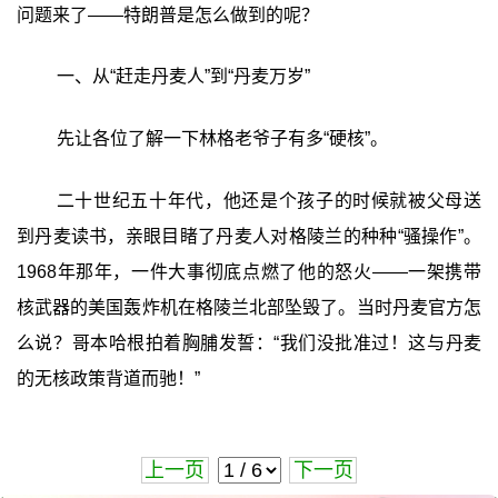
问题来了——特朗普是怎么做到的呢？
一、从“赶走丹麦人”到“丹麦万岁”
先让各位了解一下林格老爷子有多“硬核”。
二十世纪五十年代，他还是个孩子的时候就被父母送
到丹麦读书，亲眼目睹了丹麦人对格陵兰的种种“骚操作”。
1968年那年，一件大事彻底点燃了他的怒火——一架携带
核武器的美国轰炸机在格陵兰北部坠毁了。当时丹麦官方怎
么说？哥本哈根拍着胸脯发誓：“我们没批准过！这与丹麦
的无核政策背道而驰！”
上一页
下一页