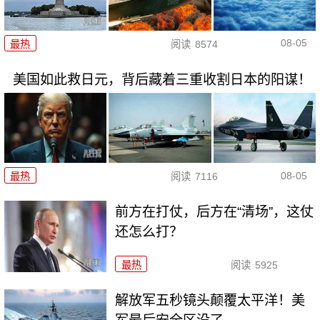
08-05
最热
阅读
8574
美国如此救日元，背后藏着三重收割日本的阳谋！
08-05
最热
阅读
7116
前方在打仗，后方在“清场”，这仗
还怎么打？
最热
阅读
5925
解放军五秒镜头颠覆太平洋！美