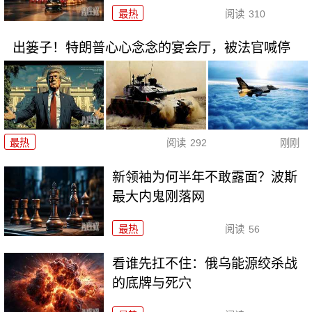
最热
阅读
310
出篓子！特朗普心心念念的宴会厅，被法官喊停
最热
阅读
292
刚刚
新领袖为何半年不敢露面？波斯
最大内鬼刚落网
最热
阅读
56
看谁先扛不住：俄乌能源绞杀战
的底牌与死穴