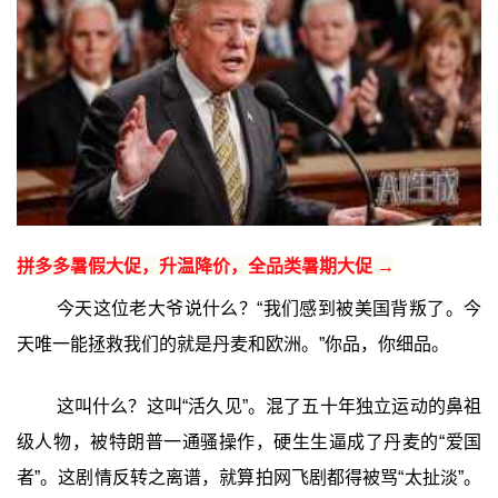
拼多多暑假大促，升温降价，全品类暑期大促 →
今天这位老大爷说什么？“我们感到被美国背叛了。今
天唯一能拯救我们的就是丹麦和欧洲。”你品，你细品。
这叫什么？这叫“活久见”。混了五十年独立运动的鼻祖
级人物，被特朗普一通骚操作，硬生生逼成了丹麦的“爱国
者”。这剧情反转之离谱，就算拍网飞剧都得被骂“太扯淡”。