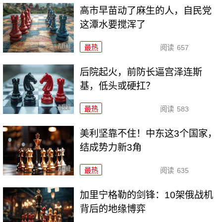
高市早苗动了麻生的人，自民党
这潭水要搅浑了
最热
阅读
657
后院起火，前防长逼宫泽连斯
基，低头或硬扛？
最热
阅读
583
美利坚靠不住！中东这3个国家，
结成势力新3角
最热
阅读
635
加里宁格勒的剑锋：10架俄战机
背后的地缘博弈