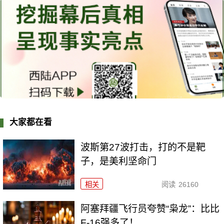
大家都在看
波斯第27波打击，打的不是靶
子，是美利坚命门
相关
阅读
26160
阿塞拜疆飞行员夸赞“枭龙”：比比
F-16强多了！