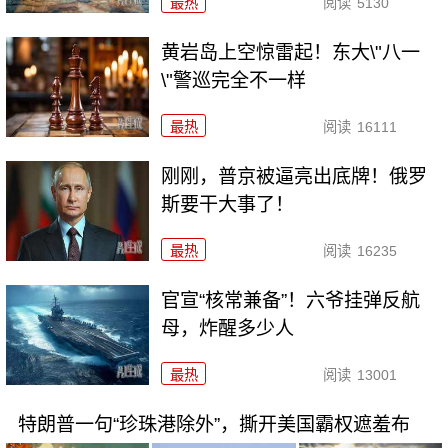
最热
阅读
5130
黄岩岛上空惊雷起！东大\"八一
\"警巡完全不一样
最热
阅读
16111
刚刚，普京被逼亮出底牌！俄罗
斯要干大事了！
最热
阅读
16235
官宣“核常兼备”！六爷挂弹反航
母，炸醒多少人
最热
阅读
13001
特朗普一句“珍珠港除外”，撕开美国霸权遮羞布