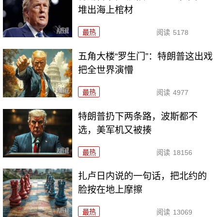
堆出海上棺材
最热
阅读
5178
五角大楼“罗生门”：特朗普这出戏
把全世界演懵
最热
阅读
4977
特朗普扔下两条路，波斯都不
选，美军机又被揍
最热
阅读
18156
扎卢日内说的一句话，把北约的
脸按在地上摩擦
最热
阅读
13069