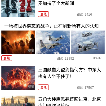
麦加搞了个大新闻
最热
阅读
3416
一场被世界遗忘的战争，正在刷新所有人的认知
08-07
最热
阅读
22992
三国歃血为盟剑指何方？中东大
棋有人坐不住了！
最热
阅读
17507
五角大楼鹰派翘首盼进京，北京
连门缝都没给留