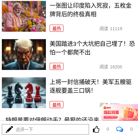
一张图让印度陷入死寂，五枚金
牌背后的终极真相
最热
阅读
11119
美国踏进3个大坑把自己埋了！恐
怕一个都爬不出
最热
阅读
18205
上将一封信捅破天！美军五艘驱
逐舰要盖三口锅！
最热
阅读
7779
特朗普要对伊朗动手？最狠的还没来，最骚的来了
0
0
点评一下