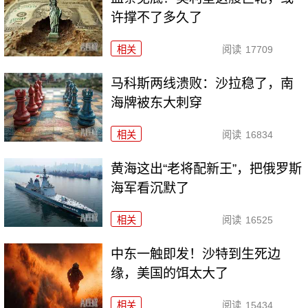
许撑不了多久了
相关
阅读
17709
马科斯两线溃败：沙拉稳了，南
海牌被东大刺穿
相关
阅读
16834
黄海这出“老将配新王”，把俄罗斯
海军看沉默了
相关
阅读
16525
中东一触即发！沙特到生死边
缘，美国的饵太大了
相关
阅读
15434