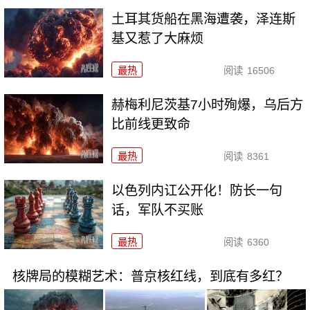
土耳其货船在黑海遭袭，泽连斯
基又惹了大麻烦
最热
阅读
16506
赫梅利尼茨基7小时殉爆，乌后方
比前线更致命
最热
阅读
8361
以色列内讧公开化！防长一句
话，军队不买账
最热
阅读
6360
核牌局的模糊艺术：普京核红线，到底有多红？