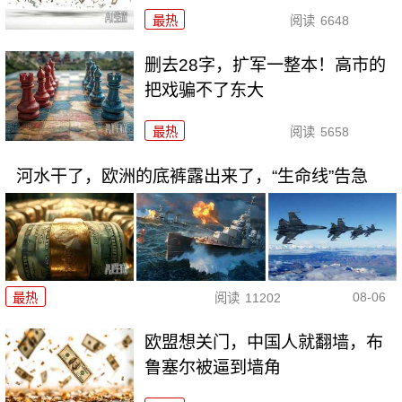
最热
阅读
6648
删去28字，扩军一整本！高市的
把戏骗不了东大
最热
阅读
5658
河水干了，欧洲的底裤露出来了，“生命线”告急
08-06
最热
阅读
11202
欧盟想关门，中国人就翻墙，布
鲁塞尔被逼到墙角