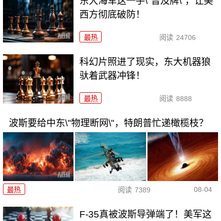
东大海军这一手\"普及牌\"，让美
西方彻底破防！
最热
阅读
24706
科幻片照进了现实，东大机器狼
驮着武器冲锋！
最热
阅读
8888
波斯要给中东\"物理断网\"，特朗普忙递橄榄枝？
08-04
最热
阅读
7389
F-35真被波斯导弹端了！美军这