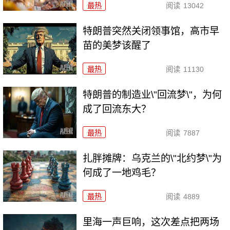
最热
阅读
13042
特朗普突然关闭领事馆，高市早
苗的美梦该醒了
最热
阅读
11130
特朗普的制造业\"回流梦\"，为何
成了回流东大？
最热
阅读
7887
扎胖摊牌：乌克兰的\"北约梦\"为
何成了一地鸡毛？
最热
阅读
4889
里海一声巨响，这次差点把两场