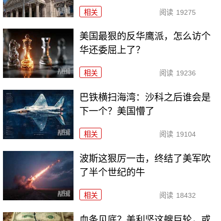
相关
阅读
19275
美国最狠的反华鹰派，怎么访个
华还委屈上了？
相关
阅读
19236
巴铁横扫海湾：沙科之后谁会是
下一个？美国懵了
相关
阅读
19104
波斯这狠厉一击，终结了美军吹
了半个世纪的牛
相关
阅读
18432
血条见底？美利坚这艘巨轮，或