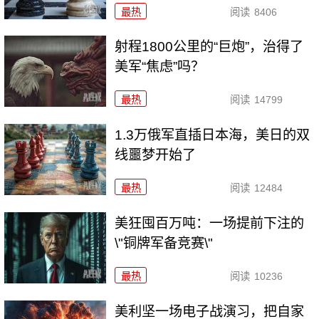
最热
阅读
8406
射程1800公里的“巨炮”，治得了
美军“焦虑”吗？
最热
阅读
14799
1.3万俄军直插日本海，美日的双
线噩梦开始了
最热
阅读
12484
美狂囤百万吨：一场提前下注的
\"铜牌军备竞赛\"
最热
阅读
10236
美利坚一场电子战演习，把自家