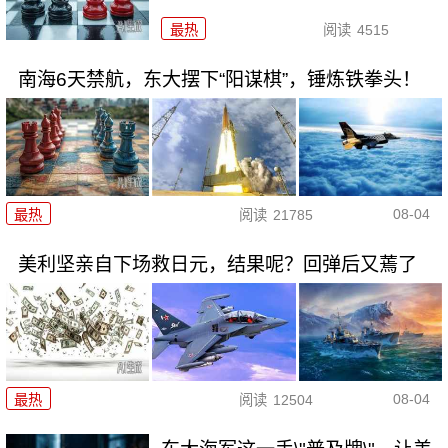
最热
阅读
4515
南海6天禁航，东大摆下“阳谋棋”，锤炼铁拳头！
08-04
最热
阅读
21785
美利坚亲自下场救日元，结果呢？回弹后又蔫了
08-04
最热
阅读
12504