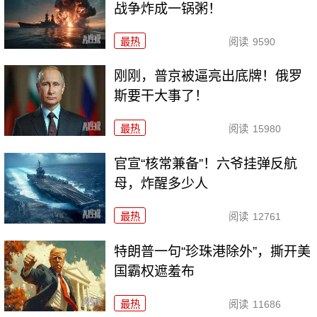
战争炸成一锅粥！
最热
阅读
9590
刚刚，普京被逼亮出底牌！俄罗
斯要干大事了！
最热
阅读
15980
官宣“核常兼备”！六爷挂弹反航
母，炸醒多少人
最热
阅读
12761
特朗普一句“珍珠港除外”，撕开美
国霸权遮羞布
最热
阅读
11686