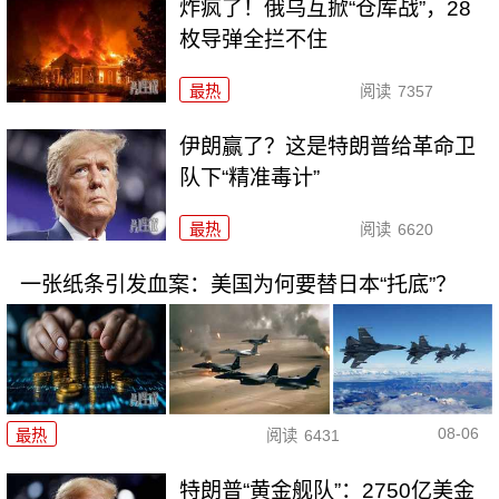
炸疯了！俄乌互掀“仓库战”，28
枚导弹全拦不住
最热
阅读
7357
伊朗赢了？这是特朗普给革命卫
队下“精准毒计”
最热
阅读
6620
一张纸条引发血案：美国为何要替日本“托底”？
08-06
最热
阅读
6431
特朗普“黄金舰队”：2750亿美金