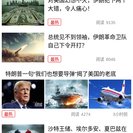
对美国幻想不灭，伊朗犯下两个
大错，令人痛心！
最热
阅读
9135
总统见不到领袖，伊朗革命卫队
自己下令开打？
最热
阅读
8046
特朗普一句“我们也想要导弹”揭了美国的老底
最热
阅读
4274
3小时前
沙特王储、埃尔多安、夏巴兹在