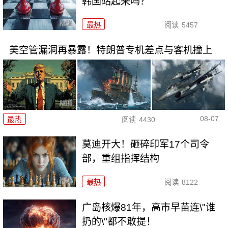
韩国站起来吗？
最热
阅读
5457
美空管漏洞再暴露！特朗普专机差点与客机撞上
08-07
最热
阅读
4430
莫迪开大！砸碎印军17个司令
部，重组指挥结构
最热
阅读
8122
广岛核爆81年，高市早苗连\"谁
扔的\"都不敢提！