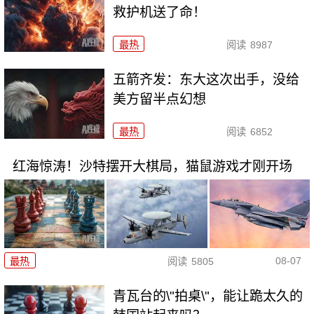
救护机送了命！
最热
阅读
8987
五箭齐发：东大这次出手，没给
美方留半点幻想
最热
阅读
6852
红海惊涛！沙特摆开大棋局，猫鼠游戏才刚开场
08-07
最热
阅读
5805
青瓦台的\"拍桌\"，能让跪太久的