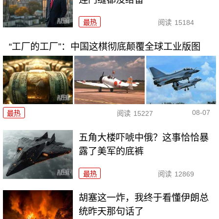
最热
阅读
15184
“工厂的工厂”：中国这棋彻底颠覆全球工业版图
08-07
最热
阅读
15227
五角大楼吓唬中俄？这事恰恰暴
露了美军的底裤
最热
阅读
12869
胡塞这一炸，我终于看懂伊朗总
统昨天那句话了