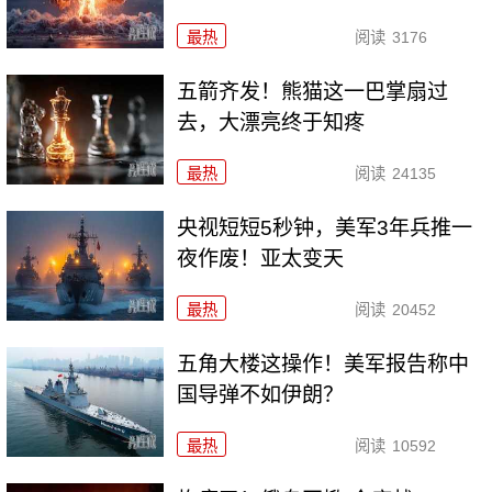
最热
阅读
3176
五箭齐发！熊猫这一巴掌扇过
去，大漂亮终于知疼
最热
阅读
24135
央视短短5秒钟，美军3年兵推一
夜作废！亚太变天
最热
阅读
20452
五角大楼这操作！美军报告称中
国导弹不如伊朗？
最热
阅读
10592