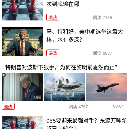
次到底输在哪
最热
阅读
7169
马、特和好，美中期选举这盘大
棋，水有多深？
最热
阅读
6537
特朗普对波斯下狠手，为何在黎明前戛然而止？
08-04
最热
阅读
4767
055要迎来最强对手？东瀛万吨新
驱已上船台！