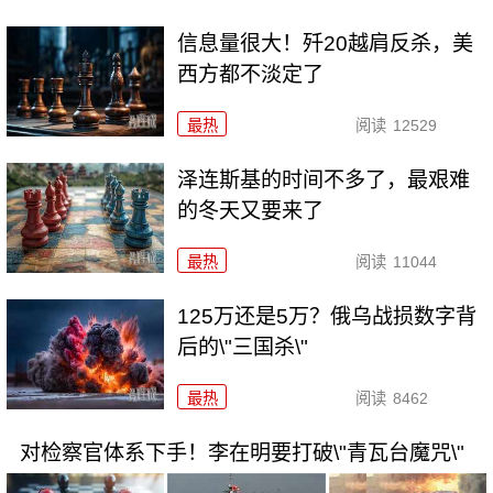
信息量很大！歼20越肩反杀，美
西方都不淡定了
最热
阅读
12529
泽连斯基的时间不多了，最艰难
的冬天又要来了
最热
阅读
11044
125万还是5万？俄乌战损数字背
后的\"三国杀\"
最热
阅读
8462
对检察官体系下手！李在明要打破\"青瓦台魔咒\"