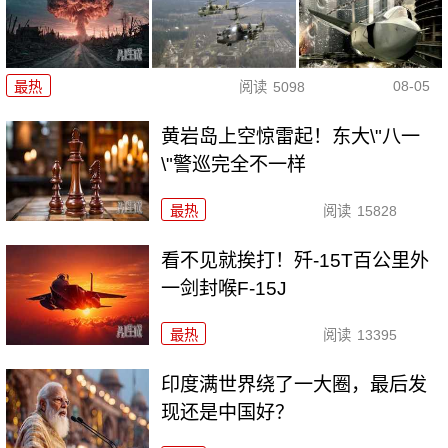
08-05
最热
阅读
5098
黄岩岛上空惊雷起！东大\"八一
\"警巡完全不一样
最热
阅读
15828
看不见就挨打！歼-15T百公里外
一剑封喉F-15J
最热
阅读
13395
印度满世界绕了一大圈，最后发
现还是中国好？