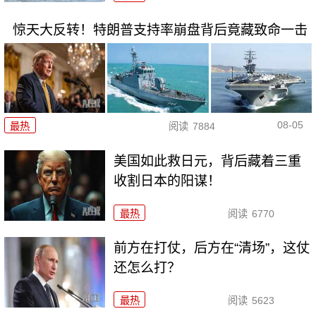
惊天大反转！特朗普支持率崩盘背后竟藏致命一击
08-05
最热
阅读
7884
美国如此救日元，背后藏着三重
收割日本的阳谋！
最热
阅读
6770
前方在打仗，后方在“清场”，这仗
还怎么打？
最热
阅读
5623