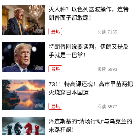
灭人种？以色列这波操作，连特
朗普面子都敢踩！
最热
阅读
7155
特朗普刚说要谈判，伊朗又是反
手就是一巴掌！
最热
阅读
5993
731！特高课还魂！高市早苗两把
火烧穿日本国运
最热
阅读
5577
泽连斯基的“清场行动”与乌克兰的
末路狂飙！