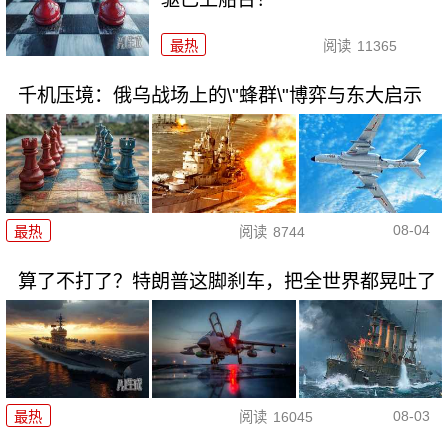
最热
阅读
11365
千机压境：俄乌战场上的\"蜂群\"博弈与东大启示
08-04
最热
阅读
8744
算了不打了？特朗普这脚刹车，把全世界都晃吐了
08-03
最热
阅读
16045