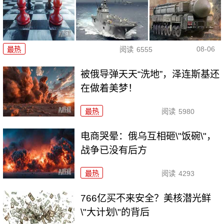
08-06
最热
阅读
6555
被俄导弹天天“洗地”，泽连斯基还
在做着美梦！
最热
阅读
5980
电商哭晕：俄乌互相砸\"饭碗\"，
战争已没有后方
最热
阅读
4293
766亿买不来安全？美核潜光鲜
\"大计划\"的背后