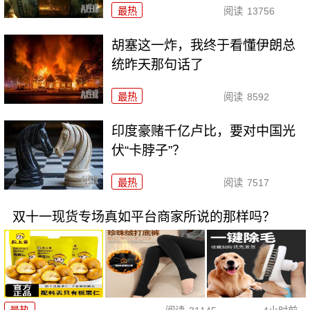
最热
阅读
13756
胡塞这一炸，我终于看懂伊朗总
统昨天那句话了
最热
阅读
8592
印度豪赌千亿卢比，要对中国光
伏“卡脖子”？
最热
阅读
7517
双十一现货专场真如平台商家所说的那样吗？