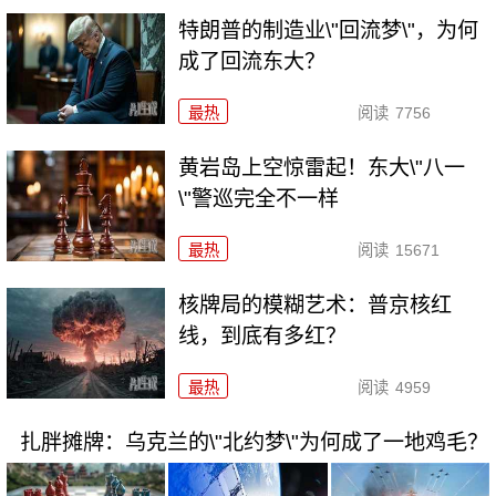
特朗普的制造业\"回流梦\"，为何
成了回流东大？
最热
阅读
7756
黄岩岛上空惊雷起！东大\"八一
\"警巡完全不一样
最热
阅读
15671
核牌局的模糊艺术：普京核红
线，到底有多红？
最热
阅读
4959
扎胖摊牌：乌克兰的\"北约梦\"为何成了一地鸡毛？