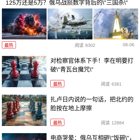
125万还是5万？俄乌战损数字背后的\"三国杀\"
08-06
最热
阅读
8302
对检察官体系下手！李在明要打
破\"青瓦台魔咒\"
最热
阅读
6381
扎卢日内说的一句话，把北约的
脸按在地上摩擦
最热
阅读
12884
电商哭晕：俄乌互相砸\"饭碗\"，