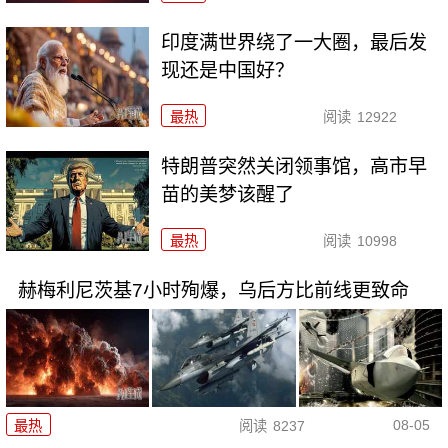
印度满世界绕了一大圈，最后发
现还是中国好？
最热
阅读
12922
特朗普突然关闭领事馆，高市早
苗的美梦该醒了
最热
阅读
10998
赫梅利尼茨基7小时殉爆，乌后方比前线更致命
08-05
最热
阅读
8237