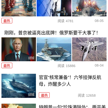
08-05
最热
阅读
4781
刚刚，普京被逼亮出底牌！俄罗斯要干大事了！
08-04
最热
阅读
15886
官宣“核常兼备”！六爷挂弹反航
母，炸醒多少人
最热
阅读
12658
特朗普一句“珍珠港除外”，撕开美