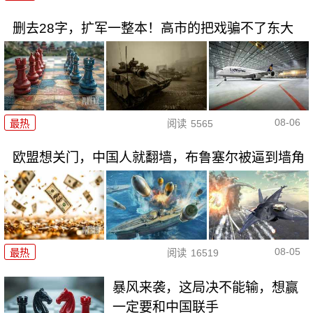
删去28字，扩军一整本！高市的把戏骗不了东大
08-06
最热
阅读
5565
欧盟想关门，中国人就翻墙，布鲁塞尔被逼到墙角
08-05
最热
阅读
16519
暴风来袭，这局决不能输，想赢
一定要和中国联手