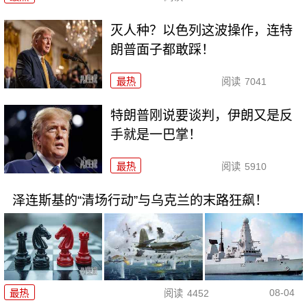
灭人种？以色列这波操作，连特
朗普面子都敢踩！
最热
阅读
7041
特朗普刚说要谈判，伊朗又是反
手就是一巴掌！
最热
阅读
5910
泽连斯基的“清场行动”与乌克兰的末路狂飙！
08-04
最热
阅读
4452