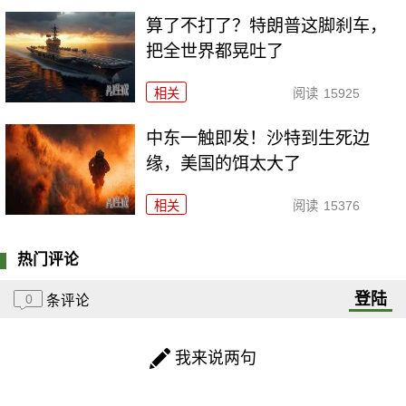
算了不打了？特朗普这脚刹车，
把全世界都晃吐了
相关
阅读
15925
中东一触即发！沙特到生死边
缘，美国的饵太大了
相关
阅读
15376
热门评论
登陆
0
条评论
我来说两句