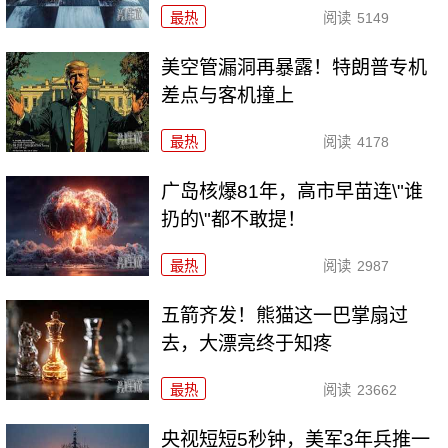
最热
阅读
5149
美空管漏洞再暴露！特朗普专机
差点与客机撞上
最热
阅读
4178
广岛核爆81年，高市早苗连\"谁
扔的\"都不敢提！
最热
阅读
2987
五箭齐发！熊猫这一巴掌扇过
去，大漂亮终于知疼
最热
阅读
23662
央视短短5秒钟，美军3年兵推一