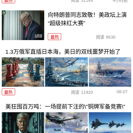
最热
阅读
31145
4小时前
向特朗普同志致敬！美政坛上演
“超级抹红大赛”
最热
阅读
8630
1.3万俄军直插日本海，美日的双线噩梦开始了
08-07
最热
阅读
11920
美狂囤百万吨：一场提前下注的\"铜牌军备竞赛\"