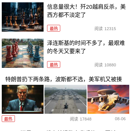
信息量很大！歼20越肩反杀，美
西方都不淡定了
最热
阅读
12315
泽连斯基的时间不多了，最艰难
的冬天又要来了
最热
阅读
10880
特朗普扔下两条路，波斯都不选，美军机又被揍
08-06
最热
阅读
17848