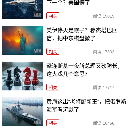
下一个？美国懵了
相关
阅读
19015
美伊停火是幌子？穆杰塔巴回
信，把中东棋盘掀了
相关
阅读
17832
泽连斯基一夜斩总理又砍防长，
这大戏几个意思？
相关
阅读
17717
黄海这出“老将配新王”，把俄罗斯
海军看沉默了
相关
阅读
16456