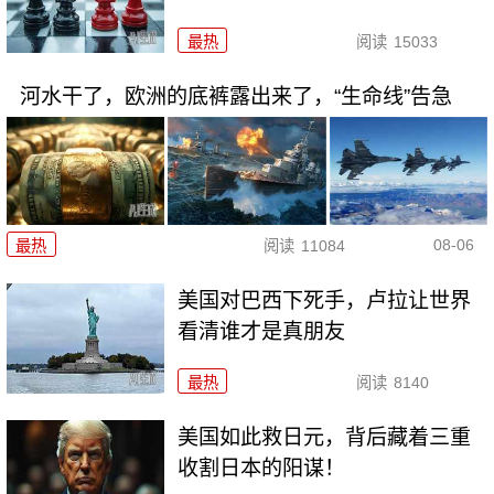
最热
阅读
15033
河水干了，欧洲的底裤露出来了，“生命线”告急
08-06
最热
阅读
11084
美国对巴西下死手，卢拉让世界
看清谁才是真朋友
最热
阅读
8140
美国如此救日元，背后藏着三重
收割日本的阳谋！