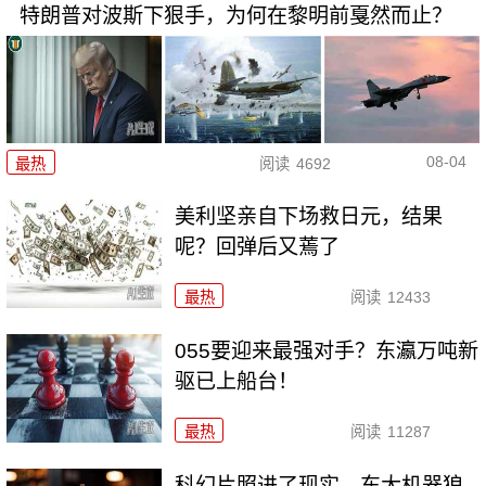
特朗普对波斯下狠手，为何在黎明前戛然而止？
08-04
最热
阅读
4692
美利坚亲自下场救日元，结果
呢？回弹后又蔫了
最热
阅读
12433
055要迎来最强对手？东瀛万吨新
驱已上船台！
最热
阅读
11287
科幻片照进了现实，东大机器狼