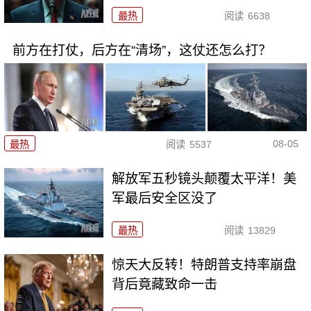
最热
阅读
6638
前方在打仗，后方在“清场”，这仗还怎么打？
08-05
最热
阅读
5537
解放军五秒镜头颠覆太平洋！美
军最后安全区没了
最热
阅读
13829
惊天大反转！特朗普支持率崩盘
背后竟藏致命一击