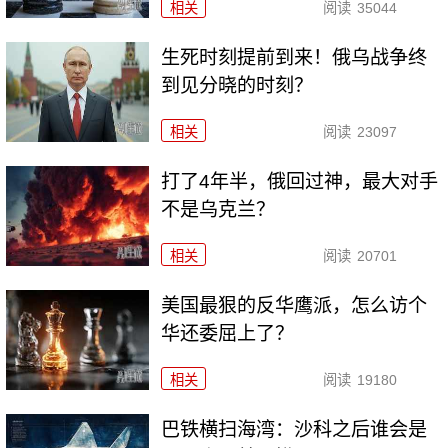
相关
阅读
35044
生死时刻提前到来！俄乌战争终
到见分晓的时刻？
相关
阅读
23097
打了4年半，俄回过神，最大对手
不是乌克兰？
相关
阅读
20701
美国最狠的反华鹰派，怎么访个
华还委屈上了？
相关
阅读
19180
巴铁横扫海湾：沙科之后谁会是