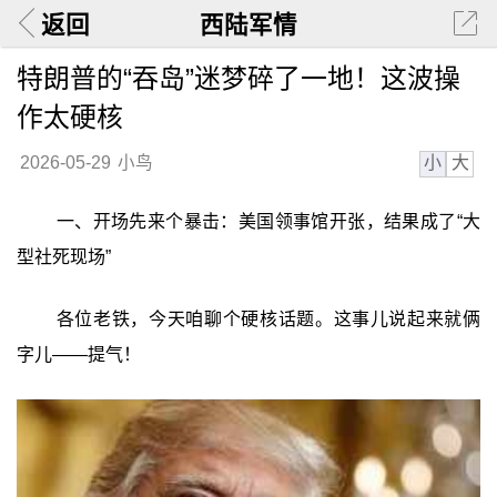
返回
西陆军情
特朗普的“吞岛”迷梦碎了一地！这波操
作太硬核
小
大
2026-05-29
小鸟
一、开场先来个暴击：美国领事馆开张，结果成了“大
型社死现场”
各位老铁，今天咱聊个硬核话题。这事儿说起来就俩
字儿——提气！