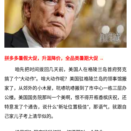
拼多多暑假大促，升温降价，全品类暑期大促 →
咱先把时间拨回几天前，美国人在格陵兰岛首府努克
搞了个“大动作”。啥大动作呢？美国驻格陵兰岛的领事馆搬
家了，从郊外的小木屋，吭哧吭哧搬到了市中心一栋三层办
公楼。美国国务院那叫一个美啊，恨不得开瓶香槟庆祝，还
特意发了个通告，说什么“新址位置极佳”，那语气，就跟自
己家儿子考上清华似的。