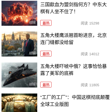
三国歃血为盟剑指何方？中东大
棋有人坐不住了！
最热
阅读
15298
五角大楼鹰派翘首盼进京，北京
连门缝都没给留
最热
阅读
14012
五角大楼吓唬中俄？这事恰恰暴
露了美军的底裤
最热
阅读
11805
“工厂的工厂”：中国这棋彻底颠覆
全球工业版图