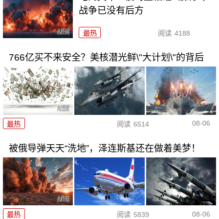
战争已没有后方
最热
阅读
4188
766亿买不来安全？美核潜光鲜\"大计划\"的背后
08-06
最热
阅读
6514
被俄导弹天天“洗地”，泽连斯基还在做着美梦！
08-06
最热
阅读
5839