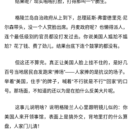
结果呢？现实啪啪打脸，打得那叫一个脆生。
格陵兰岛自治政府从上到下，总理延斯-弗雷德里克·尼
尔森带头，没一个人赏脸出席。丹麦政府呢？也懒得派人，
连个最低级别的官员都没打发过去。你说美国人尴尬不尴
尬？花了钱、费了劲儿，结果台底下连个鼓掌的都没有。
但这还不算完。真正让美国人脸上挂不住的，是好几
百号当地居民自发跑来“捧场”——人家捧的是抗议的场子。
举着“美国，住手”的牌子，喊着“不行就是不行”“回家”的口
号。那场面，不知道的还以为是在拍什么反美大片呢。
这事儿说明啥？说明格陵兰人心里跟明镜儿似的：你
美国人来开领事馆，表面上是搞外交，背地里打的什么算
盘，人家门儿清！