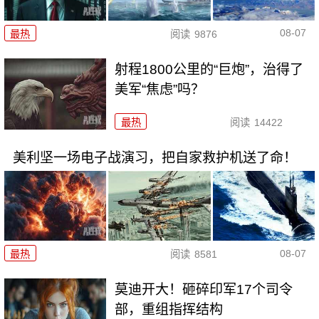
08-07
最热
阅读
9876
射程1800公里的“巨炮”，治得了
美军“焦虑”吗？
最热
阅读
14422
美利坚一场电子战演习，把自家救护机送了命！
08-07
最热
阅读
8581
莫迪开大！砸碎印军17个司令
部，重组指挥结构