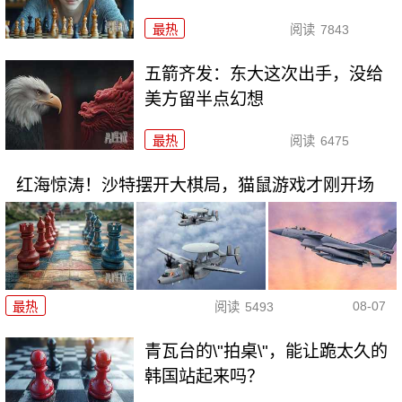
最热
阅读
7843
五箭齐发：东大这次出手，没给
美方留半点幻想
最热
阅读
6475
红海惊涛！沙特摆开大棋局，猫鼠游戏才刚开场
08-07
最热
阅读
5493
青瓦台的\"拍桌\"，能让跪太久的
韩国站起来吗？