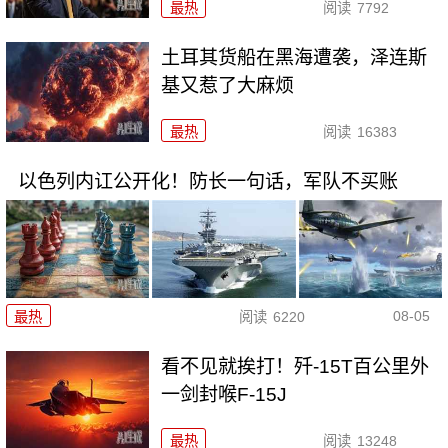
最热
阅读
7792
土耳其货船在黑海遭袭，泽连斯
基又惹了大麻烦
最热
阅读
16383
以色列内讧公开化！防长一句话，军队不买账
08-05
最热
阅读
6220
看不见就挨打！歼-15T百公里外
一剑封喉F-15J
最热
阅读
13248