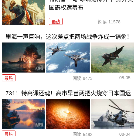
国霸权遮羞布
最热
阅读
11578
里海一声巨响，这次差点把两场战争炸成一锅粥！
08-05
最热
阅读
9473
731！特高课还魂！高市早苗两把火烧穿日本国运
08-04
最热
阅读
5483