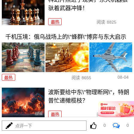
驮着武器冲锋！
最热
阅读
8825
千机压境：俄乌战场上的\"蜂群\"博弈与东大启示
08-04
最热
阅读
8655
波斯要给中东\"物理断网\"，特朗
普忙递橄榄枝？
最热
阅读
7312
0
0
点评一下
F-35真被波斯导弹端了！美军这