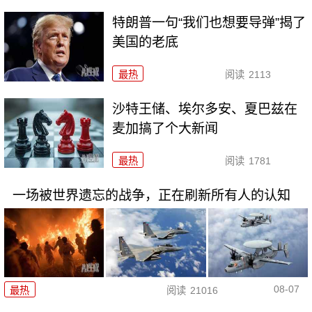
特朗普一句“我们也想要导弹”揭了
美国的老底
最热
阅读
2113
沙特王储、埃尔多安、夏巴兹在
麦加搞了个大新闻
最热
阅读
1781
一场被世界遗忘的战争，正在刷新所有人的认知
08-07
最热
阅读
21016