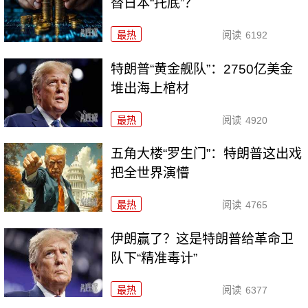
替日本“托底”？
最热
阅读
6192
特朗普“黄金舰队”：2750亿美金
堆出海上棺材
最热
阅读
4920
五角大楼“罗生门”：特朗普这出戏
把全世界演懵
最热
阅读
4765
伊朗赢了？这是特朗普给革命卫
队下“精准毒计”
最热
阅读
6377