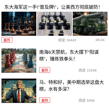
东大海军这一手\"普及牌\"，让美西方彻底破防！
08-04
最热
阅读
24443
南海6天禁航，东大摆下“阳谋
棋”，锤炼铁拳头！
最热
阅读
21548
马、特和好，美中期选举这盘大
棋，水有多深？
最热
阅读
6456