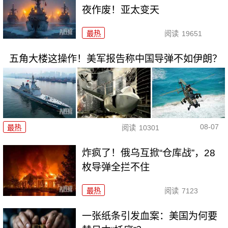
夜作废！亚太变天
最热
阅读
19651
五角大楼这操作！美军报告称中国导弹不如伊朗？
08-07
最热
阅读
10301
炸疯了！俄乌互掀“仓库战”，28
枚导弹全拦不住
最热
阅读
7123
一张纸条引发血案：美国为何要