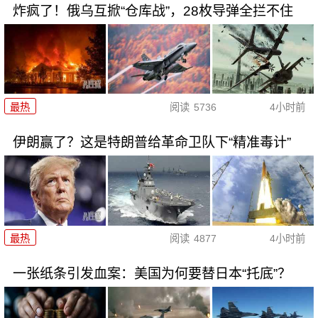
炸疯了！俄乌互掀“仓库战”，28枚导弹全拦不住
最热
阅读
5736
4小时前
伊朗赢了？这是特朗普给革命卫队下“精准毒计”
最热
阅读
4877
4小时前
一张纸条引发血案：美国为何要替日本“托底”？