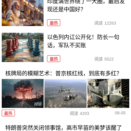
印度满世界绕了一大圈，最后发
现还是中国好？
最热
阅读
12263
以色列内讧公开化！防长一句
话，军队不买账
最热
阅读
5522
核牌局的模糊艺术：普京核红线，到底有多红？
08-05
最热
阅读
4203
特朗普突然关闭领事馆，高市早苗的美梦该醒了