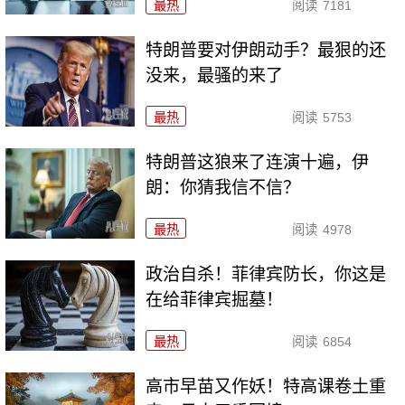
最热
阅读
7181
特朗普要对伊朗动手？最狠的还
没来，最骚的来了
最热
阅读
5753
特朗普这狼来了连演十遍，伊
朗：你猜我信不信？
最热
阅读
4978
政治自杀！菲律宾防长，你这是
在给菲律宾掘墓！
最热
阅读
6854
高市早苗又作妖！特高课卷土重