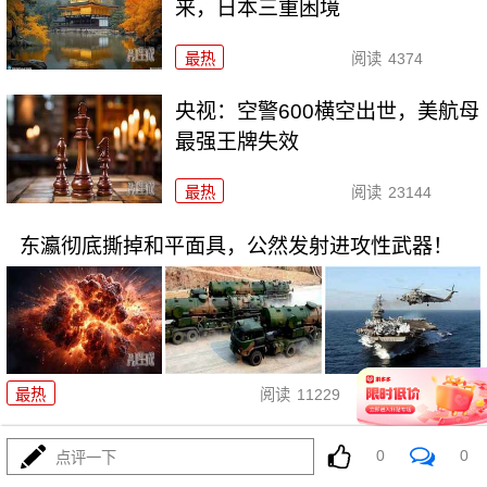
来，日本三重困境
最热
阅读
4374
央视：空警600横空出世，美航母
最强王牌失效
最热
阅读
23144
东瀛彻底撕掉和平面具，公然发射进攻性武器！
08-03
最热
阅读
11229
美利坚资源收割局：特朗普为何
0
0
点评一下
对乌稀土\"摊牌\"