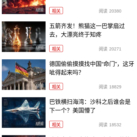
相关
阅读
20380
五箭齐发！熊猫这一巴掌扇过
去，大漂亮终于知疼
相关
阅读
20271
德国偷偷摸摸找中国“命门”，这牙
呲得起来吗？
相关
阅读
18829
巴铁横扫海湾：沙科之后谁会是
下一个？美国懵了
相关
阅读
18532