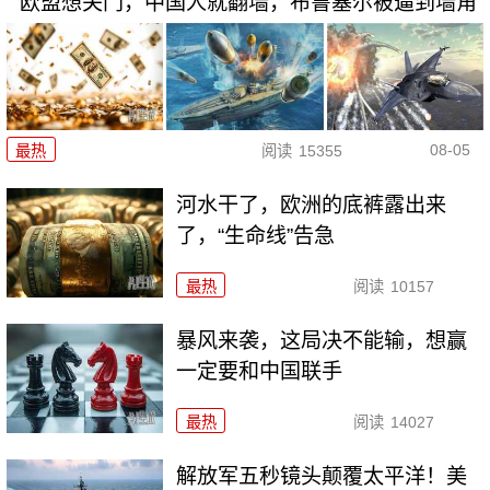
欧盟想关门，中国人就翻墙，布鲁塞尔被逼到墙角
08-05
最热
阅读
15355
河水干了，欧洲的底裤露出来
了，“生命线”告急
最热
阅读
10157
暴风来袭，这局决不能输，想赢
一定要和中国联手
最热
阅读
14027
解放军五秒镜头颠覆太平洋！美