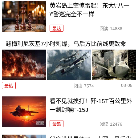
黄岩岛上空惊雷起！东大\"八一
\"警巡完全不一样
最热
阅读
14886
赫梅利尼茨基7小时殉爆，乌后方比前线更致命
08-05
最热
阅读
7574
看不见就挨打！歼-15T百公里外
一剑封喉F-15J
最热
阅读
12476