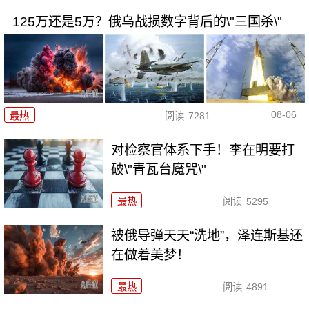
125万还是5万？俄乌战损数字背后的\"三国杀\"
08-06
最热
阅读
7281
对检察官体系下手！李在明要打
破\"青瓦台魔咒\"
最热
阅读
5295
被俄导弹天天“洗地”，泽连斯基还
在做着美梦！
最热
阅读
4891