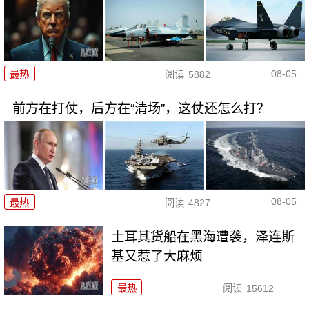
08-05
最热
阅读
5882
前方在打仗，后方在“清场”，这仗还怎么打？
08-05
最热
阅读
4827
土耳其货船在黑海遭袭，泽连斯
基又惹了大麻烦
最热
阅读
15612