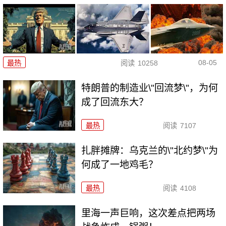
08-05
最热
阅读
10258
特朗普的制造业\"回流梦\"，为何
成了回流东大？
最热
阅读
7107
扎胖摊牌：乌克兰的\"北约梦\"为
何成了一地鸡毛？
最热
阅读
4108
里海一声巨响，这次差点把两场