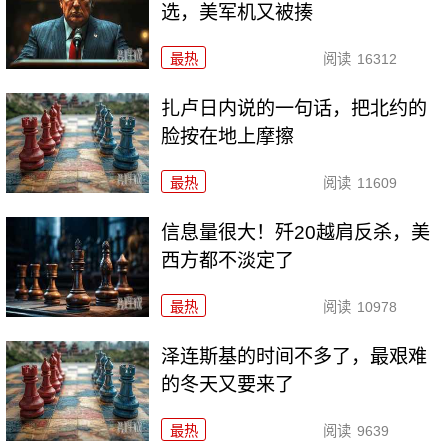
选，美军机又被揍
最热
阅读
16312
扎卢日内说的一句话，把北约的
脸按在地上摩擦
最热
阅读
11609
信息量很大！歼20越肩反杀，美
西方都不淡定了
最热
阅读
10978
泽连斯基的时间不多了，最艰难
的冬天又要来了
最热
阅读
9639