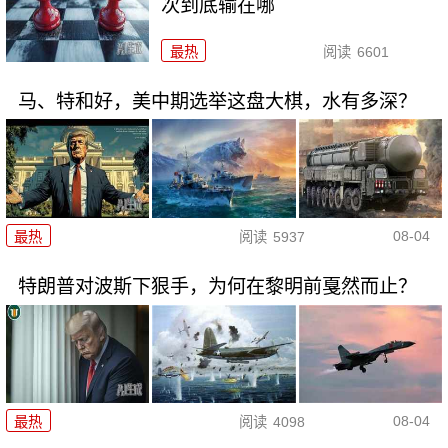
次到底输在哪
最热
阅读
6601
马、特和好，美中期选举这盘大棋，水有多深？
08-04
最热
阅读
5937
特朗普对波斯下狠手，为何在黎明前戛然而止？
08-04
最热
阅读
4098