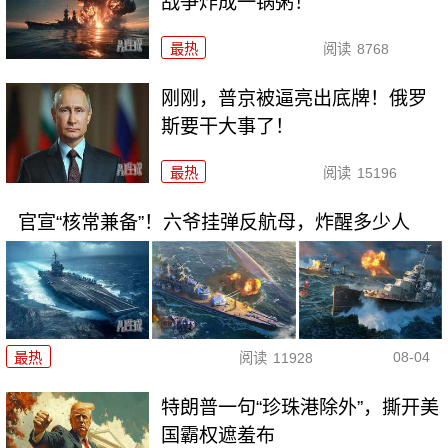
战争炸成一锅粥！
最热
阅读
8768
刚刚，普京被逼亮出底牌！俄罗
斯要干大事了！
最热
阅读
15196
官宣“核常兼备”！六爷挂弹反航母，炸醒多少人
08-04
最热
阅读
11928
特朗普一句“珍珠港除外”，撕开美
国霸权遮羞布