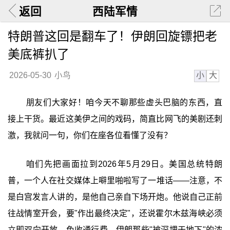
返回
西陆军情
特朗普这回是翻车了！伊朗回旋镖把老
美底裤扒了
小
大
2026-05-30
小鸟
朋友们大家好！咱今天不聊那些虚头巴脑的东西，直
接上干货。最近这美伊之间的戏码，简直比网飞的美剧还刺
激，我就问一句，你们在座各位看懂了没有？
咱们先把画面拉到2026年5月29日。美国总统特朗
普，一个人在社交媒体上噼里啪啦写了一堆话——注意，不
是白宫发言人讲的，是他自己亲自下场开炮。他说自己正前
往战情室开会，要"作出最终决定"，还说霍尔木兹海峡必须
立即双向开放、免收通行费，伊朗那些"被深埋于地下"的浓