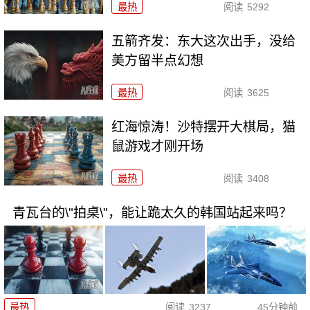
最热
阅读
5292
五箭齐发：东大这次出手，没给
美方留半点幻想
最热
阅读
3625
红海惊涛！沙特摆开大棋局，猫
鼠游戏才刚开场
最热
阅读
3408
青瓦台的\"拍桌\"，能让跪太久的韩国站起来吗？
最热
阅读
3237
45分钟前