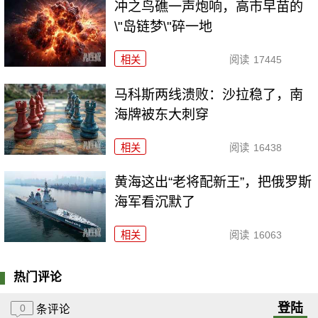
冲之鸟礁一声炮响，高市早苗的
\"岛链梦\"碎一地
相关
阅读
17445
马科斯两线溃败：沙拉稳了，南
海牌被东大刺穿
相关
阅读
16438
黄海这出“老将配新王”，把俄罗斯
海军看沉默了
相关
阅读
16063
热门评论
登陆
0
条评论