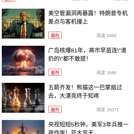
美空管漏洞再暴露！特朗普专机
差点与客机撞上
最热
阅读
2460
广岛核爆81年，高市早苗连\"谁
扔的\"都不敢提！
最热
阅读
1680
五箭齐发！熊猫这一巴掌扇过
去，大漂亮终于知疼
最热
阅读
20271
央视短短5秒钟，美军3年兵推一
夜作废！亚太变天