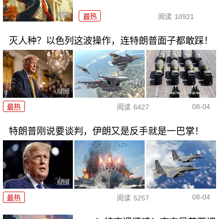
最热
阅读
10921
灭人种？以色列这波操作，连特朗普面子都敢踩！
08-04
最热
阅读
6427
特朗普刚说要谈判，伊朗又是反手就是一巴掌！
08-04
最热
阅读
5257