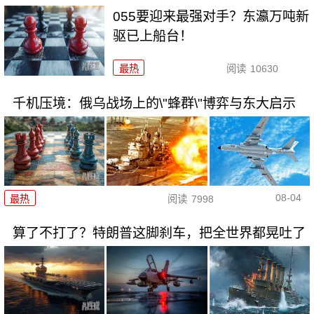
055要迎来最强对手？东瀛万吨新
驱已上船台！
最热
阅读
10630
千机压境：俄乌战场上的\"蜂群\"博弈与东大启示
08-04
最热
阅读
7998
算了不打了？特朗普这脚刹车，把全世界都晃吐了