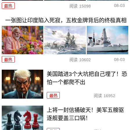
08-03
最热
阅读
15098
一张图让印度陷入死寂，五枚金牌背后的终极真相
08-03
最热
阅读
10602
美国踏进3个大坑把自己埋了！恐
怕一个都爬不出
最热
阅读
16952
上将一封信捅破天！美军五艘驱
逐舰要盖三口锅！