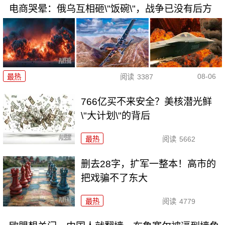
电商哭晕：俄乌互相砸\"饭碗\"，战争已没有后方
08-06
最热
阅读
3387
766亿买不来安全？美核潜光鲜
\"大计划\"的背后
最热
阅读
5662
删去28字，扩军一整本！高市的
把戏骗不了东大
最热
阅读
4779