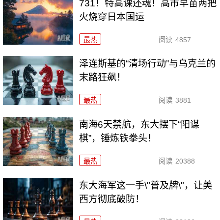
731！特高课还魂！高市早苗两把
火烧穿日本国运
最热
阅读
4857
泽连斯基的“清场行动”与乌克兰的
末路狂飙！
最热
阅读
3881
南海6天禁航，东大摆下“阳谋
棋”，锤炼铁拳头！
最热
阅读
20388
东大海军这一手\"普及牌\"，让美
西方彻底破防！