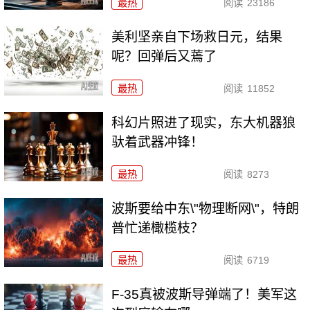
最热
阅读
23186
美利坚亲自下场救日元，结果
呢？回弹后又蔫了
最热
阅读
11852
科幻片照进了现实，东大机器狼
驮着武器冲锋！
最热
阅读
8273
波斯要给中东\"物理断网\"，特朗
普忙递橄榄枝？
最热
阅读
6719
F-35真被波斯导弹端了！美军这