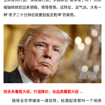
缩铀统统挖出来销毁，等等等等。这阵仗，这气派，大有一
种"老子二十分钟后就要拍板定乾坤"的架势。
拼多多暑假大促，升温降价，全品类暑期大促 →
搞得全世界媒体一通狂转，标题起得那叫一个响亮