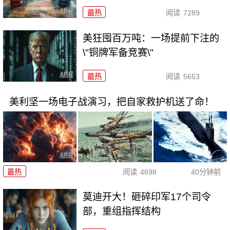
最热
阅读
7289
美狂囤百万吨：一场提前下注的
\"铜牌军备竞赛\"
最热
阅读
5653
美利坚一场电子战演习，把自家救护机送了命！
最热
阅读
4698
40分钟前
莫迪开大！砸碎印军17个司令
部，重组指挥结构