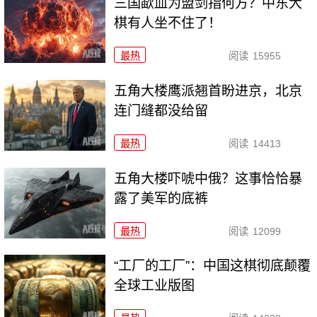
三国歃血为盟剑指何方？中东大
棋有人坐不住了！
最热
阅读
15955
五角大楼鹰派翘首盼进京，北京
连门缝都没给留
最热
阅读
14413
五角大楼吓唬中俄？这事恰恰暴
露了美军的底裤
最热
阅读
12099
“工厂的工厂”：中国这棋彻底颠覆
全球工业版图