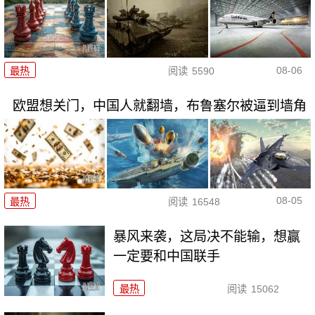
08-06
最热
阅读
5590
欧盟想关门，中国人就翻墙，布鲁塞尔被逼到墙角
08-05
最热
阅读
16548
暴风来袭，这局决不能输，想赢
一定要和中国联手
最热
阅读
15062