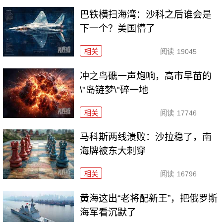
巴铁横扫海湾：沙科之后谁会是
下一个？美国懵了
相关
阅读
19045
冲之鸟礁一声炮响，高市早苗的
\"岛链梦\"碎一地
相关
阅读
17746
马科斯两线溃败：沙拉稳了，南
海牌被东大刺穿
相关
阅读
16796
黄海这出“老将配新王”，把俄罗斯
海军看沉默了