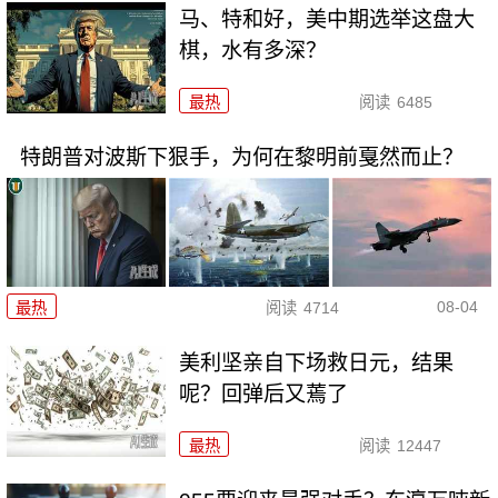
马、特和好，美中期选举这盘大
棋，水有多深？
最热
阅读
6485
特朗普对波斯下狠手，为何在黎明前戛然而止？
08-04
最热
阅读
4714
美利坚亲自下场救日元，结果
呢？回弹后又蔫了
最热
阅读
12447