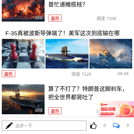
普忙递橄榄枝？
最热
阅读
7335
F-35真被波斯导弹端了！美军这次到底输在哪
08-04
最热
阅读
7120
算了不打了？特朗普这脚刹车，
把全世界都晃吐了
最热
阅读
15954
一张图让印度陷入死寂，五枚金
0
0
点评一下