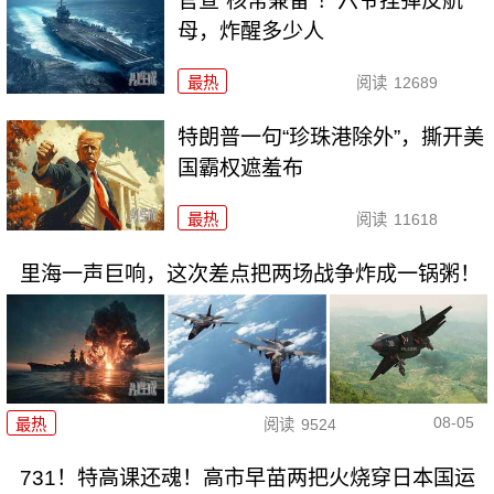
官宣“核常兼备”！六爷挂弹反航
母，炸醒多少人
最热
阅读
12689
特朗普一句“珍珠港除外”，撕开美
国霸权遮羞布
最热
阅读
11618
里海一声巨响，这次差点把两场战争炸成一锅粥！
08-05
最热
阅读
9524
731！特高课还魂！高市早苗两把火烧穿日本国运