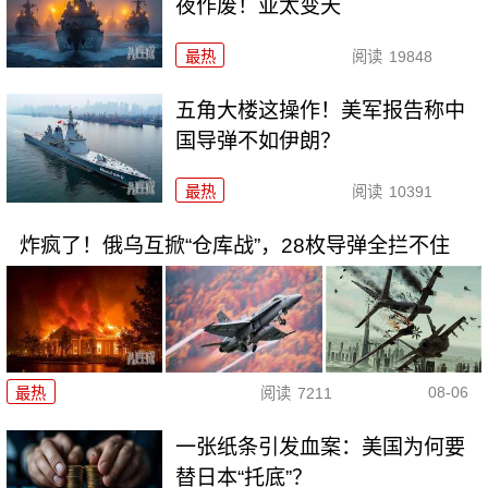
夜作废！亚太变天
最热
阅读
19848
五角大楼这操作！美军报告称中
国导弹不如伊朗？
最热
阅读
10391
炸疯了！俄乌互掀“仓库战”，28枚导弹全拦不住
08-06
最热
阅读
7211
一张纸条引发血案：美国为何要
替日本“托底”？