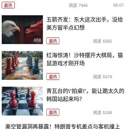
08-07
最热
阅读
7945
五箭齐发：东大这次出手，没给
美方留半点幻想
最热
阅读
6582
红海惊涛！沙特摆开大棋局，猫
鼠游戏才刚开场
最热
阅读
5579
青瓦台的\"拍桌\"，能让跪太久的
韩国站起来吗？
最热
阅读
5248
美空管漏洞再暴露！特朗普专机差点与客机撞上