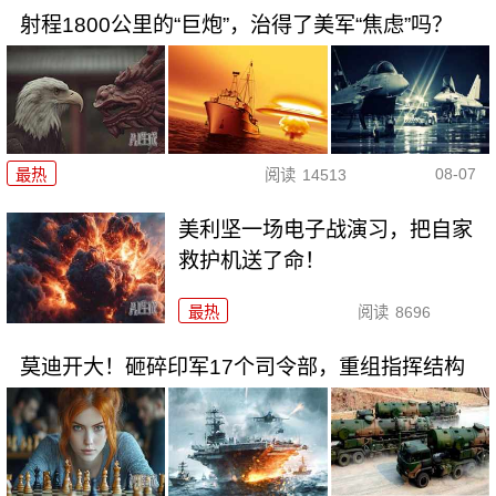
射程1800公里的“巨炮”，治得了美军“焦虑”吗？
08-07
最热
阅读
14513
美利坚一场电子战演习，把自家
救护机送了命！
最热
阅读
8696
莫迪开大！砸碎印军17个司令部，重组指挥结构