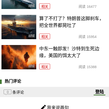
相关
阅读
16477
算了不打了？特朗普这脚刹车，
把全世界都晃吐了
相关
阅读
15954
中东一触即发！沙特到生死边
缘，美国的饵太大了
相关
阅读
15388
热门评论
登陆
0
条评论
我来说两句