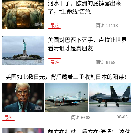
河水干了，欧洲的底裤露出来
了，“生命线”告急
最热
阅读
11113
美国对巴西下死手，卢拉让世界
看清谁才是真朋友
最热
阅读
8169
美国如此救日元，背后藏着三重收割日本的阳谋！
08-05
最热
阅读
6663
前方在打仗，后方在“清场”，这仗