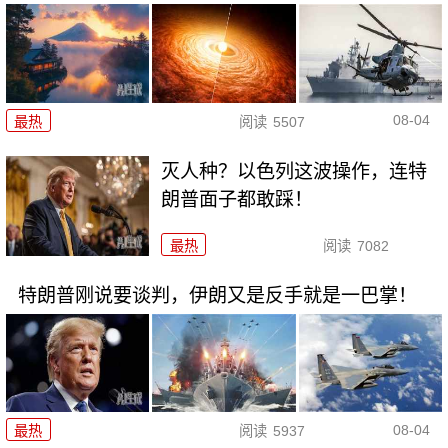
08-04
最热
阅读
5507
灭人种？以色列这波操作，连特
朗普面子都敢踩！
最热
阅读
7082
特朗普刚说要谈判，伊朗又是反手就是一巴掌！
08-04
最热
阅读
5937