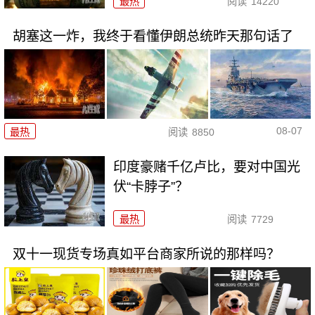
最热
阅读
14220
胡塞这一炸，我终于看懂伊朗总统昨天那句话了
08-07
最热
阅读
8850
印度豪赌千亿卢比，要对中国光
伏“卡脖子”？
最热
阅读
7729
双十一现货专场真如平台商家所说的那样吗？