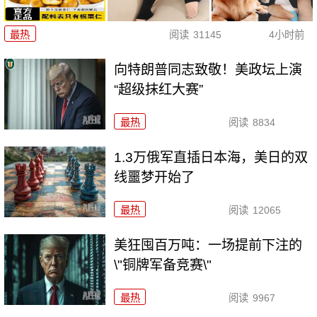
最热
阅读
31145
4小时前
向特朗普同志致敬！美政坛上演
“超级抹红大赛”
最热
阅读
8834
1.3万俄军直插日本海，美日的双
线噩梦开始了
最热
阅读
12065
美狂囤百万吨：一场提前下注的
\"铜牌军备竞赛\"
最热
阅读
9967