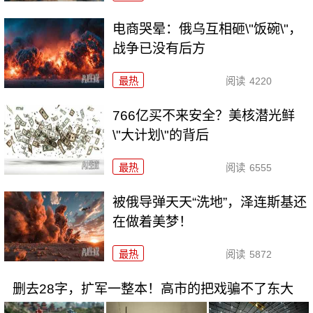
电商哭晕：俄乌互相砸\"饭碗\"，
战争已没有后方
最热
阅读
4220
766亿买不来安全？美核潜光鲜
\"大计划\"的背后
最热
阅读
6555
被俄导弹天天“洗地”，泽连斯基还
在做着美梦！
最热
阅读
5872
删去28字，扩军一整本！高市的把戏骗不了东大