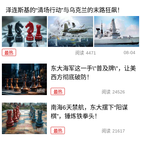
泽连斯基的“清场行动”与乌克兰的末路狂飙！
08-04
最热
阅读
4471
东大海军这一手\"普及牌\"，让美
西方彻底破防！
最热
阅读
24526
南海6天禁航，东大摆下“阳谋
棋”，锤炼铁拳头！
最热
阅读
21617