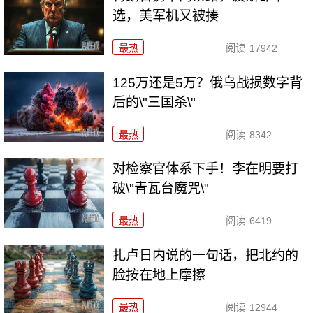
选，美军机又被揍
最热
阅读
17942
125万还是5万？俄乌战损数字背
后的\"三国杀\"
最热
阅读
8342
对检察官体系下手！李在明要打
破\"青瓦台魔咒\"
最热
阅读
6419
扎卢日内说的一句话，把北约的
脸按在地上摩擦
最热
阅读
12944