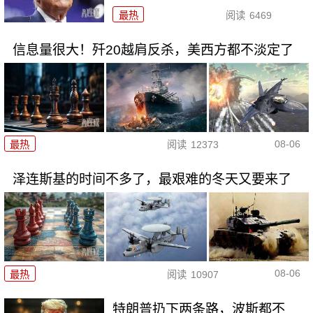
最热
阅读
6469
信息量很大！歼20越肩反杀，美西方都不淡定了
08-06
最热
阅读
12373
泽连斯基的时间不多了，最艰难的冬天又要来了
08-06
最热
阅读
10907
特朗普扔下两条路，波斯都不