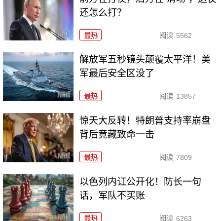
还怎么打？
最热
阅读
5562
解放军五秒镜头颠覆太平洋！美
军最后安全区没了
最热
阅读
13857
惊天大反转！特朗普支持率崩盘
背后竟藏致命一击
最热
阅读
7809
以色列内讧公开化！防长一句
话，军队不买账
最热
阅读
6263