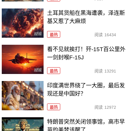
土耳其货船在黑海遭袭，泽连斯
基又惹了大麻烦
最热
阅读
16434
看不见就挨打！歼-15T百公里外
一剑封喉F-15J
最热
阅读
13291
印度满世界绕了一大圈，最后发
现还是中国好？
最热
阅读
12972
特朗普突然关闭领事馆，高市早
苗的美梦该醒了