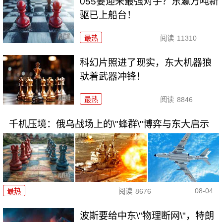
055要迎来最强对手？东瀛万吨新
驱已上船台！
最热
阅读
11310
科幻片照进了现实，东大机器狼
驮着武器冲锋！
最热
阅读
8846
千机压境：俄乌战场上的\"蜂群\"博弈与东大启示
08-04
最热
阅读
8676
波斯要给中东\"物理断网\"，特朗