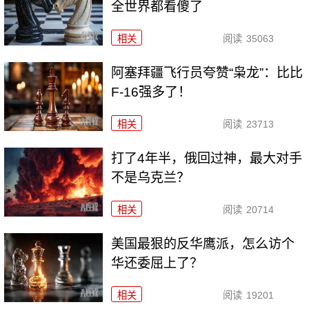
全世界都看傻了
相关
阅读
35063
阿塞拜疆飞行员夸赞“枭龙”：比比
F-16强多了！
相关
阅读
23713
打了4年半，俄回过神，最大对手
不是乌克兰？
相关
阅读
20714
美国最狠的反华鹰派，怎么访个
华还委屈上了？
相关
阅读
19201