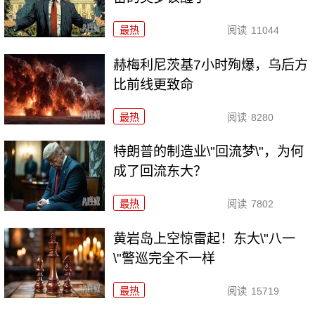
最热
阅读
11044
赫梅利尼茨基7小时殉爆，乌后方
比前线更致命
最热
阅读
8280
特朗普的制造业\"回流梦\"，为何
成了回流东大？
最热
阅读
7802
黄岩岛上空惊雷起！东大\"八一
\"警巡完全不一样
最热
阅读
15719