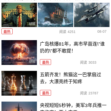
08-07
最热
阅读
4251
广岛核爆81年，高市早苗连\"谁
扔的\"都不敢提！
最热
阅读
3033
五箭齐发！熊猫这一巴掌扇过
去，大漂亮终于知疼
最热
阅读
23787
央视短短5秒钟，美军3年兵推一