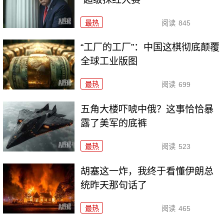
最热
阅读
845
“工厂的工厂”：中国这棋彻底颠覆
全球工业版图
最热
阅读
699
五角大楼吓唬中俄？这事恰恰暴
露了美军的底裤
最热
阅读
523
胡塞这一炸，我终于看懂伊朗总
统昨天那句话了
最热
阅读
465