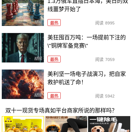
1.3万俄军直插日本海，美日的双
线噩梦开始了
最热
阅读
8995
美狂囤百万吨：一场提前下注的
\"铜牌军备竞赛\"
最热
阅读
7059
美利坚一场电子战演习，把自家
救护机送了命！
最热
阅读
5942
双十一现货专场真如平台商家所说的那样吗？