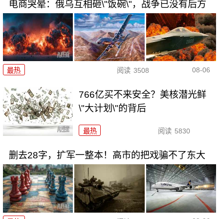
电商哭晕：俄乌互相砸\"饭碗\"，战争已没有后方
08-06
最热
阅读
3508
766亿买不来安全？美核潜光鲜
\"大计划\"的背后
最热
阅读
5830
删去28字，扩军一整本！高市的把戏骗不了东大