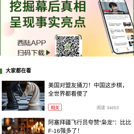
大家都在看
美国对盟友捅刀！中国这步棋，
全世界都看傻了
相关
阅读
34653
阿塞拜疆飞行员夸赞“枭龙”：比比
F-16强多了！