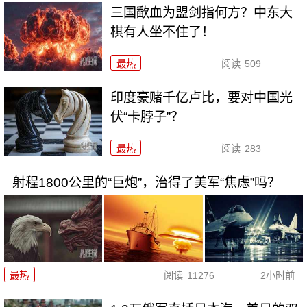
三国歃血为盟剑指何方？中东大
棋有人坐不住了！
最热
阅读
509
印度豪赌千亿卢比，要对中国光
伏“卡脖子”？
最热
阅读
283
射程1800公里的“巨炮”，治得了美军“焦虑”吗？
最热
阅读
11276
2小时前