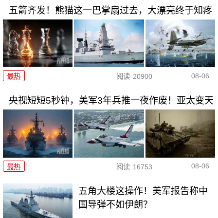
五箭齐发！熊猫这一巴掌扇过去，大漂亮终于知疼
08-06
最热
阅读
20900
央视短短5秒钟，美军3年兵推一夜作废！亚太变天
08-06
最热
阅读
16753
五角大楼这操作！美军报告称中
国导弹不如伊朗？