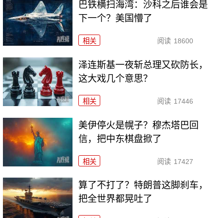
巴铁横扫海湾：沙科之后谁会是
下一个？美国懵了
相关
阅读
18600
泽连斯基一夜斩总理又砍防长，
这大戏几个意思？
相关
阅读
17446
美伊停火是幌子？穆杰塔巴回
信，把中东棋盘掀了
相关
阅读
17427
算了不打了？特朗普这脚刹车，
把全世界都晃吐了