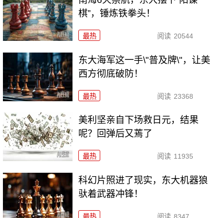
棋”，锤炼铁拳头！
最热
阅读
20544
东大海军这一手\"普及牌\"，让美
西方彻底破防！
最热
阅读
23368
美利坚亲自下场救日元，结果
呢？回弹后又蔫了
最热
阅读
11935
科幻片照进了现实，东大机器狼
驮着武器冲锋！
最热
阅读
8347