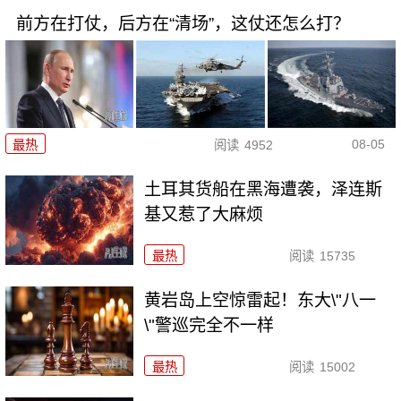
前方在打仗，后方在“清场”，这仗还怎么打？
08-05
最热
阅读
4952
土耳其货船在黑海遭袭，泽连斯
基又惹了大麻烦
最热
阅读
15735
黄岩岛上空惊雷起！东大\"八一
\"警巡完全不一样
最热
阅读
15002