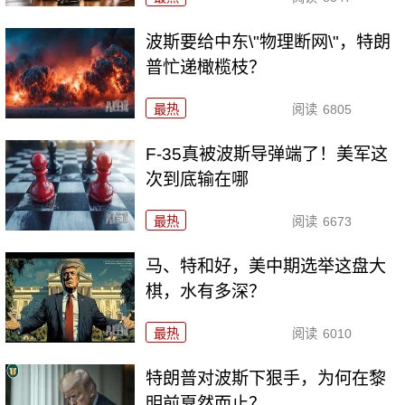
波斯要给中东\"物理断网\"，特朗
普忙递橄榄枝？
最热
阅读
6805
F-35真被波斯导弹端了！美军这
次到底输在哪
最热
阅读
6673
马、特和好，美中期选举这盘大
棋，水有多深？
最热
阅读
6010
特朗普对波斯下狠手，为何在黎
明前戛然而止？