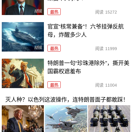
最热
阅读
15272
官宣“核常兼备”！六爷挂弹反航
母，炸醒多少人
最热
阅读
11999
特朗普一句“珍珠港除外”，撕开美
国霸权遮羞布
最热
阅读
11004
灭人种？以色列这波操作，连特朗普面子都敢踩！