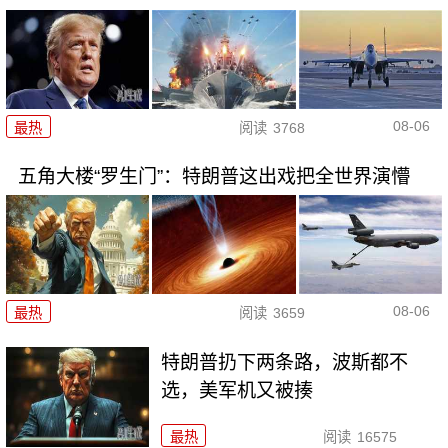
08-06
最热
阅读
3768
五角大楼“罗生门”：特朗普这出戏把全世界演懵
08-06
最热
阅读
3659
特朗普扔下两条路，波斯都不
选，美军机又被揍
最热
阅读
16575