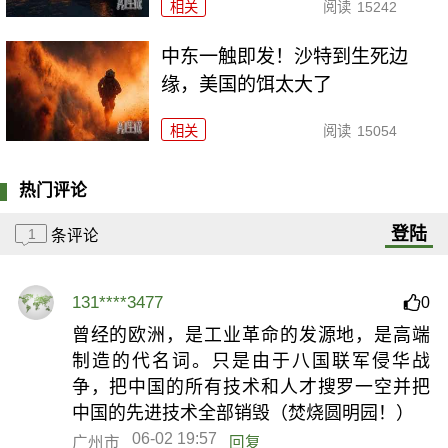
相关
阅读
15242
中东一触即发！沙特到生死边
缘，美国的饵太大了
相关
阅读
15054
热门评论
登陆
1
条评论
131****3477
0
曾经的欧洲，是工业革命的发源地，是高端
制造的代名词。只是由于八国联军侵华战
争，把中国的所有技术和人才搜罗一空并把
中国的先进技术全部销毁（焚烧圆明园！）
06-02 19:57
广州市
回复