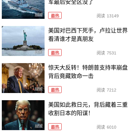
军最后安全区没了
最热
阅读
13149
美国对巴西下死手，卢拉让世界
看清谁才是真朋友
最热
阅读
7531
惊天大反转！特朗普支持率崩盘
背后竟藏致命一击
最热
阅读
7212
美国如此救日元，背后藏着三重
收割日本的阳谋！
最热
阅读
6010