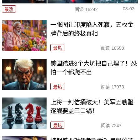
08-03
最热
阅读
15242
一张图让印度陷入死寂，五枚金
牌背后的终极真相
最热
阅读
10658
美国踏进3个大坑把自己埋了！恐
怕一个都爬不出
最热
阅读
17073
上将一封信捅破天！美军五艘驱
逐舰要盖三口锅！
最热
阅读
7247