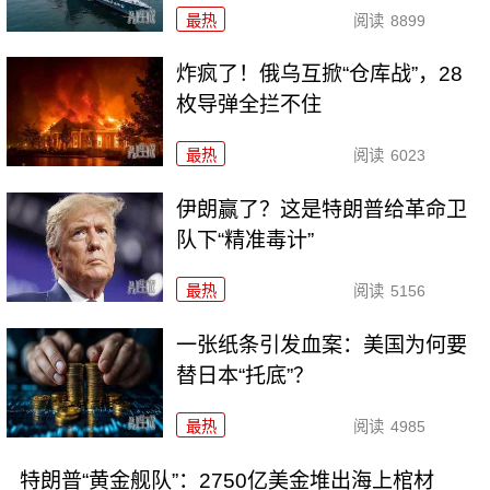
最热
阅读
8899
炸疯了！俄乌互掀“仓库战”，28
枚导弹全拦不住
最热
阅读
6023
伊朗赢了？这是特朗普给革命卫
队下“精准毒计”
最热
阅读
5156
一张纸条引发血案：美国为何要
替日本“托底”？
最热
阅读
4985
特朗普“黄金舰队”：2750亿美金堆出海上棺材