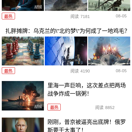
08-05
最热
阅读
7181
扎胖摊牌：乌克兰的\"北约梦\"为何成了一地鸡毛？
08-05
最热
阅读
4190
里海一声巨响，这次差点把两场
战争炸成一锅粥！
最热
阅读
8852
刚刚，普京被逼亮出底牌！俄罗
斯要干大事了！