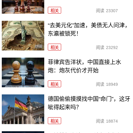
相关
阅读
23307
“去美元化”加速，美债无人问津，
东瀛被锁死！
相关
阅读
23292
菲律宾告洋状，中国直接上水
炮：炮灰代价才开始
相关
阅读
18949
德国偷偷摸摸找中国“命门”，这牙
呲得起来吗？
相关
阅读
18874