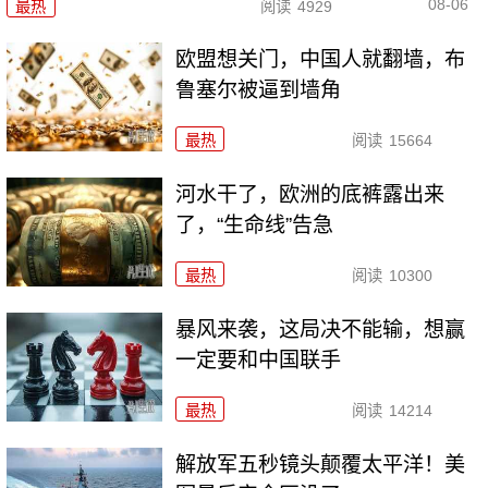
08-06
最热
阅读
4929
欧盟想关门，中国人就翻墙，布
鲁塞尔被逼到墙角
最热
阅读
15664
河水干了，欧洲的底裤露出来
了，“生命线”告急
最热
阅读
10300
暴风来袭，这局决不能输，想赢
一定要和中国联手
最热
阅读
14214
解放军五秒镜头颠覆太平洋！美