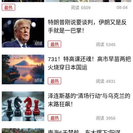
08-04
最热
阅读
6509
特朗普刚说要谈判，伊朗又是反
手就是一巴掌！
最热
阅读
5345
731！特高课还魂！高市早苗两把
火烧穿日本国运
最热
阅读
4931
泽连斯基的“清场行动”与乌克兰的
末路狂飙！
最热
阅读
3956
南海6天禁航，东大摆下“阳谋