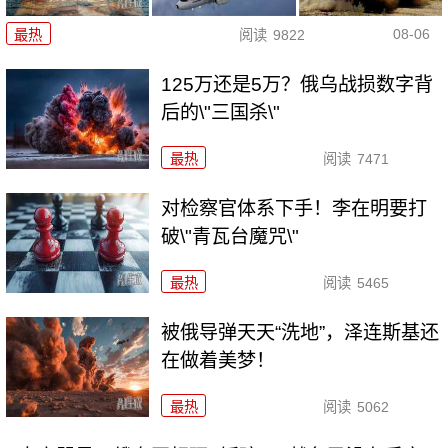
08-06
最热
阅读
9822
125万还是5万？俄乌战损数字背
后的\"三国杀\"
最热
阅读
7471
对检察官体系下手！李在明要打
破\"青瓦台魔咒\"
最热
阅读
5465
被俄导弹天天“洗地”，泽连斯基还
在做着美梦！
最热
阅读
5062