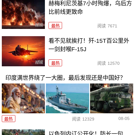
赫梅利尼茨基7小时殉爆，乌后方
比前线更致命
最热
阅读
7671
看不见就挨打！歼-15T百公里外
一剑封喉F-15J
最热
阅读
12570
印度满世界绕了一大圈，最后发现还是中国好？
08-05
最热
阅读
12329
以色列内讧公开化！防长一句