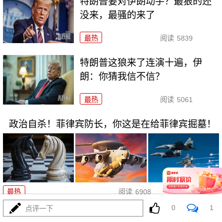
特朗普要对伊朗动手？最狠的还
没来，最骚的来了
最热
阅读
5839
特朗普这狼来了连演十遍，伊
朗：你猜我信不信？
最热
阅读
5061
政治自杀！菲律宾防长，你这是在给菲律宾掘墓！
08-03
最热
阅读
6908
0
1
点评一下
高市早苗又作妖！特高课卷土重