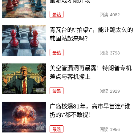
鼠游戏才刚开场
最热
阅读
4082
青瓦台的\"拍桌\"，能让跪太久的
韩国站起来吗？
最热
阅读
3798
美空管漏洞再暴露！特朗普专机
差点与客机撞上
最热
阅读
2929
广岛核爆81年，高市早苗连\"谁
扔的\"都不敢提！
最热
阅读
1956