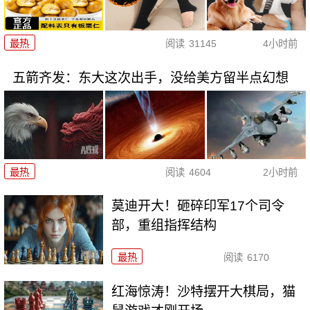
最热
阅读
31145
4小时前
五箭齐发：东大这次出手，没给美方留半点幻想
最热
阅读
4604
2小时前
莫迪开大！砸碎印军17个司令
部，重组指挥结构
最热
阅读
6170
红海惊涛！沙特摆开大棋局，猫