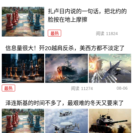
扎卢日内说的一句话，把北约的
脸按在地上摩擦
最热
阅读
11824
信息量很大！歼20越肩反杀，美西方都不淡定了
08-06
最热
阅读
11274
泽连斯基的时间不多了，最艰难的冬天又要来了