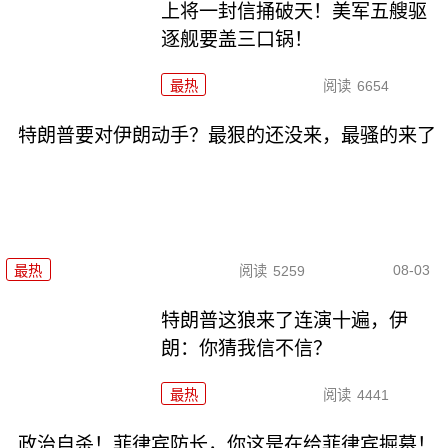
上将一封信捅破天！美军五艘驱
逐舰要盖三口锅！
最热
阅读
6654
特朗普要对伊朗动手？最狠的还没来，最骚的来了
08-03
最热
阅读
5259
特朗普这狼来了连演十遍，伊
朗：你猜我信不信？
最热
阅读
4441
政治自杀！菲律宾防长，你这是在给菲律宾掘墓！