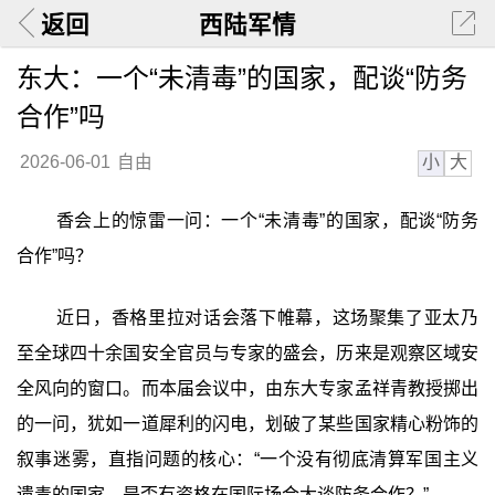
返回
西陆军情
东大：一个“未清毒”的国家，配谈“防务
合作”吗
小
大
2026-06-01
自由
香会上的惊雷一问：一个“未清毒”的国家，配谈“防务
合作”吗？
近日，香格里拉对话会落下帷幕，这场聚集了亚太乃
至全球四十余国安全官员与专家的盛会，历来是观察区域安
全风向的窗口。而本届会议中，由东大专家孟祥青教授掷出
的一问，犹如一道犀利的闪电，划破了某些国家精心粉饰的
叙事迷雾，直指问题的核心：“一个没有彻底清算军国主义
遗毒的国家，是否有资格在国际场合大谈防务合作？”