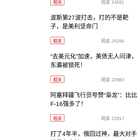
相关
阅读
24581
波斯第27波打击，打的不是靶
子，是美利坚命门
相关
阅读
24296
“去美元化”加速，美债无人问津，
东瀛被锁死！
相关
阅读
22983
阿塞拜疆飞行员夸赞“枭龙”：比比
F-16强多了！
相关
阅读
22917
打了4年半，俄回过神，最大对手