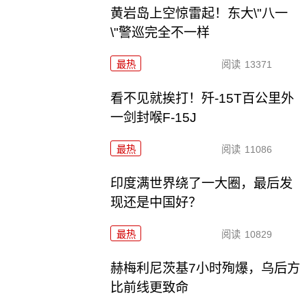
黄岩岛上空惊雷起！东大\"八一
\"警巡完全不一样
最热
阅读
13371
看不见就挨打！歼-15T百公里外
一剑封喉F-15J
最热
阅读
11086
印度满世界绕了一大圈，最后发
现还是中国好？
最热
阅读
10829
赫梅利尼茨基7小时殉爆，乌后方
比前线更致命