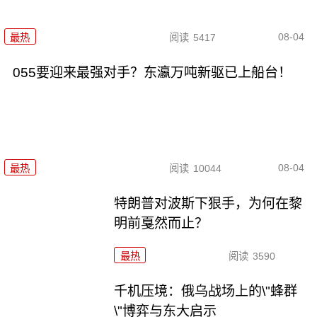
08-04
最热
阅读
5417
055要迎来最强对手？东瀛万吨新驱已上船台！
08-04
最热
阅读
10044
特朗普对波斯下狠手，为何在黎
明前戛然而止？
最热
阅读
3590
千机压境：俄乌战场上的\"蜂群
\"博弈与东大启示