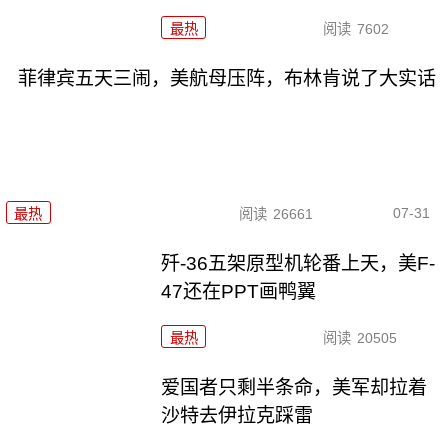
最热
阅读
7602
菲律宾五天三闹，美航母压阵，布林肯说了大实话
07-31
最热
阅读
26661
歼-36五架原型机轮番上天，美F-
47还在PPT画鸭翼
最热
阅读
20505
爱国者只剩半条命，美军却拉着
沙特去伊拉克踩雷