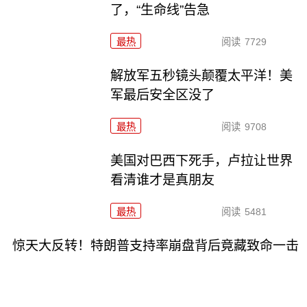
了，“生命线”告急
最热
阅读
7729
解放军五秒镜头颠覆太平洋！美
军最后安全区没了
最热
阅读
9708
美国对巴西下死手，卢拉让世界
看清谁才是真朋友
最热
阅读
5481
惊天大反转！特朗普支持率崩盘背后竟藏致命一击