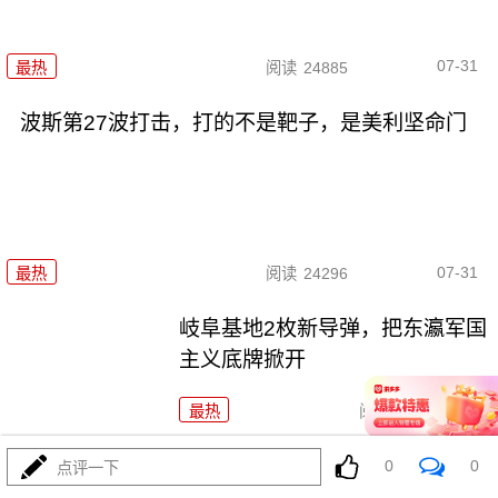
07-31
最热
阅读
24885
波斯第27波打击，打的不是靶子，是美利坚命门
07-31
最热
阅读
24296
岐阜基地2枚新导弹，把东瀛军国
主义底牌掀开
最热
阅读
6825
高市早苗班子危机重重，手下人
0
0
点评一下
开始找后路了