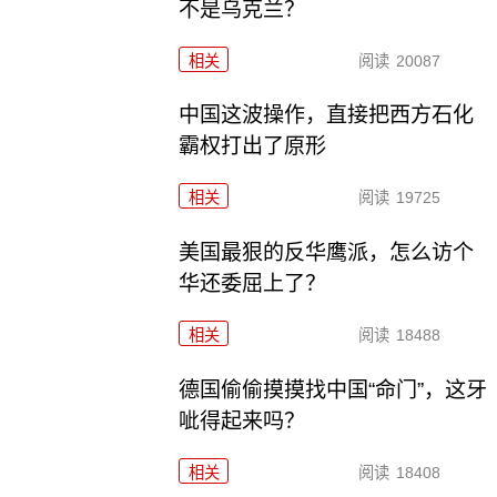
不是乌克兰？
相关
阅读
20087
中国这波操作，直接把西方石化
霸权打出了原形
相关
阅读
19725
美国最狠的反华鹰派，怎么访个
华还委屈上了？
相关
阅读
18488
德国偷偷摸摸找中国“命门”，这牙
呲得起来吗？
相关
阅读
18408