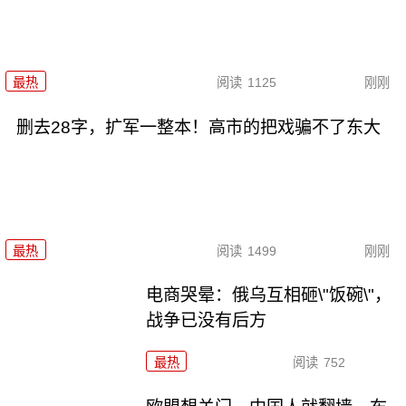
最热
阅读
1125
刚刚
删去28字，扩军一整本！高市的把戏骗不了东大
最热
阅读
1499
刚刚
电商哭晕：俄乌互相砸\"饭碗\"，
战争已没有后方
最热
阅读
752