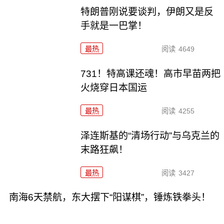
特朗普刚说要谈判，伊朗又是反
手就是一巴掌！
最热
阅读
4649
731！特高课还魂！高市早苗两把
火烧穿日本国运
最热
阅读
4255
泽连斯基的“清场行动”与乌克兰的
末路狂飙！
最热
阅读
3427
南海6天禁航，东大摆下“阳谋棋”，锤炼铁拳头！