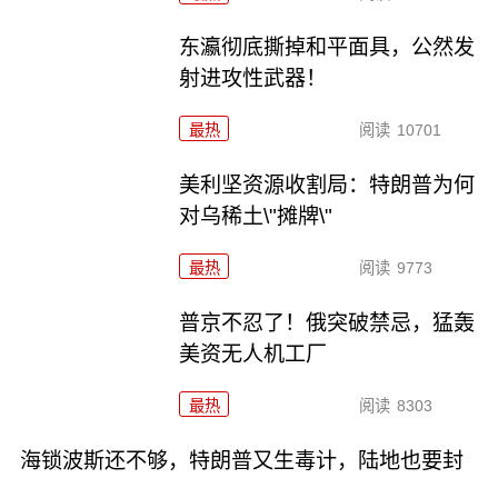
东瀛彻底撕掉和平面具，公然发
射进攻性武器！
最热
阅读
10701
美利坚资源收割局：特朗普为何
对乌稀土\"摊牌\"
最热
阅读
9773
普京不忍了！俄突破禁忌，猛轰
美资无人机工厂
最热
阅读
8303
海锁波斯还不够，特朗普又生毒计，陆地也要封