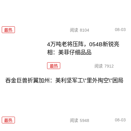
08-03
最热
阅读
8104
4万吨老将压阵，054B新锐亮
相：美菲仔细品品
最热
阅读
7912
吞金巨兽折翼加州：美利坚军工\"里外掏空\"困局
08-03
最热
阅读
5948