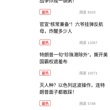
战争炸成一锅粥！
最热
阅读
8103
官宣“核常兼备”！六爷挂弹反航
母，炸醒多少人
最热
阅读
11057
特朗普一句“珍珠港除外”，撕开美
国霸权遮羞布
最热
阅读
10271
灭人种？以色列这波操作，连特
朗普面子都敢踩！
最热
阅读
5748