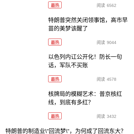
最热
阅读
6562
特朗普突然关闭领事馆，高市早
苗的美梦该醒了
最热
阅读
9044
以色列内讧公开化！防长一句
话，军队不买账
最热
阅读
4578
核牌局的模糊艺术：普京核红
线，到底有多红？
最热
阅读
3432
特朗普的制造业\"回流梦\"，为何成了回流东大？