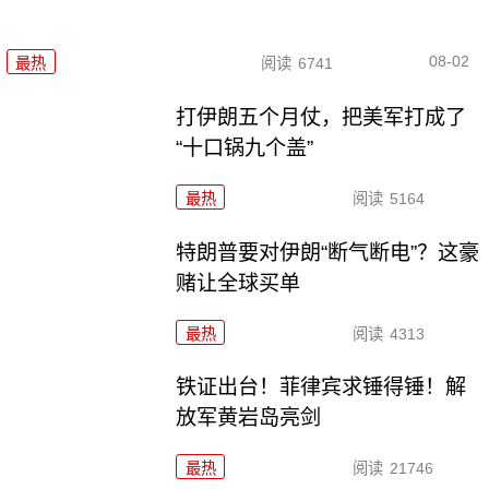
08-02
最热
阅读
6741
打伊朗五个月仗，把美军打成了
“十口锅九个盖”
最热
阅读
5164
特朗普要对伊朗“断气断电”？这豪
赌让全球买单
最热
阅读
4313
铁证出台！菲律宾求锤得锤！解
放军黄岩岛亮剑
最热
阅读
21746