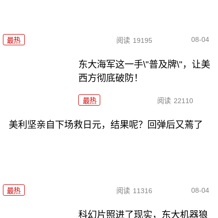
08-04
最热
阅读
19195
东大海军这一手\"普及牌\"，让美
西方彻底破防！
最热
阅读
22110
美利坚亲自下场救日元，结果呢？回弹后又蔫了
08-04
最热
阅读
11316
科幻片照进了现实，东大机器狼