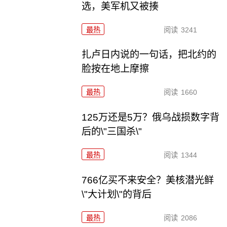
选，美军机又被揍
最热
阅读
3241
扎卢日内说的一句话，把北约的
脸按在地上摩擦
最热
阅读
1660
125万还是5万？俄乌战损数字背
后的\"三国杀\"
最热
阅读
1344
766亿买不来安全？美核潜光鲜
\"大计划\"的背后
最热
阅读
2086