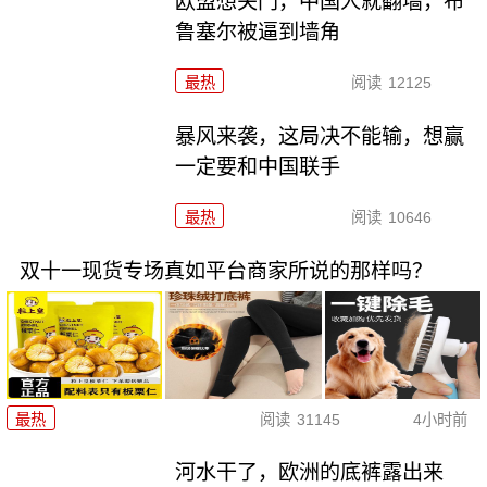
欧盟想关门，中国人就翻墙，布
鲁塞尔被逼到墙角
最热
阅读
12125
暴风来袭，这局决不能输，想赢
一定要和中国联手
最热
阅读
10646
双十一现货专场真如平台商家所说的那样吗？
最热
阅读
31145
4小时前
河水干了，欧洲的底裤露出来