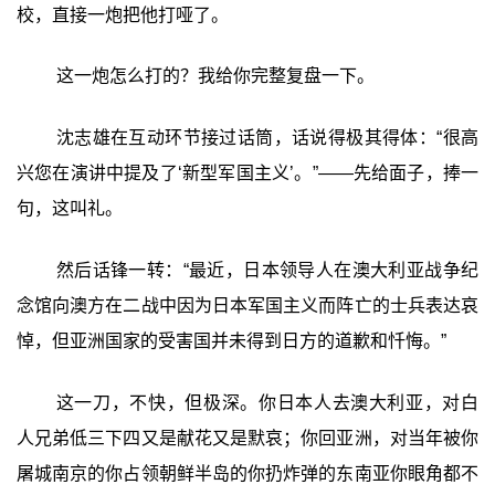
校，直接一炮把他打哑了。
这一炮怎么打的？我给你完整复盘一下。
沈志雄在互动环节接过话筒，话说得极其得体：“很高
兴您在演讲中提及了‘新型军国主义’。”——先给面子，捧一
句，这叫礼。
然后话锋一转：“最近，日本领导人在澳大利亚战争纪
念馆向澳方在二战中因为日本军国主义而阵亡的士兵表达哀
悼，但亚洲国家的受害国并未得到日方的道歉和忏悔。”
这一刀，不快，但极深。你日本人去澳大利亚，对白
人兄弟低三下四又是献花又是默哀；你回亚洲，对当年被你
屠城南京的你占领朝鲜半岛的你扔炸弹的东南亚你眼角都不