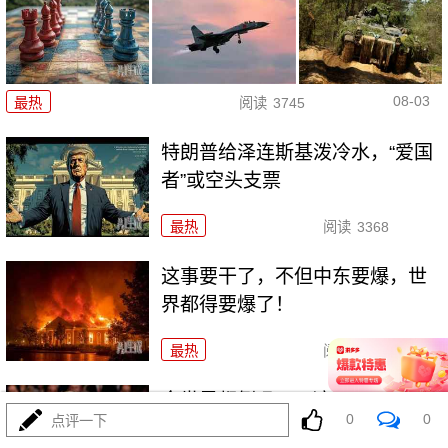
08-03
最热
阅读
3745
特朗普给泽连斯基泼冷水，“爱国
者”或空头支票
最热
阅读
3368
这事要干了，不但中东要爆，世
界都得要爆了！
最热
阅读
19155
全世界都倒吸一口凉气，特朗普
0
0
点评一下
却在家偷偷P图？