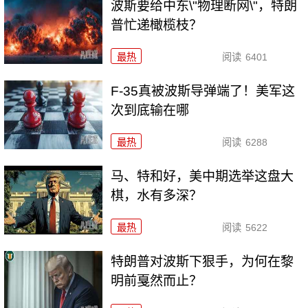
波斯要给中东\"物理断网\"，特朗
普忙递橄榄枝？
最热
阅读
6401
F-35真被波斯导弹端了！美军这
次到底输在哪
最热
阅读
6288
马、特和好，美中期选举这盘大
棋，水有多深？
最热
阅读
5622
特朗普对波斯下狠手，为何在黎
明前戛然而止？