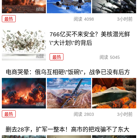
最热
阅读
4098
3小时前
766亿买不来安全？美核潜光鲜
\"大计划\"的背后
最热
阅读
5045
电商哭晕：俄乌互相砸\"饭碗\"，战争已没有后方
最热
阅读
2803
3小时前
删去28字，扩军一整本！高市的把戏骗不了东大