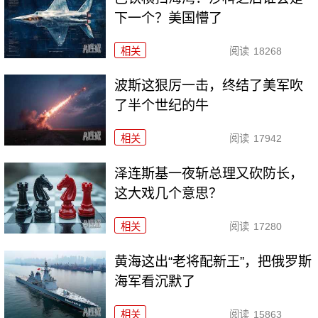
下一个？美国懵了
相关
阅读
18268
波斯这狠厉一击，终结了美军吹
了半个世纪的牛
相关
阅读
17942
泽连斯基一夜斩总理又砍防长，
这大戏几个意思？
相关
阅读
17280
黄海这出“老将配新王”，把俄罗斯
海军看沉默了
相关
阅读
15863