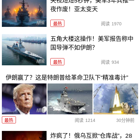
央视短短5秒钟，美军3年兵推一
夜作废！亚太变天
最热
阅读
1970
五角大楼这操作！美军报告称中
国导弹不如伊朗？
最热
阅读
934
伊朗赢了？这是特朗普给革命卫队下“精准毒计”
最热
阅读
1214
30分钟前
炸疯了！俄乌互掀“仓库战”，28