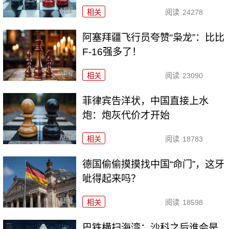
相关
阅读
24278
阿塞拜疆飞行员夸赞“枭龙”：比比
F-16强多了！
相关
阅读
23090
菲律宾告洋状，中国直接上水
炮：炮灰代价才开始
相关
阅读
18783
德国偷偷摸摸找中国“命门”，这牙
呲得起来吗？
相关
阅读
18598
巴铁横扫海湾：沙科之后谁会是