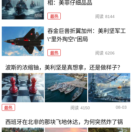
相：美菲仔细品品
最热
阅读
8144
吞金巨兽折翼加州：美利坚军工
\"里外掏空\"困局
最热
阅读
6206
波斯的浓缩铀，美利坚是真想拿，还是做样子？
08-03
最热
阅读
4150
西班牙在北非的那块飞地休达，为何突然炸了锅