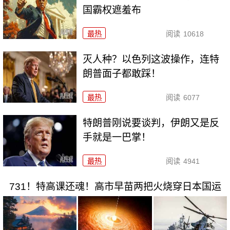
国霸权遮羞布
最热
阅读
10618
灭人种？以色列这波操作，连特
朗普面子都敢踩！
最热
阅读
6077
特朗普刚说要谈判，伊朗又是反
手就是一巴掌！
最热
阅读
4941
731！特高课还魂！高市早苗两把火烧穿日本国运