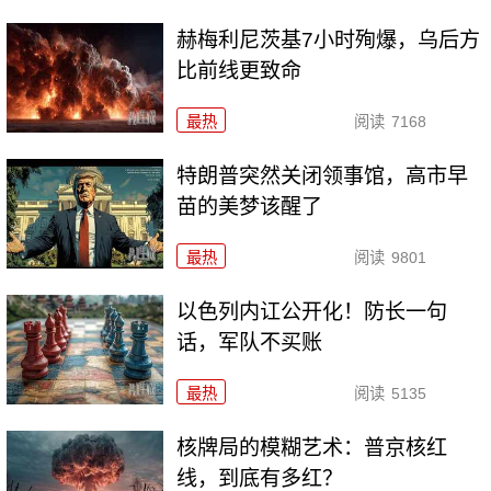
赫梅利尼茨基7小时殉爆，乌后方
比前线更致命
最热
阅读
7168
特朗普突然关闭领事馆，高市早
苗的美梦该醒了
最热
阅读
9801
以色列内讧公开化！防长一句
话，军队不买账
最热
阅读
5135
核牌局的模糊艺术：普京核红
线，到底有多红？