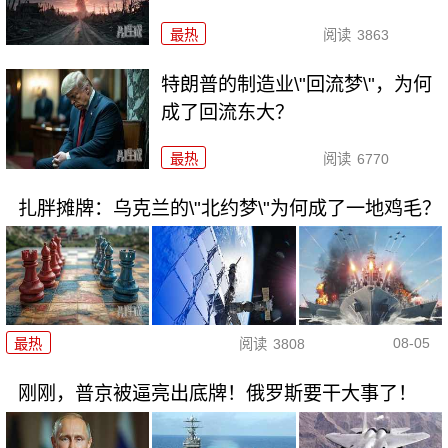
最热
阅读
3863
特朗普的制造业\"回流梦\"，为何
成了回流东大？
最热
阅读
6770
扎胖摊牌：乌克兰的\"北约梦\"为何成了一地鸡毛？
08-05
最热
阅读
3808
刚刚，普京被逼亮出底牌！俄罗斯要干大事了！