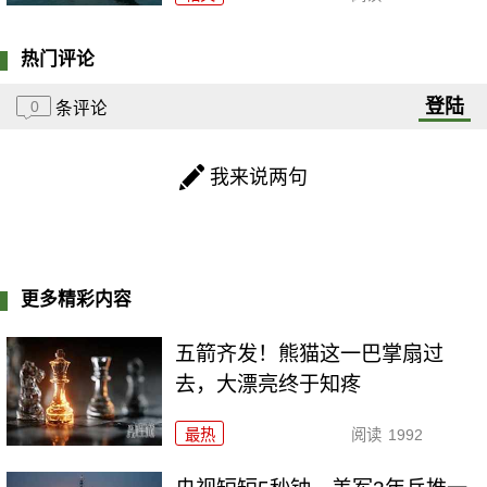
热门评论
登陆
0
条评论
我来说两句
更多精彩内容
五箭齐发！熊猫这一巴掌扇过
去，大漂亮终于知疼
最热
阅读
1992