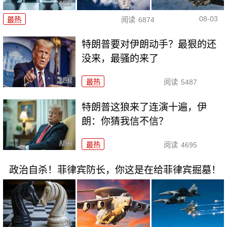
08-03
最热
阅读
6874
特朗普要对伊朗动手？最狠的还
没来，最骚的来了
最热
阅读
5487
特朗普这狼来了连演十遍，伊
朗：你猜我信不信？
最热
阅读
4695
政治自杀！菲律宾防长，你这是在给菲律宾掘墓！