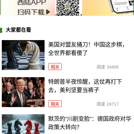
大家都在看
美国对盟友捅刀！中国这步棋，
全世界都看傻了
相关
阅读
34405
特朗普半夜惊醒，这仗再打下
去，美利坚要当裤子
相关
阅读
24717
默茨的“川剧变脸”：德国政府对华
政策大转向？