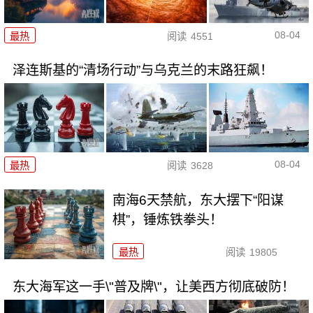
08-04
最热
阅读
4551
泽连斯基的“清场行动”与乌克兰的末路狂飙！
08-04
最热
阅读
3628
南海6天禁航，东大摆下“阳谋
棋”，锤炼铁拳头！
最热
阅读
19805
东大海军这一手\"普及牌\"，让美西方彻底破防！