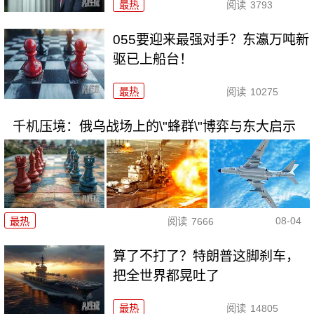
最热
阅读
3793
055要迎来最强对手？东瀛万吨新
驱已上船台！
最热
阅读
10275
千机压境：俄乌战场上的\"蜂群\"博弈与东大启示
08-04
最热
阅读
7666
算了不打了？特朗普这脚刹车，
把全世界都晃吐了
最热
阅读
14805