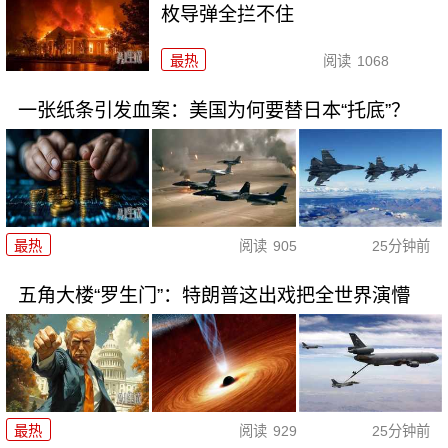
枚导弹全拦不住
最热
阅读
1068
一张纸条引发血案：美国为何要替日本“托底”？
最热
阅读
905
25分钟前
五角大楼“罗生门”：特朗普这出戏把全世界演懵
最热
阅读
929
25分钟前