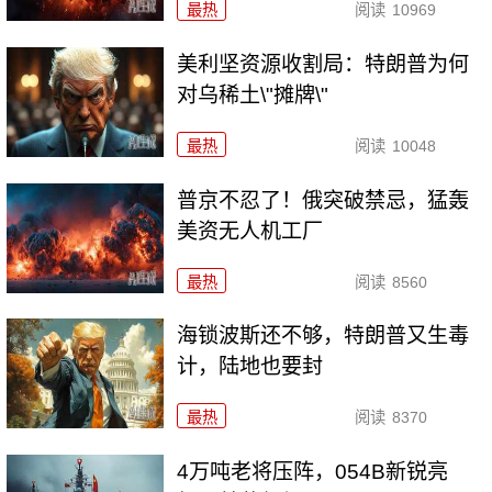
最热
阅读
10969
美利坚资源收割局：特朗普为何
对乌稀土\"摊牌\"
最热
阅读
10048
普京不忍了！俄突破禁忌，猛轰
美资无人机工厂
最热
阅读
8560
海锁波斯还不够，特朗普又生毒
计，陆地也要封
最热
阅读
8370
4万吨老将压阵，054B新锐亮