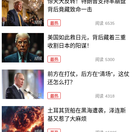
惊天大反转！特朗普支持率崩盘
背后竟藏致命一击
最热
阅读
6535
美国如此救日元，背后藏着三重
收割日本的阳谋！
最热
阅读
5300
前方在打仗，后方在“清场”，这仗
还怎么打？
最热
阅读
4318
土耳其货船在黑海遭袭，泽连斯
基又惹了大麻烦