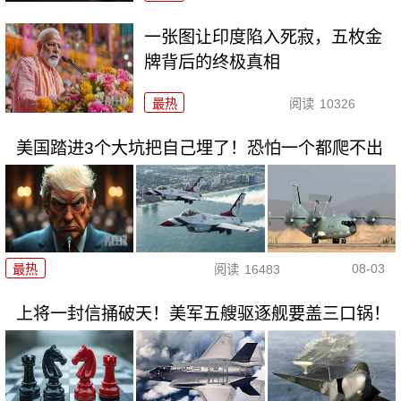
一张图让印度陷入死寂，五枚金
牌背后的终极真相
最热
阅读
10326
美国踏进3个大坑把自己埋了！恐怕一个都爬不出
08-03
最热
阅读
16483
上将一封信捅破天！美军五艘驱逐舰要盖三口锅！