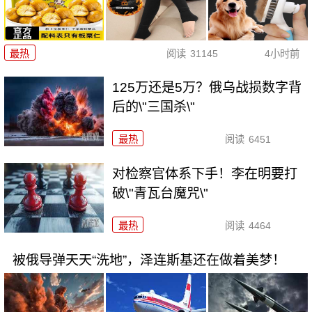
最热
阅读
31145
4小时前
125万还是5万？俄乌战损数字背
后的\"三国杀\"
最热
阅读
6451
对检察官体系下手！李在明要打
破\"青瓦台魔咒\"
最热
阅读
4464
被俄导弹天天“洗地”，泽连斯基还在做着美梦！