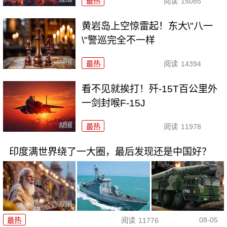
最热
阅读
15085
黄岩岛上空惊雷起！东大\"八一
\"警巡完全不一样
最热
阅读
14394
看不见就挨打！歼-15T百公里外
一剑封喉F-15J
最热
阅读
11978
印度满世界绕了一大圈，最后发现还是中国好？
08-05
最热
阅读
11776