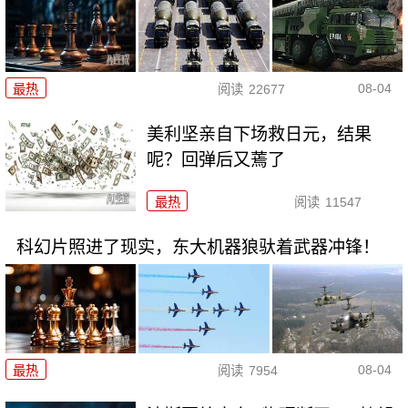
08-04
最热
阅读
22677
美利坚亲自下场救日元，结果
呢？回弹后又蔫了
最热
阅读
11547
科幻片照进了现实，东大机器狼驮着武器冲锋！
08-04
最热
阅读
7954