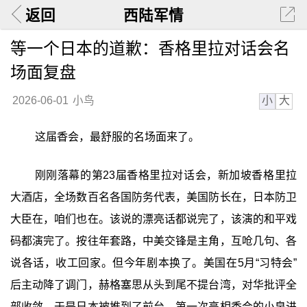
返回
西陆军情
等一个日本的道歉：香格里拉对话会名
场面复盘
小
大
2026-06-01
小鸟
这届香会，最舒服的名场面来了。
刚刚落幕的第23届香格里拉对话会，新加坡香格里拉
大酒店，全场数百名各国防务代表，美国防长在，日本防卫
大臣在，咱们也在。该说的漂亮话都说完了，该演的和平戏
码都演完了。按往年套路，中美交锋是主角，互呛几句、各
说各话，收工回家。但今年剧本换了。美国在5月“习特会”
后主动降了调门，赫格塞思从头到尾不提台湾，对华批评全
部收敛。于是日本被推到了前台，第一次亮相香会的小泉进