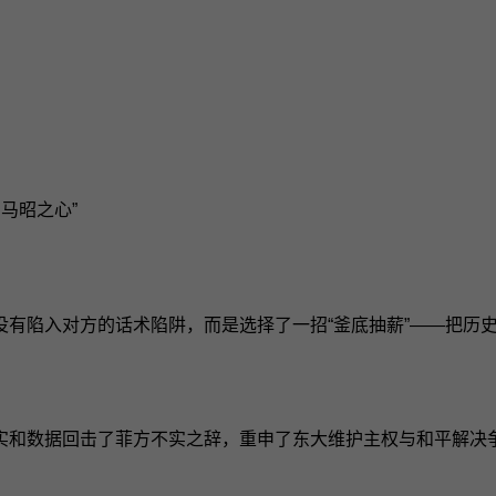
昭之心”‍
没有陷入对方的话术陷阱，而是选择了一招“釜底抽薪”——把历
实和数据回击了菲方不实之辞，重申了东大维护主权与和平解决