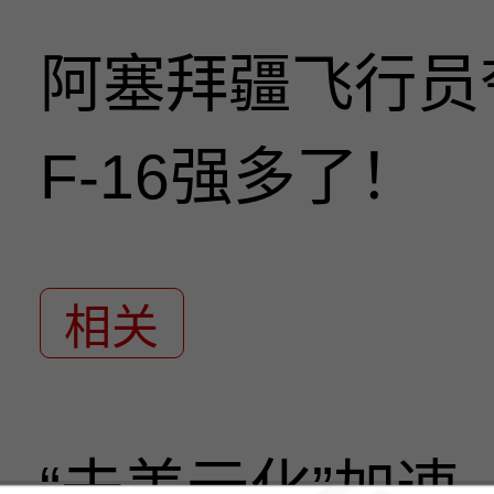
阿塞拜疆飞行员
F-16强多了！
相关
“去美元化”加