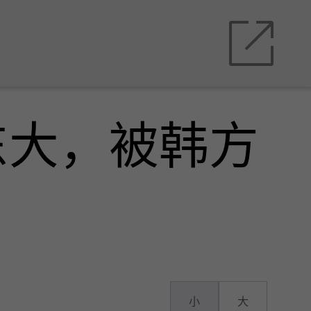
东大，被韩方
小
大