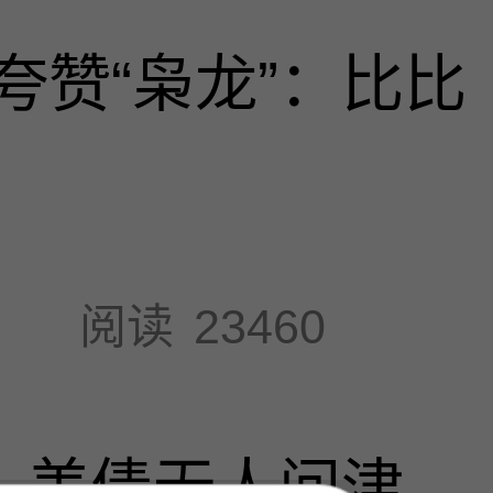
夸赞“枭龙”：比比
阅读
23460
速，美债无人问津，