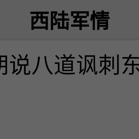
西陆军情
胡说八道讽刺