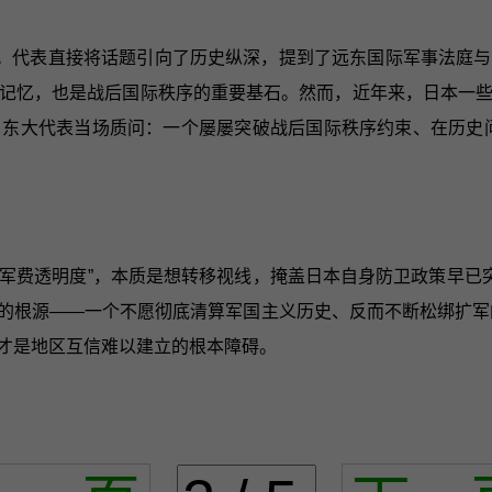
。代表直接将话题引向了历史纵深，提到了远东国际军事法庭与
记忆，也是战后国际秩序的重要基石。然而，近年来，日本一
东大代表当场质问：一个屡屡突破战后国际秩序约束、在历史
军费透明度”，本质是想转移视线，掩盖日本自身防卫政策早已
的根源——一个不愿彻底清算军国主义历史、反而不断松绑扩军
，才是地区互信难以建立的根本障碍。