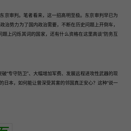
东京审判。笔者看来，这一招高明至极。东京审判早已为
些政治势力为了国内政治需要，不断在历史问题上开倒车，
问题上闪烁其词的国家，还有什么资格在这里高谈“防务互
突破“专守防卫”、大幅增加军费、发展远程进攻性武器的现
的日本，如何能让曾深受其害的邻国真正安心？这种“说一