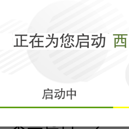
东瀛被锁死！
相关
打了4年半，俄
不是乌克兰？