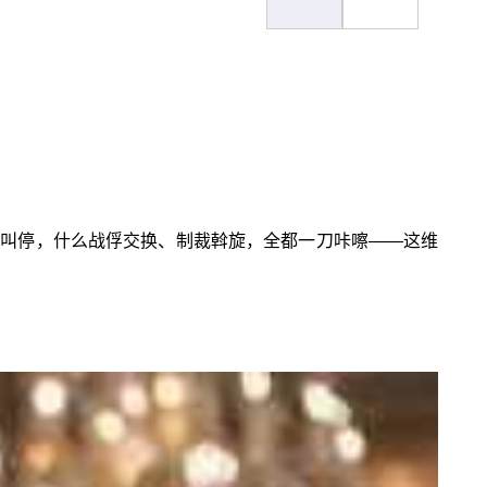
部叫停，什么战俘交换、制裁斡旋，全都一刀咔嚓——这维