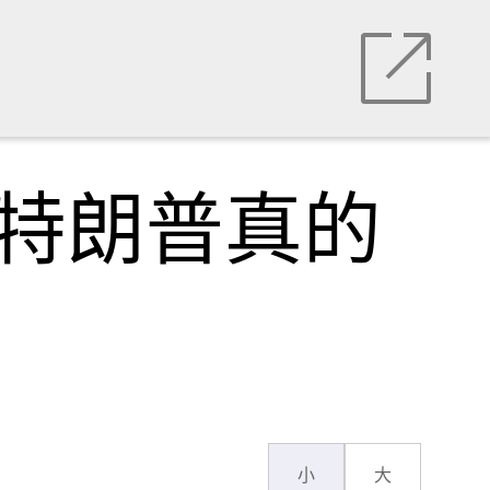
，特朗普真的
小
大