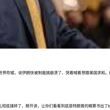
世界吹嘘，说伊朗快被制裁搞崩溃了，哭着喊着想跟美国求和。
彻底揉碎了，掰开讲，让你们看看到底是特朗普的精算书出了bu