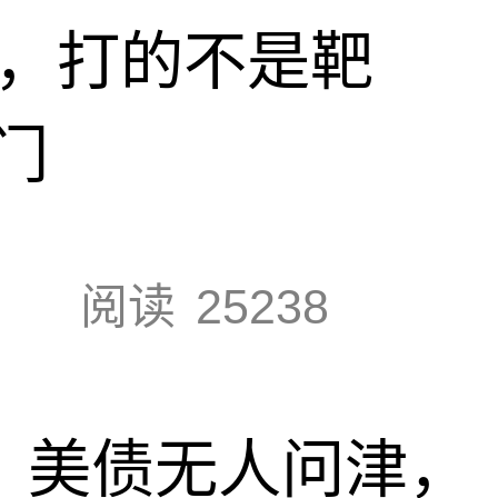
击，打的不是靶
门
阅读
25238
速，美债无人问津，