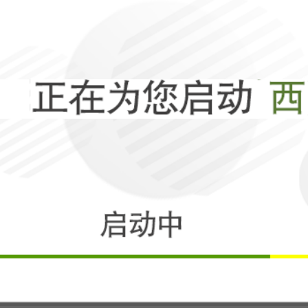
F-16强多了！
相关
中国这波操作，
霸权打出了原形