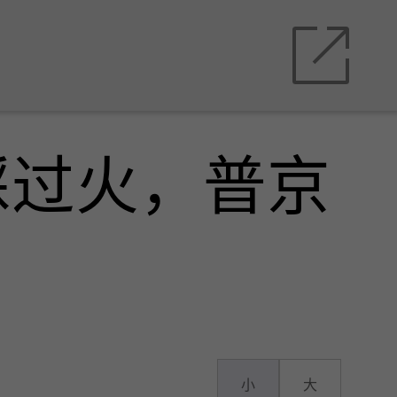
踩过火，普京
小
大