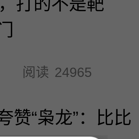
击，打的不是靶
门
阅读
24965
夸赞“枭龙”：比比