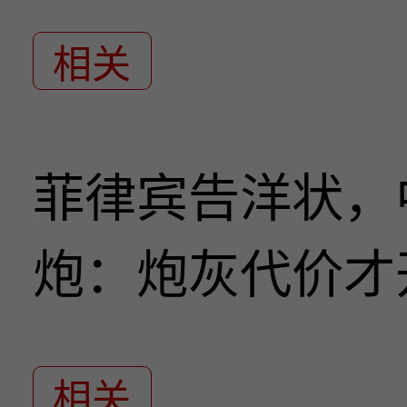
相关
菲律宾告洋状，
炮：炮灰代价才
相关