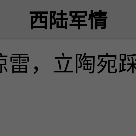
西陆军情
惊雷，立陶宛