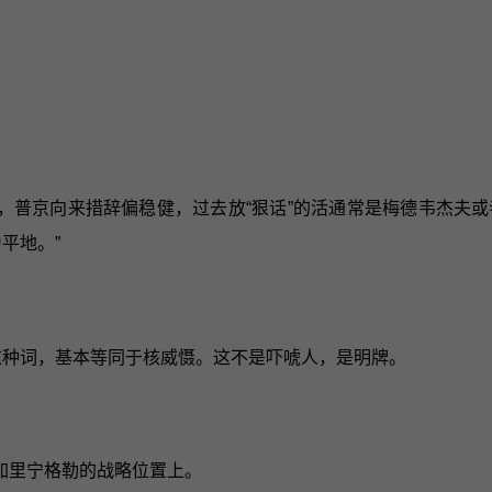
，普京向来措辞偏稳健，过去放“狠话”的活通常是梅德韦杰夫
平地。”
这种词，基本等同于核威慑。这不是吓唬人，是明牌。
加里宁格勒的战略位置上。