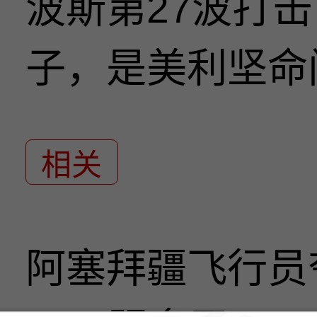
波斯第27波打
子，是美利坚命
相关
阿塞拜疆飞行员