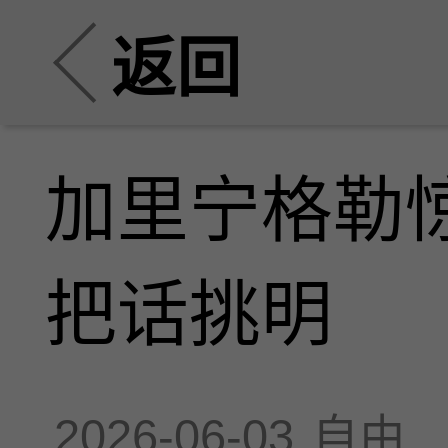
返回
加里宁格勒
把话挑明
2026-06-03
自由