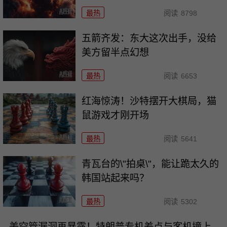
最热
阅读
8798
五箭齐发：东大这次出手，没给
美方留半点幻想
最热
阅读
6653
红海惊涛！沙特摆开大棋局，猫
鼠游戏才刚开场
最热
阅读
5641
青瓦台的\"拍桌\"，能让跪太久的
韩国站起来吗？
最热
阅读
5302
美空管漏洞再暴露！特朗普专机差点与客机撞上