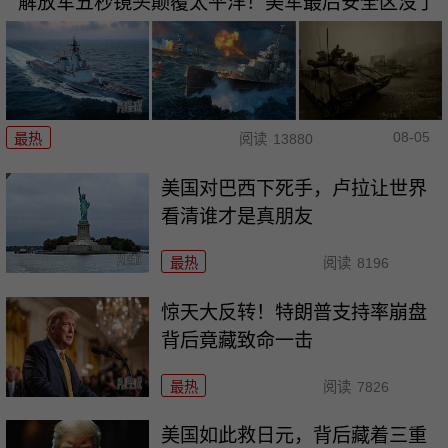
解放军五秒镜头颠覆太平洋！美军最后安全区没了
08-05
最热
阅读
13880
美国对巴西下死手，卢拉让世界
看清谁才是真朋友
最热
阅读
8196
惊天大反转！特朗普支持率崩盘
背后竟藏致命一击
最热
阅读
7826
美国如此救日元，背后藏着三重