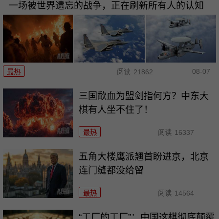
一场被世界遗忘的战争，正在刷新所有人的认知
08-07
最热
阅读
21862
三国歃血为盟剑指何方？中东大
棋有人坐不住了！
最热
阅读
16337
五角大楼鹰派翘首盼进京，北京
连门缝都没给留
最热
阅读
14564
“工厂的工厂”：中国这棋彻底颠覆