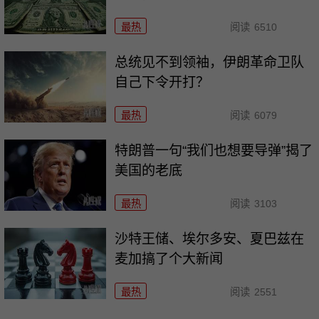
最热
阅读
6510
总统见不到领袖，伊朗革命卫队
自己下令开打？
最热
阅读
6079
特朗普一句“我们也想要导弹”揭了
美国的老底
最热
阅读
3103
沙特王储、埃尔多安、夏巴兹在
麦加搞了个大新闻
最热
阅读
2551