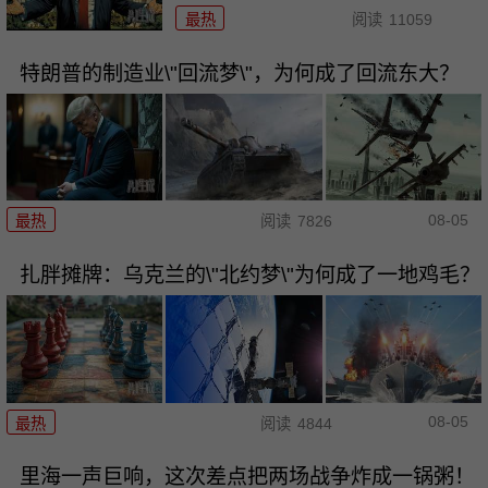
最热
阅读
11059
特朗普的制造业\"回流梦\"，为何成了回流东大？
08-05
最热
阅读
7826
扎胖摊牌：乌克兰的\"北约梦\"为何成了一地鸡毛？
08-05
最热
阅读
4844
里海一声巨响，这次差点把两场战争炸成一锅粥！