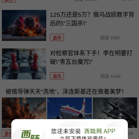
125万还是5万？俄乌战损数字背
后的\"三国杀\"
最热
阅读
8387
对检察官体系下手！李在明要打
破\"青瓦台魔咒\"
最热
阅读
6446
被俄导弹天天“洗地”，泽连斯基还在做着美梦！
08-06
最热
阅读
5892