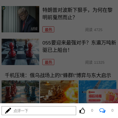
特朗普对波斯下狠手，为何在黎
明前戛然而止？
最热
阅读
4725
055要迎来最强对手？东瀛万吨新
驱已上船台！
最热
阅读
11325
千机压境：俄乌战场上的\"蜂群\"博弈与东大启示
0
0
08-04
点评一下
最热
阅读
8695