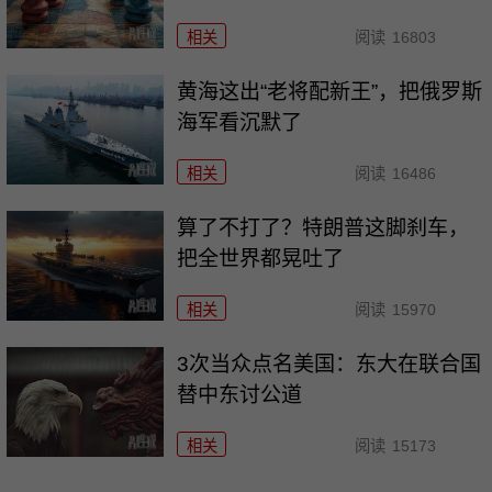
相关
阅读
16803
黄海这出“老将配新王”，把俄罗斯
海军看沉默了
相关
阅读
16486
算了不打了？特朗普这脚刹车，
把全世界都晃吐了
相关
阅读
15970
3次当众点名美国：东大在联合国
替中东讨公道
相关
阅读
15173