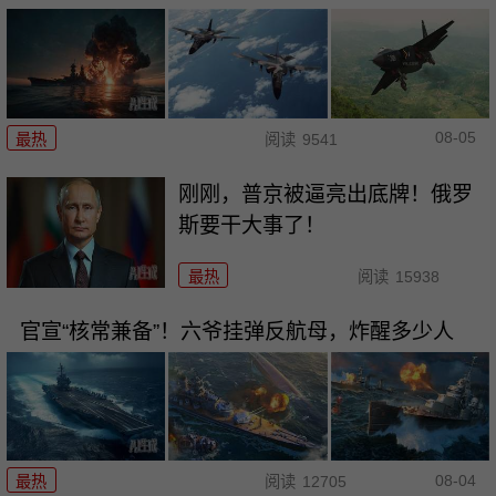
08-05
最热
阅读
9541
刚刚，普京被逼亮出底牌！俄罗
斯要干大事了！
最热
阅读
15938
官宣“核常兼备”！六爷挂弹反航母，炸醒多少人
08-04
最热
阅读
12705