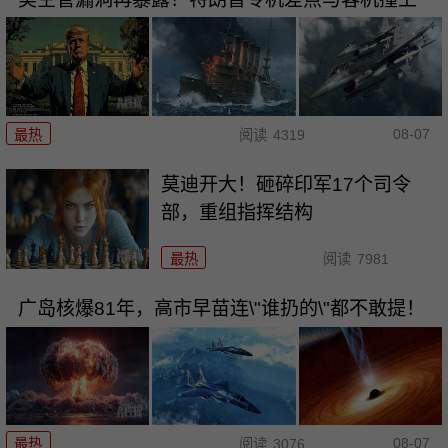
08-07
最热
阅读
4319
莫迪开大！砸碎印军17个司令
部，重组指挥结构
最热
阅读
7981
广岛核爆81年，高市早苗连\"谁扔的\"都不敢提！
08-07
最热
阅读
3076