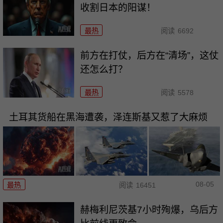
收割日本的阳谋！
最热
阅读
6692
前方在打仗，后方在“清场”，这仗
还怎么打？
最热
阅读
5578
土耳其货船在黑海遭袭，泽连斯基又惹了大麻烦
08-05
最热
阅读
16451
赫梅利尼茨基7小时殉爆，乌后方