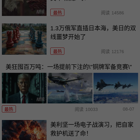
最热
阅读
14586
1.3万俄军直插日本海，美日的双
线噩梦开始了
最热
阅读
12176
美狂囤百万吨：一场提前下注的\"铜牌军备竞赛\"
08-07
最热
阅读
10033
美利坚一场电子战演习，把自家
救护机送了命！