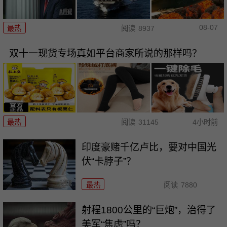
08-07
最热
阅读
8937
双十一现货专场真如平台商家所说的那样吗？
最热
阅读
31145
4小时前
印度豪赌千亿卢比，要对中国光
伏“卡脖子”？
最热
阅读
7880
射程1800公里的“巨炮”，治得了
美军“焦虑”吗？