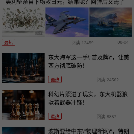
美利坚亲自下场救日元，结果呢？回弹后又蔫了
08-04
最热
阅读
12459
东大海军这一手\"普及牌\"，让美
西方彻底破防！
最热
阅读
24562
科幻片照进了现实，东大机器狼
驮着武器冲锋！
最热
阅读
8857
波斯要给中东\"物理断网\"，特朗