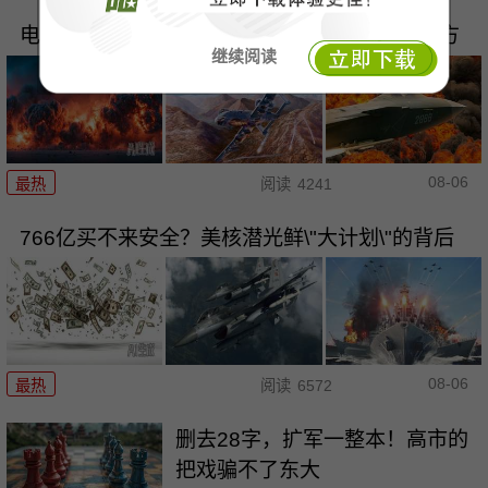
电商哭晕：俄乌互相砸\"饭碗\"，战争已没有后方
继续阅读
08-06
最热
阅读
4241
766亿买不来安全？美核潜光鲜\"大计划\"的背后
08-06
最热
阅读
6572
删去28字，扩军一整本！高市的
把戏骗不了东大