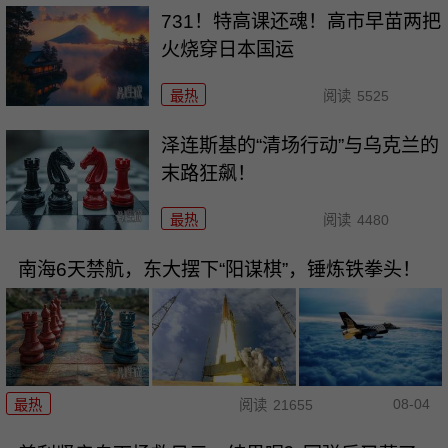
731！特高课还魂！高市早苗两把
火烧穿日本国运
最热
阅读
5525
泽连斯基的“清场行动”与乌克兰的
末路狂飙！
最热
阅读
4480
南海6天禁航，东大摆下“阳谋棋”，锤炼铁拳头！
08-04
最热
阅读
21655