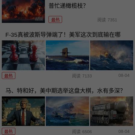
普忙递橄榄枝？
最热
阅读
7351
F-35真被波斯导弹端了！美军这次到底输在哪
08-04
最热
阅读
7133
马、特和好，美中期选举这盘大棋，水有多深？
08-04
最热
阅读
6506