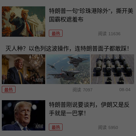
特朗普一句“珍珠港除外”，撕开美
国霸权遮羞布
最热
阅读
11636
灭人种？以色列这波操作，连特朗普面子都敢踩！
08-04
最热
阅读
7097
特朗普刚说要谈判，伊朗又是反
手就是一巴掌！
最热
阅读
5950