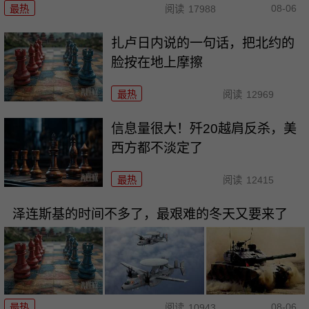
08-06
最热
阅读
17988
扎卢日内说的一句话，把北约的
脸按在地上摩擦
最热
阅读
12969
信息量很大！歼20越肩反杀，美
西方都不淡定了
最热
阅读
12415
泽连斯基的时间不多了，最艰难的冬天又要来了
08-06
最热
阅读
10943