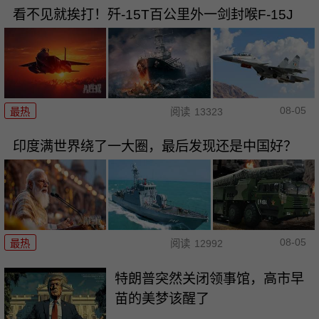
看不见就挨打！歼-15T百公里外一剑封喉F-15J
08-05
最热
阅读
13323
印度满世界绕了一大圈，最后发现还是中国好？
08-05
最热
阅读
12992
特朗普突然关闭领事馆，高市早
苗的美梦该醒了