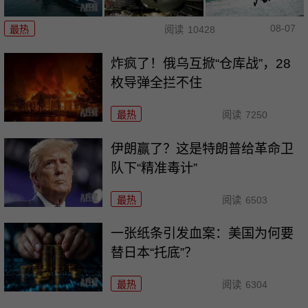
08-07
最热
阅读
10428
炸疯了！俄乌互掀“仓库战”，28
枚导弹全拦不住
最热
阅读
7250
伊朗赢了？这是特朗普给革命卫
队下“精准毒计”
最热
阅读
6503
一张纸条引发血案：美国为何要
替日本“托底”？
最热
阅读
6304