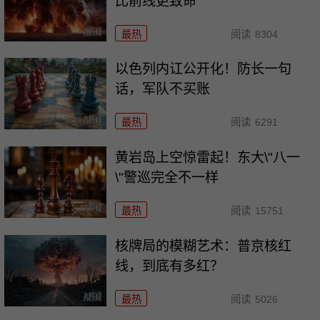
比前线更致命
最热
阅读
8304
以色列内讧公开化！防长一句
话，军队不买账
最热
阅读
6291
黄岩岛上空惊雷起！东大\"八一
\"警巡完全不一样
最热
阅读
15751
核牌局的模糊艺术：普京核红
线，到底有多红？
最热
阅读
5026