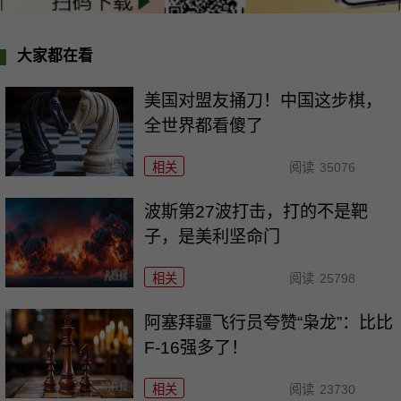
大家都在看
美国对盟友捅刀！中国这步棋，
全世界都看傻了
相关
阅读
35076
波斯第27波打击，打的不是靶
子，是美利坚命门
相关
阅读
25798
阿塞拜疆飞行员夸赞“枭龙”：比比
F-16强多了！
相关
阅读
23730