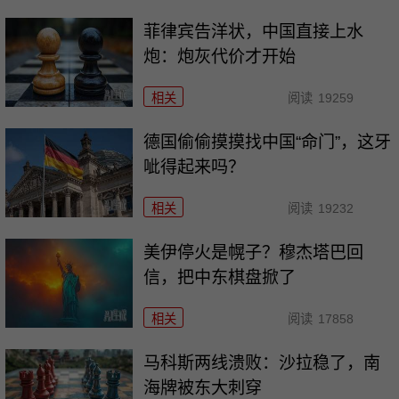
菲律宾告洋状，中国直接上水
炮：炮灰代价才开始
相关
阅读
19259
德国偷偷摸摸找中国“命门”，这牙
呲得起来吗？
相关
阅读
19232
美伊停火是幌子？穆杰塔巴回
信，把中东棋盘掀了
相关
阅读
17858
马科斯两线溃败：沙拉稳了，南
海牌被东大刺穿