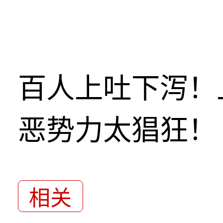
百人上吐下泻！
恶势力太猖狂！
相关