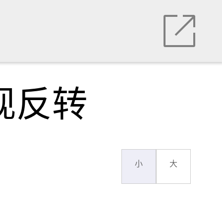
现反转
小
大