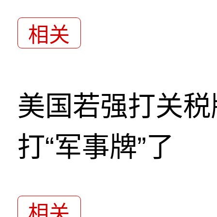
相关
美国若强打关税
打“军事牌”了
相关