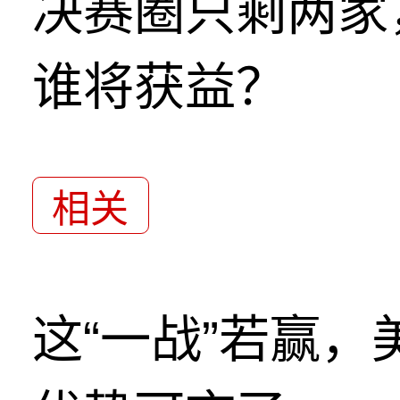
决赛圈只剩两家
谁将获益？
相关
这“一战”若赢