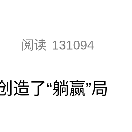
阅读
131094
创造了“躺赢”局