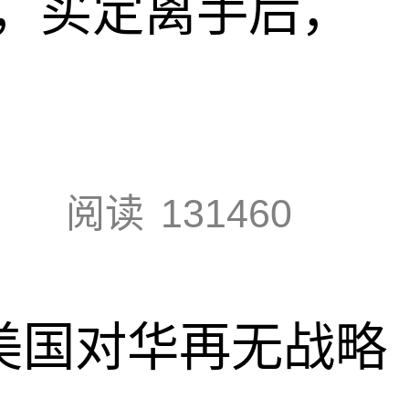
，买定离手后，
阅读
131460
，美国对华再无战略