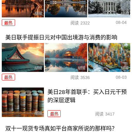
08-04
最热
阅读
2322
美日联手提振日元对中国出境游与消费的影响
08-03
最热
阅读
3536
美日28年首联手：买入日元干预
的深层逻辑
最热
阅读
3417
双十一现货专场真如平台商家所说的那样吗？