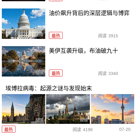
油价飙升背后的深层逻辑与博弈
最热
阅读
3915
美伊互袭升级，布油破九十
最热
阅读
3340
埃博拉病毒：起源之谜与发现始末
07-20
最热
阅读
4198