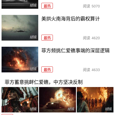
最热
阅读
5070
美拱火南海背后的霸权算计
最热
阅读
4620
菲方频挑仁爱礁事端的深层逻辑
最热
阅读
4633
菲方蓄意挑衅仁爱礁，中方坚决反制