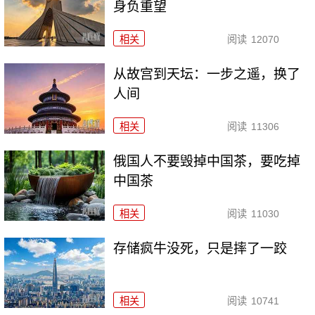
身负重望
相关
阅读
12070
从故宫到天坛：一步之遥，换了
人间
相关
阅读
11306
俄国人不要毁掉中国茶，要吃掉
中国茶
相关
阅读
11030
存储疯牛没死，只是摔了一跤
相关
阅读
10741