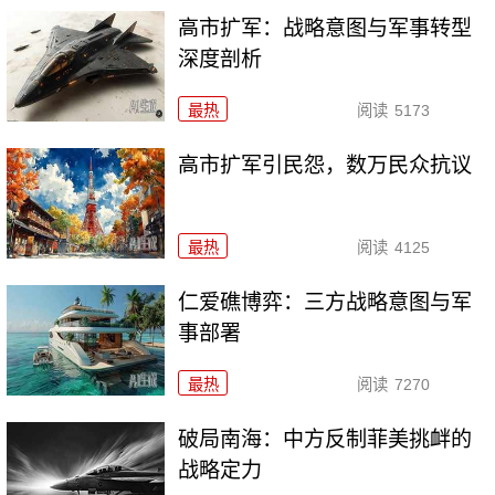
高市扩军：战略意图与军事转型
深度剖析
最热
阅读
5173
高市扩军引民怨，数万民众抗议
最热
阅读
4125
仁爱礁博弈：三方战略意图与军
事部署
最热
阅读
7270
破局南海：中方反制菲美挑衅的
战略定力