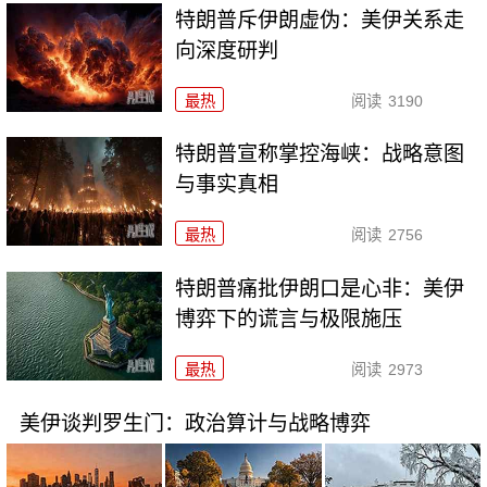
特朗普斥伊朗虚伪：美伊关系走
向深度研判
最热
阅读
3190
特朗普宣称掌控海峡：战略意图
与事实真相
最热
阅读
2756
特朗普痛批伊朗口是心非：美伊
博弈下的谎言与极限施压
最热
阅读
2973
美伊谈判罗生门：政治算计与战略博弈