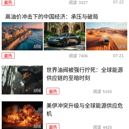
07-22
最热
阅读
3327
高油价冲击下的中国经济：承压与破局
07-21
最热
阅读
7406
世界油阀被强行拧死：全球能源
供应链的至暗时刻
最热
阅读
5165
美伊冲突升级与全球能源供应危
机
最热
阅读
4425