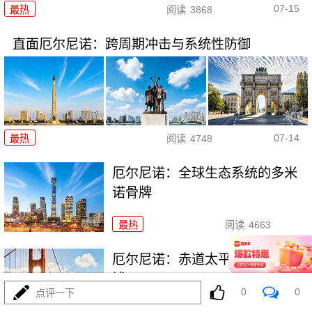
07-15
最热
阅读
3868
直面厄尔尼诺：跨周期冲击与系统性防御
07-14
最热
阅读
4748
厄尔尼诺：全球生态系统的多米
诺骨牌
最热
阅读
4663
厄尔尼诺：赤道太平洋的“气候脉
搏”
0
0
点评一下
最热
阅读
4442