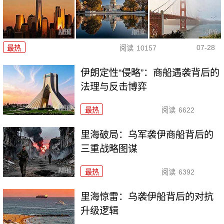
07-28
最热
阅读
10157
伊朗定性“侵略”：商船遇袭背后的
法理与反击博弈
最热
阅读
6622
里海破局：乌军袭伊商船背后的
三重战略图谋
最热
阅读
6392
里海惊雷：乌袭伊船背后的对抗
升级逻辑