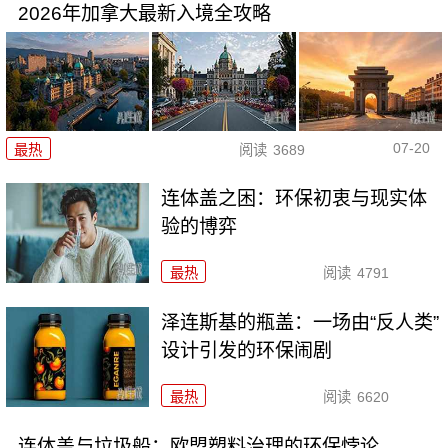
2026年加拿大最新入境全攻略
07-20
最热
阅读
3689
连体盖之困：环保初衷与现实体
验的博弈
最热
阅读
4791
泽连斯基的瓶盖：一场由“反人类”
设计引发的环保闹剧
最热
阅读
6620
连体盖与垃圾船：欧盟塑料治理的环保悖论