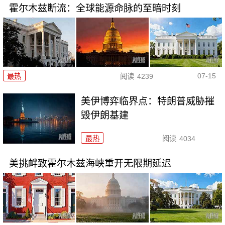
霍尔木兹断流：全球能源命脉的至暗时刻
07-15
最热
阅读
4239
美伊博弈临界点：特朗普威胁摧
毁伊朗基建
最热
阅读
4034
美挑衅致霍尔木兹海峡重开无限期延迟