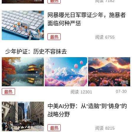
最热
阅读
7182
网暴曝光日军罪证少年，施暴者
面临何种严惩
最热
阅读
6755
少年护证：历史不容抹去
07-30
最热
阅读
12301
中美AI分野：从“造脑”到“铸身”的
战略分野
最热
阅读
8215