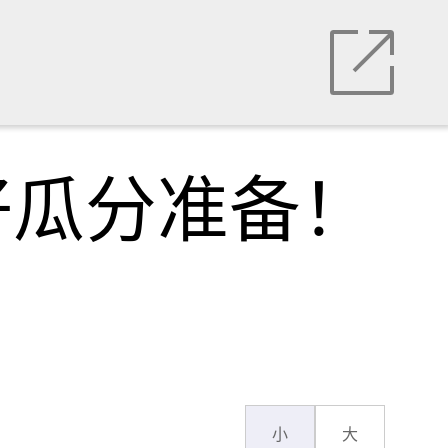
好瓜分准备！
小
大