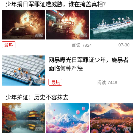
少年捐日军罪证遭威胁，谁在掩盖真相？
07-30
最热
阅读
7924
网暴曝光日军罪证少年，施暴者
面临何种严惩
最热
阅读
7448
少年护证：历史不容抹去