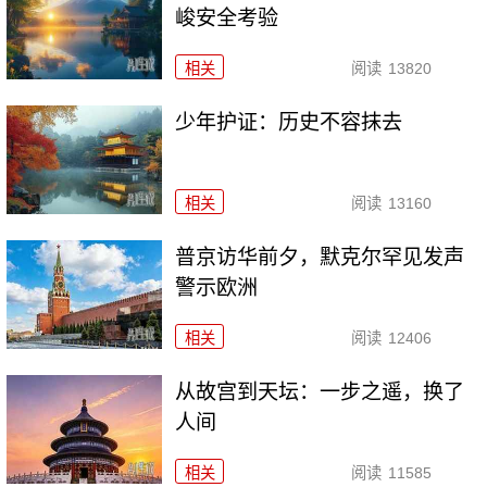
峻安全考验
相关
阅读
13820
少年护证：历史不容抹去
相关
阅读
13160
普京访华前夕，默克尔罕见发声
警示欧洲
相关
阅读
12406
从故宫到天坛：一步之遥，换了
人间
相关
阅读
11585