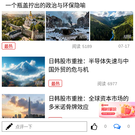
一个瓶盖拧出的政治与环保隐喻
07-17
最热
阅读
5189
日韩股市重挫：半导体失速与中
国外贸的危与机
最热
阅读
6977
日韩股市重挫：全球资本市场的
多米诺骨牌效应
最热
阅读
5926
0
0
点评一下