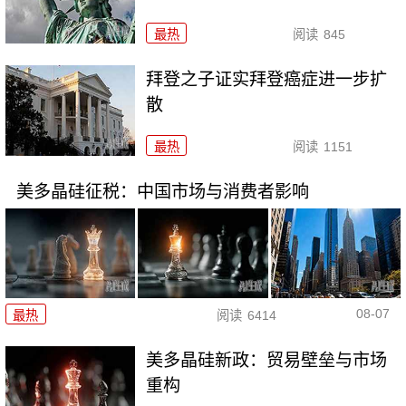
最热
阅读
845
拜登之子证实拜登癌症进一步扩
散
最热
阅读
1151
美多晶硅征税：中国市场与消费者影响
08-07
最热
阅读
6414
美多晶硅新政：贸易壁垒与市场
重构