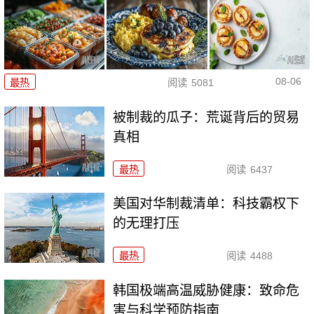
08-06
最热
阅读
5081
被制裁的瓜子：荒诞背后的贸易
真相
最热
阅读
6437
美国对华制裁清单：科技霸权下
的无理打压
最热
阅读
4488
韩国极端高温威胁健康：致命危
害与科学预防指南