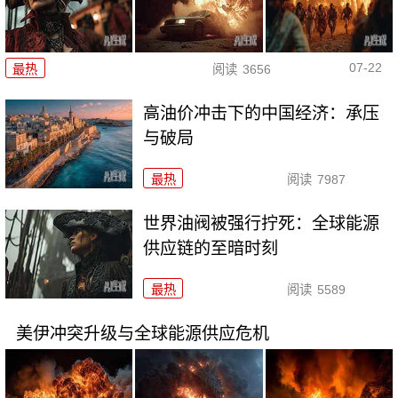
07-22
最热
阅读
3656
高油价冲击下的中国经济：承压
与破局
最热
阅读
7987
世界油阀被强行拧死：全球能源
供应链的至暗时刻
最热
阅读
5589
美伊冲突升级与全球能源供应危机