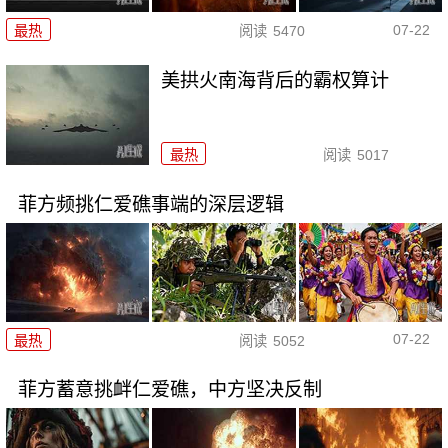
07-22
最热
阅读
5470
美拱火南海背后的霸权算计
最热
阅读
5017
菲方频挑仁爱礁事端的深层逻辑
07-22
最热
阅读
5052
菲方蓄意挑衅仁爱礁，中方坚决反制