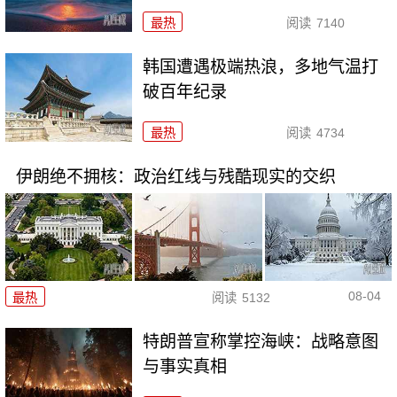
最热
阅读
7140
韩国遭遇极端热浪，多地气温打
破百年纪录
最热
阅读
4734
伊朗绝不拥核：政治红线与残酷现实的交织
08-04
最热
阅读
5132
特朗普宣称掌控海峡：战略意图
与事实真相