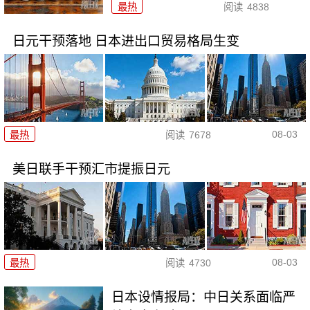
最热
阅读
4838
日元干预落地 日本进出口贸易格局生变
08-03
最热
阅读
7678
美日联手干预汇市提振日元
08-03
最热
阅读
4730
日本设情报局：中日关系面临严