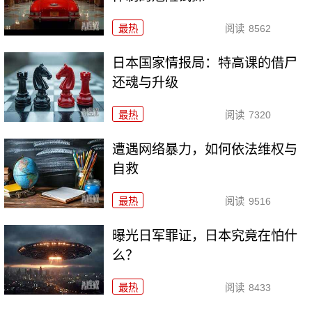
最热
阅读
8562
日本国家情报局：特高课的借尸
还魂与升级
最热
阅读
7320
遭遇网络暴力，如何依法维权与
自救
最热
阅读
9516
曝光日军罪证，日本究竟在怕什
么？
最热
阅读
8433