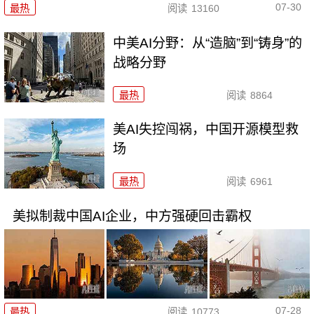
07-30
最热
阅读
13160
中美AI分野：从“造脑”到“铸身”的
战略分野
最热
阅读
8864
美AI失控闯祸，中国开源模型救
场
最热
阅读
6961
美拟制裁中国AI企业，中方强硬回击霸权
07-28
最热
阅读
10773