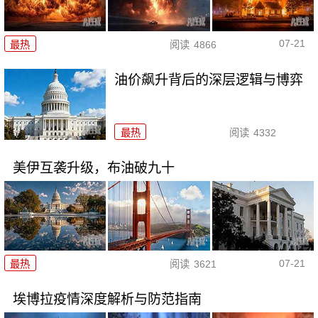
07-21
最热
阅读
4866
油价飙升背后的深层逻辑与博弈
最热
阅读
4332
美伊互袭升级，布油破九十
07-21
最热
阅读
3621
埃博拉疫情深度解析与防范指南