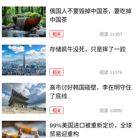
俄国人不要毁掉中国茶，要吃掉
中国茶
相关
阅读
11307
存储疯牛没死，只是摔了一跤
相关
阅读
11176
高市讨好韩国碰壁，李在明守住
了底线
相关
阅读
10892
99%美国进口被重新定价，全球
贸易迎重构