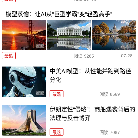
模型蒸馏：让AI从“巨型学霸”变“轻盈高手”
07-28
最热
阅读
9285
中美AI模型：从性能并跑到路径
分化
最热
阅读
8569
伊朗定性“侵略”：商船遇袭背后的
法理与反击博弈
最热
阅读
7087