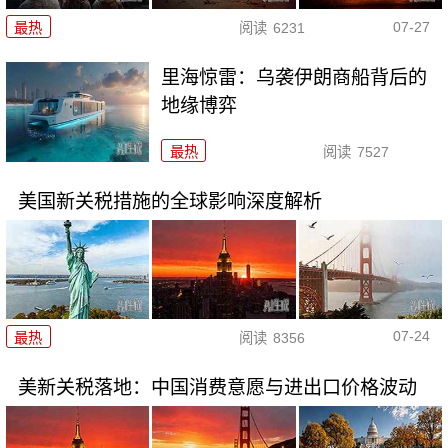
07-27
最热
阅读
6231
里海惊雷：乌袭伊朗商船背后的
地缘博弈
最热
阅读
7527
美国新关税措施的全球影响深度解析
07-24
最热
阅读
8356
美新关税落地：中国消费意愿与进出口价格波动