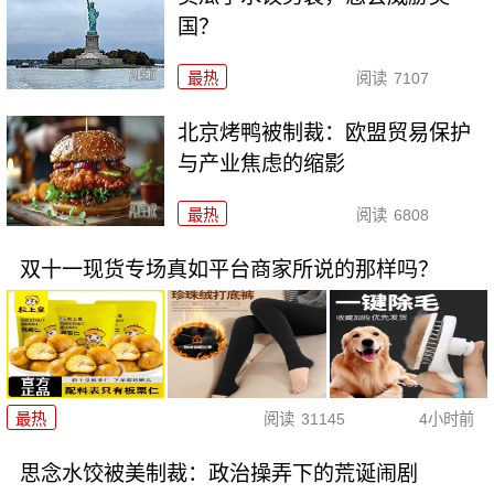
国？
最热
阅读
7107
北京烤鸭被制裁：欧盟贸易保护
与产业焦虑的缩影
最热
阅读
6808
双十一现货专场真如平台商家所说的那样吗？
最热
阅读
31145
4小时前
思念水饺被美制裁：政治操弄下的荒诞闹剧