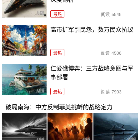
最热
阅读
5548
高市扩军引民怨，数万民众抗议
最热
阅读
4508
仁爱礁博弈：三方战略意图与军
事部署
最热
阅读
7903
破局南海：中方反制菲美挑衅的战略定力