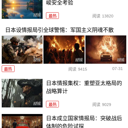
峻安全考验
最热
阅读
13820
日本设情报局引全球警惕：军国主义阴魂不散
07-31
最热
阅读
9415
日本情报集权：重塑亚太格局的
战略算计
最热
阅读
9029
日本成立国家情报局：突破战后
体制的危险试探