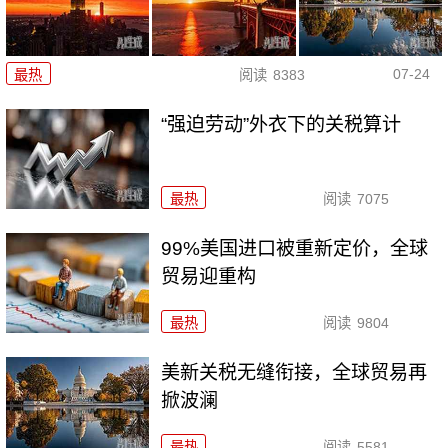
07-24
最热
阅读
8383
“强迫劳动”外衣下的关税算计
最热
阅读
7075
99%美国进口被重新定价，全球
贸易迎重构
最热
阅读
9804
美新关税无缝衔接，全球贸易再
掀波澜
最热
阅读
5581