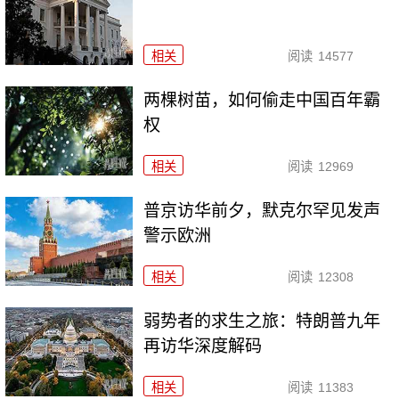
相关
阅读
14577
两棵树苗，如何偷走中国百年霸
权
相关
阅读
12969
普京访华前夕，默克尔罕见发声
警示欧洲
相关
阅读
12308
弱势者的求生之旅：特朗普九年
再访华深度解码
相关
阅读
11383