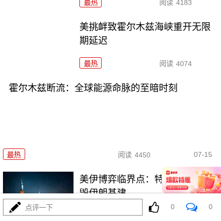
最热
阅读
4183
美挑衅致霍尔木兹海峡重开无限
期延迟
最热
阅读
4074
霍尔木兹断流：全球能源命脉的至暗时刻
07-15
最热
阅读
4450
美伊博弈临界点：特朗普威胁摧
毁伊朗基建
0
0
点评一下
最热
阅读
4266