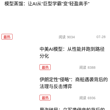
模型蒸馏：让AI从“巨型学霸”变“轻盈高手”
07-28
最热
阅读
9034
中美AI模型：从性能并跑到路径
分化
最热
阅读
8388
伊朗定性“侵略”：商船遇袭背后的
法理与反击博弈
最热
阅读
6936