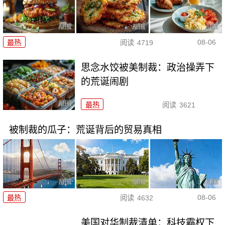
08-06
最热
阅读
4719
思念水饺被美制裁：政治操弄下
的荒诞闹剧
最热
阅读
3621
被制裁的瓜子：荒诞背后的贸易真相
08-06
最热
阅读
4632
美国对华制裁清单：科技霸权下