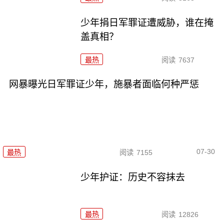
少年捐日军罪证遭威胁，谁在掩
盖真相？
最热
阅读
7637
网暴曝光日军罪证少年，施暴者面临何种严惩
07-30
最热
阅读
7155
少年护证：历史不容抹去
最热
阅读
12826