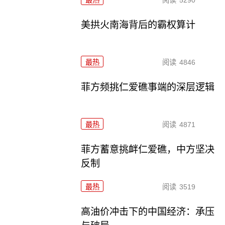
最热
阅读
5290
美拱火南海背后的霸权算计
最热
阅读
4846
菲方频挑仁爱礁事端的深层逻辑
最热
阅读
4871
菲方蓄意挑衅仁爱礁，中方坚决
反制
最热
阅读
3519
高油价冲击下的中国经济：承压