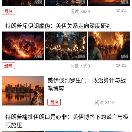
08-04
最热
阅读
3539
特朗普斥伊朗虚伪：美伊关系走向深度研判
08-04
最热
阅读
4059
美伊谈判罗生门：政治算计与战
略博弈
最热
阅读
3119
特朗普痛批伊朗口是心非：美伊博弈下的谎言与极
限施压