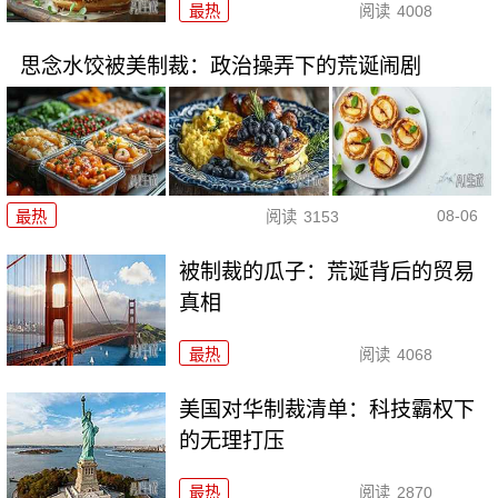
最热
阅读
4008
思念水饺被美制裁：政治操弄下的荒诞闹剧
08-06
最热
阅读
3153
被制裁的瓜子：荒诞背后的贸易
真相
最热
阅读
4068
美国对华制裁清单：科技霸权下
的无理打压
最热
阅读
2870