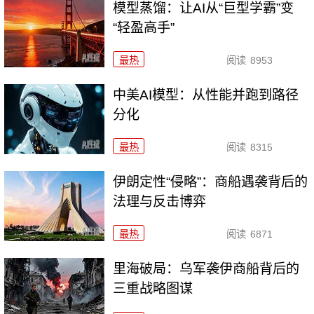
模型蒸馏：让AI从“巨型学霸”变
“轻盈高手”
最热
阅读
8953
中美AI模型：从性能并跑到路径
分化
最热
阅读
8315
伊朗定性“侵略”：商船遇袭背后的
法理与反击博弈
最热
阅读
6871
里海破局：乌军袭伊商船背后的
三重战略图谋