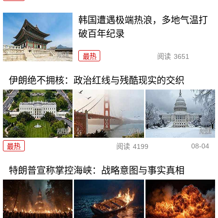
韩国遭遇极端热浪，多地气温打
破百年纪录
最热
阅读
3651
伊朗绝不拥核：政治红线与残酷现实的交织
08-04
最热
阅读
4199
特朗普宣称掌控海峡：战略意图与事实真相