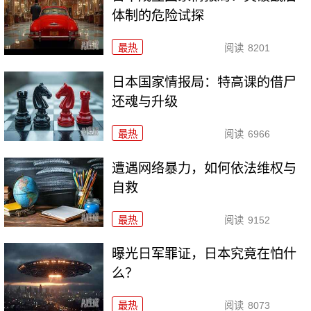
体制的危险试探
最热
阅读
8201
日本国家情报局：特高课的借尸
还魂与升级
最热
阅读
6966
遭遇网络暴力，如何依法维权与
自救
最热
阅读
9152
曝光日军罪证，日本究竟在怕什
么？
最热
阅读
8073