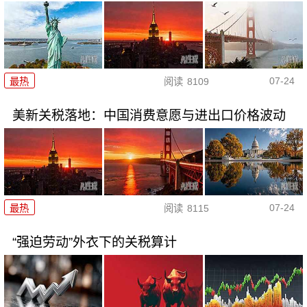
07-24
最热
阅读
8109
美新关税落地：中国消费意愿与进出口价格波动
07-24
最热
阅读
8115
“强迫劳动”外衣下的关税算计