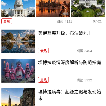
07-21
最热
阅读
4121
美伊互袭升级，布油破九十
最热
阅读
3454
埃博拉疫情深度解析与防范指南
最热
阅读
3922
埃博拉病毒：起源之谜与发现始
末