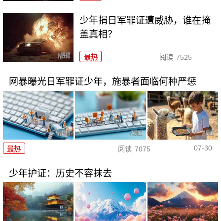
少年捐日军罪证遭威胁，谁在掩
盖真相？
最热
阅读
7525
网暴曝光日军罪证少年，施暴者面临何种严惩
07-30
最热
阅读
7075
少年护证：历史不容抹去