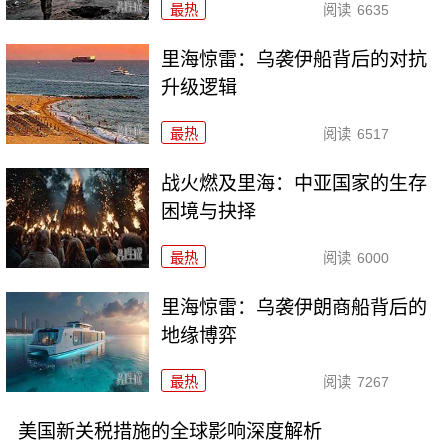
最热
阅读
6635
里海惊雷：乌袭伊船背后的对抗
升级逻辑
最热
阅读
6517
战火燃及里海：中亚国家的生存
困境与抉择
最热
阅读
6000
里海惊雷：乌袭伊朗商船背后的
地缘博弈
最热
阅读
7267
美国新关税措施的全球影响深度解析