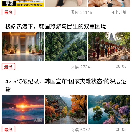
最热
阅读
31145
4小时前
极端热浪下，韩国旅游与民生的双重困境
08-05
最热
阅读
2724
42.5℃破纪录：韩国宣布“国家灾难状态”的深层逻
辑
08-05
最热
阅读
6072