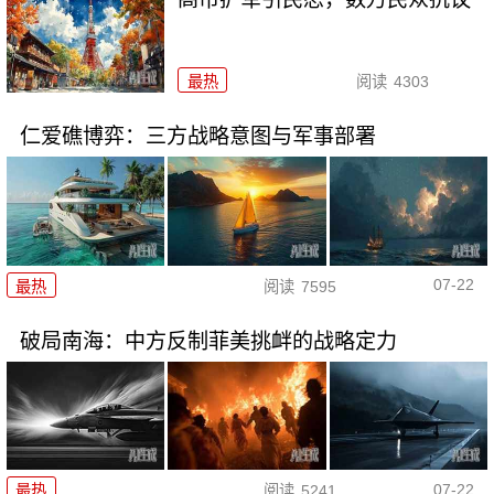
最热
阅读
4303
仁爱礁博弈：三方战略意图与军事部署
07-22
最热
阅读
7595
破局南海：中方反制菲美挑衅的战略定力
07-22
最热
阅读
5241