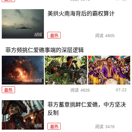
美拱火南海背后的霸权算计
最热
阅读
4805
菲方频挑仁爱礁事端的深层逻辑
07-22
最热
阅读
4826
菲方蓄意挑衅仁爱礁，中方坚决
反制
最热
阅读
3478