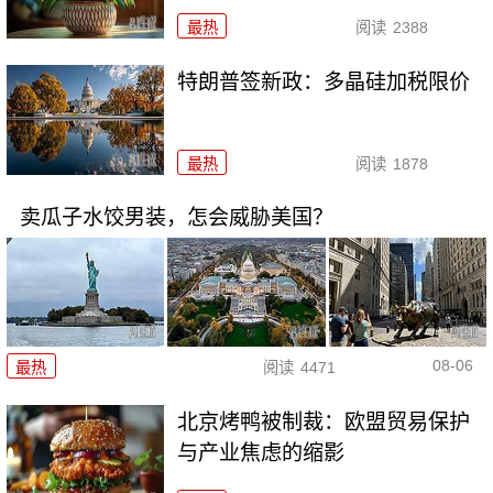
最热
阅读
2388
特朗普签新政：多晶硅加税限价
最热
阅读
1878
卖瓜子水饺男装，怎会威胁美国？
08-06
最热
阅读
4471
北京烤鸭被制裁：欧盟贸易保护
与产业焦虑的缩影