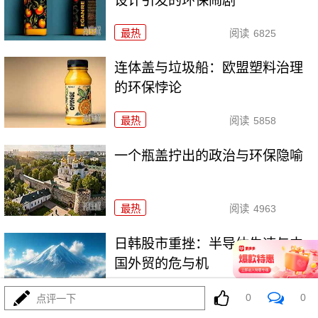
设计引发的环保闹剧
最热
阅读
6825
连体盖与垃圾船：欧盟塑料治理
的环保悖论
最热
阅读
5858
一个瓶盖拧出的政治与环保隐喻
最热
阅读
4963
日韩股市重挫：半导体失速与中
国外贸的危与机
最热
阅读
6789
0
0
点评一下