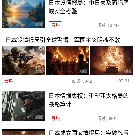
日本设情报局：中日关系面临严
峻安全考验
最热
阅读
13242
日本设情报局引全球警惕：军国主义阴魂不散
07-31
最热
阅读
9042
日本情报集权：重塑亚太格局的
战略算计
最热
阅读
8601
日本成立国家情报局：突破战后