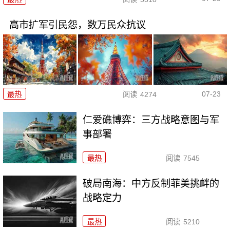
高市扩军引民怨，数万民众抗议
07-23
最热
阅读
4274
仁爱礁博弈：三方战略意图与军
事部署
最热
阅读
7545
破局南海：中方反制菲美挑衅的
战略定力
最热
阅读
5210