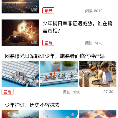
最热
阅读
8019
少年捐日军罪证遭威胁，谁在掩
盖真相？
最热
阅读
7478
网暴曝光日军罪证少年，施暴者面临何种严惩
07-30
最热
阅读
7030
少年护证：历史不容抹去