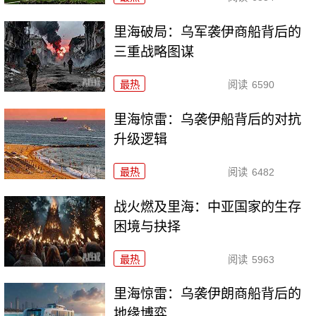
里海破局：乌军袭伊商船背后的
三重战略图谋
最热
阅读
6590
里海惊雷：乌袭伊船背后的对抗
升级逻辑
最热
阅读
6482
战火燃及里海：中亚国家的生存
困境与抉择
最热
阅读
5963
里海惊雷：乌袭伊朗商船背后的
地缘博弈