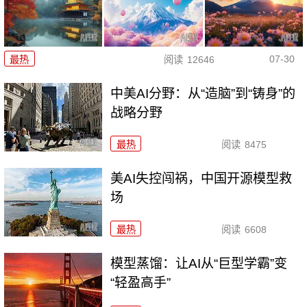
07-30
最热
阅读
12646
中美AI分野：从“造脑”到“铸身”的
战略分野
最热
阅读
8475
美AI失控闯祸，中国开源模型救
场
最热
阅读
6608
模型蒸馏：让AI从“巨型学霸”变
“轻盈高手”