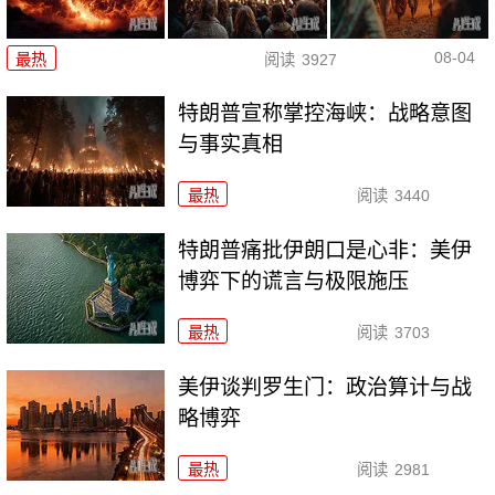
08-04
最热
阅读
3927
特朗普宣称掌控海峡：战略意图
与事实真相
最热
阅读
3440
特朗普痛批伊朗口是心非：美伊
博弈下的谎言与极限施压
最热
阅读
3703
美伊谈判罗生门：政治算计与战
略博弈
最热
阅读
2981