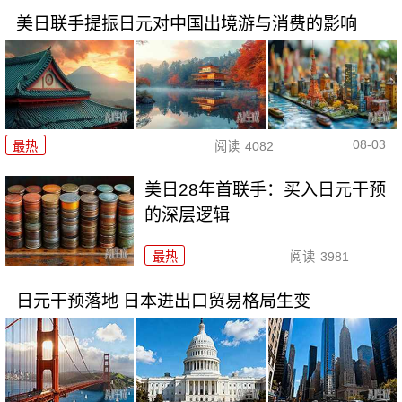
美日联手提振日元对中国出境游与消费的影响
08-03
最热
阅读
4082
美日28年首联手：买入日元干预
的深层逻辑
最热
阅读
3981
日元干预落地 日本进出口贸易格局生变