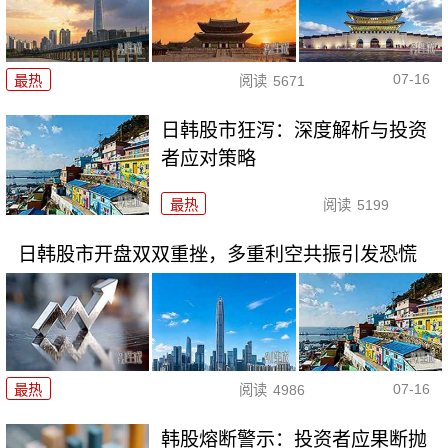
07-16
最热
阅读
5671
日韩股市狂泻：深度解析与投资
者应对策略
最热
阅读
5199
日韩股市开盘双双重挫，多重利空共振引发恐慌
07-16
最热
阅读
4986
韩股熔断警示：投资者应果断抛