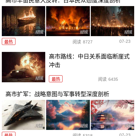
高市早苗民意大反转：日本民众态度深度剖析
07-23
最热
阅读
8727
高市路线：中日关系面临断崖式
冲击
最热
阅读
6435
高市扩军：战略意图与军事转型深度剖析
07-23
最热
阅读
5318