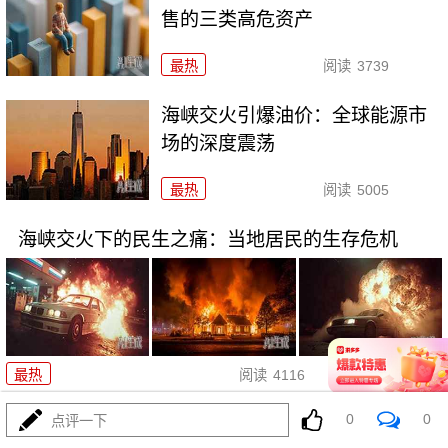
售的三类高危资产
最热
阅读
3739
海峡交火引爆油价：全球能源市
场的深度震荡
最热
阅读
5005
海峡交火下的民生之痛：当地居民的生存危机
07-15
最热
阅读
4116
0
0
点评一下
霍尔木兹断流：全球能源命脉的至暗时刻