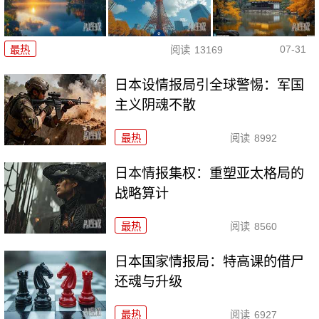
07-31
最热
阅读
13169
日本设情报局引全球警惕：军国
主义阴魂不散
最热
阅读
8992
日本情报集权：重塑亚太格局的
战略算计
最热
阅读
8560
日本国家情报局：特高课的借尸
还魂与升级
最热
阅读
6927