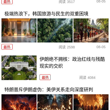
08-05
最热
阅读
3517
极端热浪下，韩国旅游与民生的双重困境
08-05
最热
阅读
2598
伊朗绝不拥核：政治红线与残酷
现实的交织
最热
阅读
4084
特朗普斥伊朗虚伪：美伊关系走向深度研判