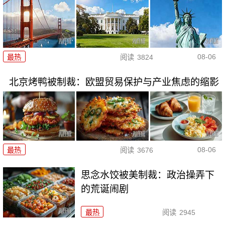
08-06
最热
阅读
3824
北京烤鸭被制裁：欧盟贸易保护与产业焦虑的缩影
08-06
最热
阅读
3676
思念水饺被美制裁：政治操弄下
的荒诞闹剧
最热
阅读
2945