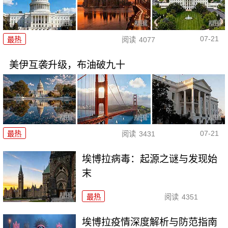
07-21
最热
阅读
4077
美伊互袭升级，布油破九十
07-21
最热
阅读
3431
埃博拉病毒：起源之谜与发现始
末
最热
阅读
4351
埃博拉疫情深度解析与防范指南