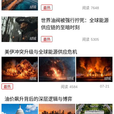
最热
阅读
7648
世界油阀被强行拧死：全球能源
供应链的至暗时刻
最热
阅读
5305
美伊冲突升级与全球能源供应危机
07-21
最热
阅读
4584
油价飙升背后的深层逻辑与博弈