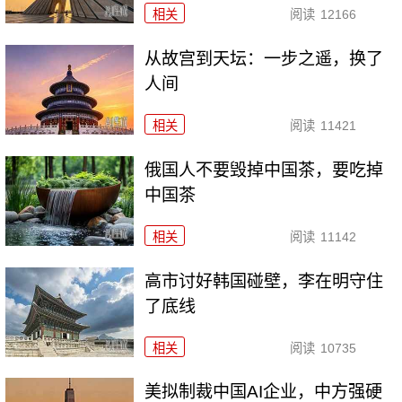
相关
阅读
12166
从故宫到天坛：一步之遥，换了
人间
相关
阅读
11421
俄国人不要毁掉中国茶，要吃掉
中国茶
相关
阅读
11142
高市讨好韩国碰壁，李在明守住
了底线
相关
阅读
10735
美拟制裁中国AI企业，中方强硬