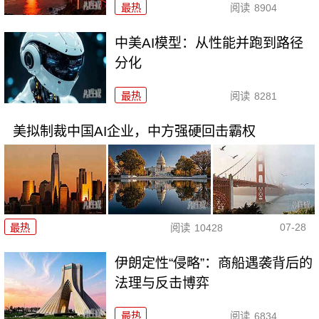
最热
阅读
8904
中美AI模型：从性能并跑到路径
分化
最热
阅读
8281
美拟制裁中国AI企业，中方强硬回击霸权
07-28
最热
阅读
10428
伊朗定性“侵略”：商船遇袭背后的
法理与反击博弈
最热
阅读
6834