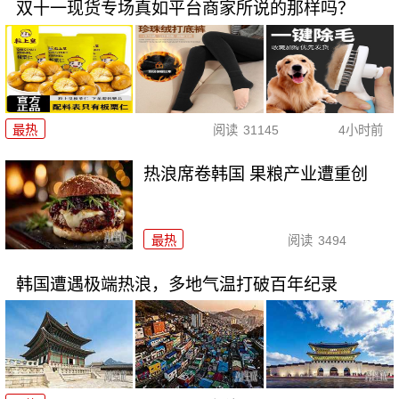
双十一现货专场真如平台商家所说的那样吗？
最热
阅读
31145
4小时前
热浪席卷韩国 果粮产业遭重创
最热
阅读
3494
韩国遭遇极端热浪，多地气温打破百年纪录