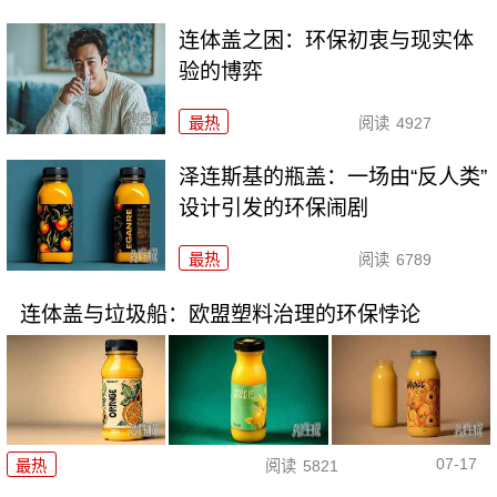
连体盖之困：环保初衷与现实体
验的博弈
最热
阅读
4927
泽连斯基的瓶盖：一场由“反人类”
设计引发的环保闹剧
最热
阅读
6789
连体盖与垃圾船：欧盟塑料治理的环保悖论
07-17
最热
阅读
5821