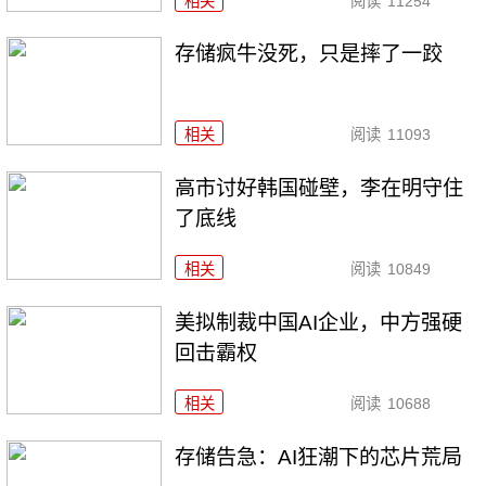
相关
阅读
11254
存储疯牛没死，只是摔了一跤
相关
阅读
11093
高市讨好韩国碰壁，李在明守住
了底线
相关
阅读
10849
美拟制裁中国AI企业，中方强硬
回击霸权
相关
阅读
10688
存储告急：AI狂潮下的芯片荒局