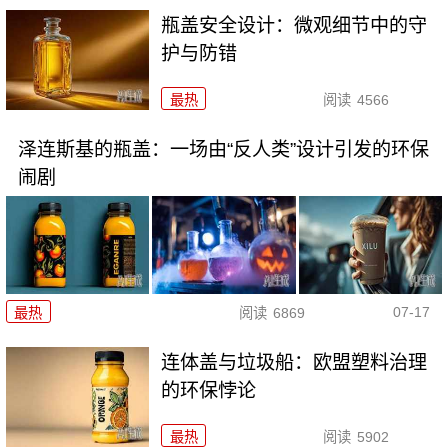
瓶盖安全设计：微观细节中的守
护与防错
最热
阅读
4566
泽连斯基的瓶盖：一场由“反人类”设计引发的环保
闹剧
07-17
最热
阅读
6869
连体盖与垃圾船：欧盟塑料治理
的环保悖论
最热
阅读
5902