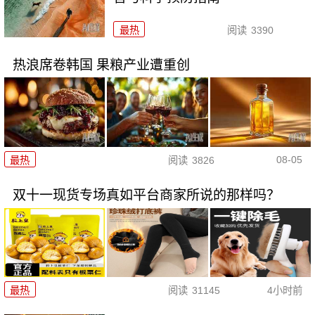
最热
阅读
3390
热浪席卷韩国 果粮产业遭重创
08-05
最热
阅读
3826
双十一现货专场真如平台商家所说的那样吗？
最热
阅读
31145
4小时前