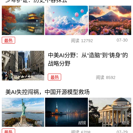
少年护证：历史不容抹去
07-30
最热
阅读
12792
中美AI分野：从“造脑”到“铸身”的
战略分野
最热
阅读
8592
美AI失控闯祸，中国开源模型救场
07-29
最热
阅读
6708