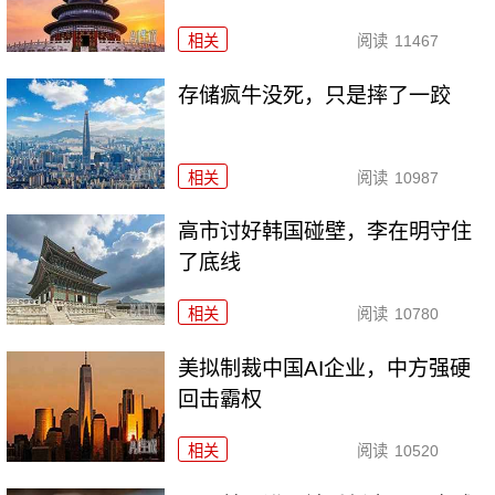
相关
阅读
11467
存储疯牛没死，只是摔了一跤
相关
阅读
10987
高市讨好韩国碰壁，李在明守住
了底线
相关
阅读
10780
美拟制裁中国AI企业，中方强硬
回击霸权
相关
阅读
10520