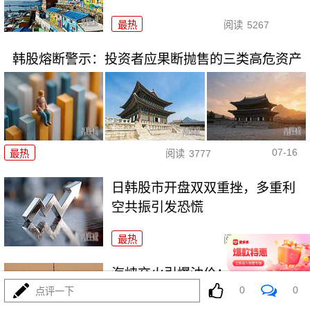
最热
阅读
5267
韩股熔断警示：投资者应果断抛售的三类高危资产
07-16
最热
阅读
3777
日韩股市开盘双双重挫，多重利
空共振引发恐慌
最热
阅读
5042
海峡交火引爆油价：全球能源市
0
0
场的深度震荡
点评一下