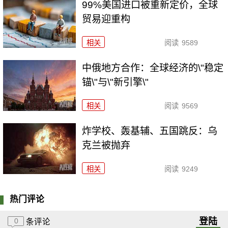
99%美国进口被重新定价，全球
贸易迎重构
相关
阅读
9589
中俄地方合作：全球经济的\"稳定
锚\"与\"新引擎\"
相关
阅读
9569
炸学校、轰基辅、五国跳反：乌
克兰被抛弃
相关
阅读
9249
热门评论
登陆
0
条评论