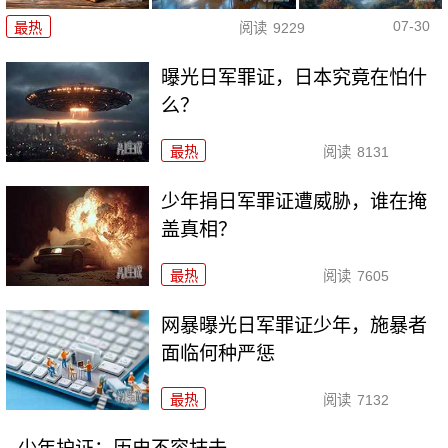
07-30
最热
阅读
9229
曝光日军罪证，日本究竟在怕什
么？
最热
阅读
8131
少年捐日军罪证遭威胁，谁在掩
盖真相？
最热
阅读
7605
网暴曝光日军罪证少年，施暴者
面临何种严惩
最热
阅读
7132