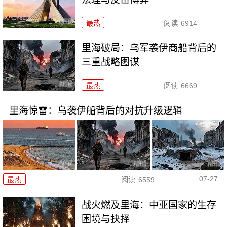
最热
阅读
6914
里海破局：乌军袭伊商船背后的
三重战略图谋
最热
阅读
6669
里海惊雷：乌袭伊船背后的对抗升级逻辑
07-27
最热
阅读
6559
战火燃及里海：中亚国家的生存
困境与抉择