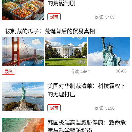
的荒诞闹剧
最热
阅读
3469
被制裁的瓜子：荒诞背后的贸易真相
08-06
最热
阅读
4462
美国对华制裁清单：科技霸权下
的无理打压
最热
阅读
3150
韩国极端高温威胁健康：致命危
害与科学预防指南