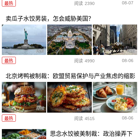
08-07
最热
阅读
2390
卖瓜子水饺男装，怎会威胁美国？
08-06
最热
阅读
4990
北京烤鸭被制裁：欧盟贸易保护与产业焦虑的缩影
08-06
最热
阅读
4515
思念水饺被美制裁：政治操弄下