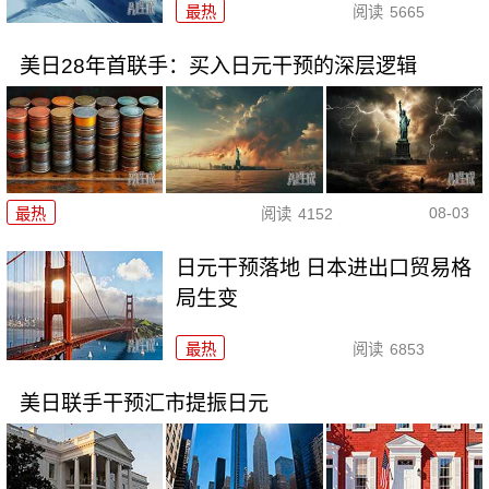
最热
阅读
5665
美日28年首联手：买入日元干预的深层逻辑
08-03
最热
阅读
4152
日元干预落地 日本进出口贸易格
局生变
最热
阅读
6853
美日联手干预汇市提振日元