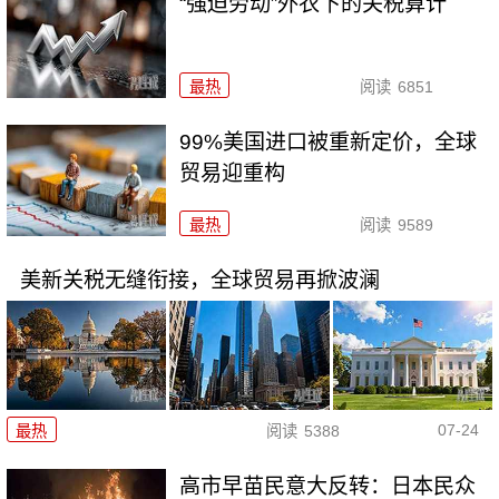
“强迫劳动”外衣下的关税算计
最热
阅读
6851
99%美国进口被重新定价，全球
贸易迎重构
最热
阅读
9589
美新关税无缝衔接，全球贸易再掀波澜
07-24
最热
阅读
5388
高市早苗民意大反转：日本民众