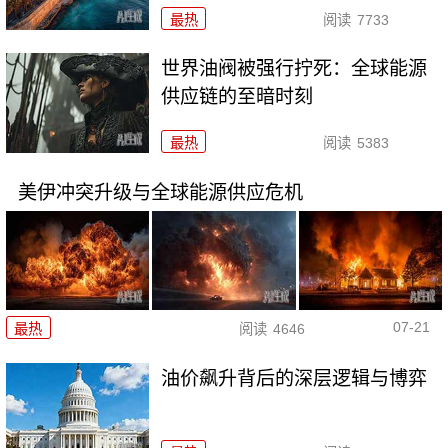
最热
阅读
7733
世界油阀被强行拧死：全球能源
供应链的至暗时刻
最热
阅读
5383
美伊冲突升级与全球能源供应危机
07-21
最热
阅读
4646
油价飙升背后的深层逻辑与博弈