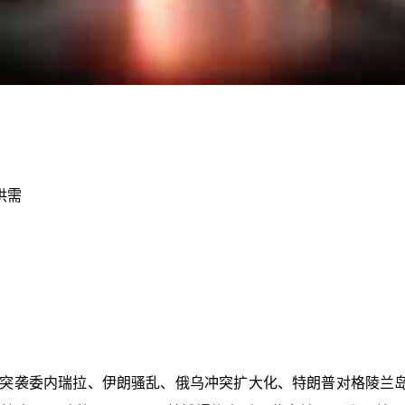
供需
军突袭委内瑞拉、伊朗骚乱、俄乌冲突扩大化、特朗普对格陵兰