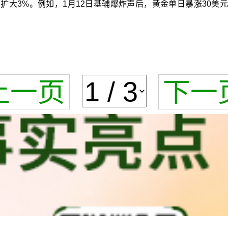
扩大3%。例如，1月12日基辅爆炸声后，黄金单日暴涨30美元
上一页
下一