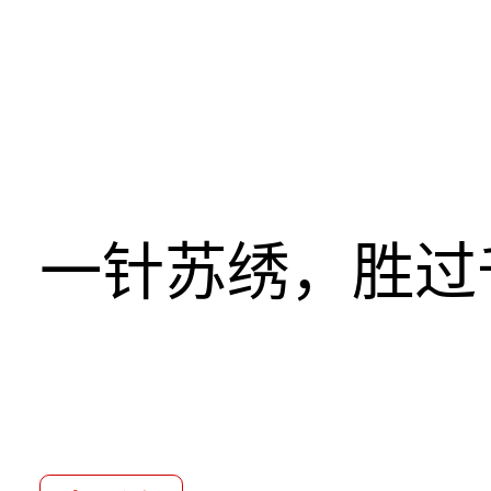
一针苏绣，胜过