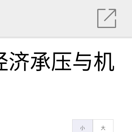
经济承压与机
小
大