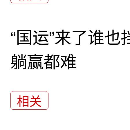
“国运”来了谁
躺赢都难
相关