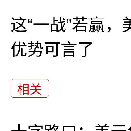
这“一战”若赢
优势可言了
相关