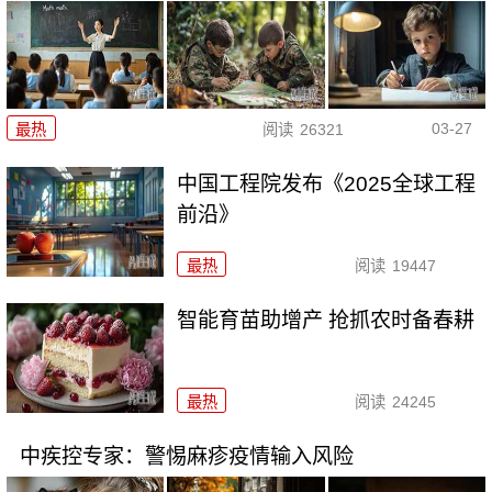
03-27
最热
阅读
26321
中国工程院发布《2025全球工程
前沿》
最热
阅读
19447
智能育苗助增产 抢抓农时备春耕
最热
阅读
24245
中疾控专家：警惕麻疹疫情输入风险