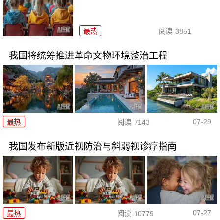
最热
阅读
3851
我国将统筹推进革命文物环境整治工程
07-29
最热
阅读
7143
我国发布新版近视防治与斜弱视诊疗指南
07-27
最热
阅读
10779