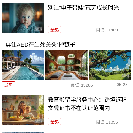
别让“电子带娃”荒芜成长时光
最热
阅读
11469
莫让AED在生死关头“掉链子”
05-28
最热
阅读
19285
教育部留学服务中心：跨境远程
文凭证书不在认证范围内
最热
阅读
11355