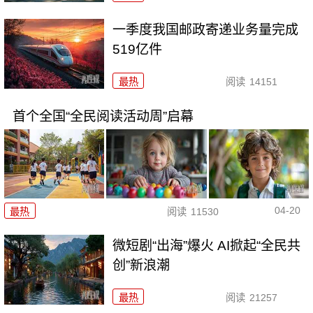
一季度我国邮政寄递业务量完成
519亿件
最热
阅读
14151
首个全国“全民阅读活动周”启幕
04-20
最热
阅读
11530
微短剧“出海”爆火 AI掀起“全民共
创”新浪潮
最热
阅读
21257