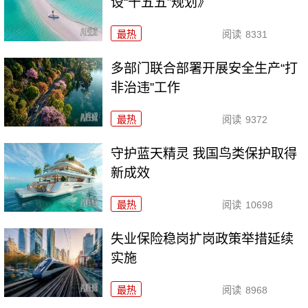
设“十五五”规划》
最热
阅读
8331
多部门联合部署开展安全生产“打
非治违”工作
最热
阅读
9372
守护蓝天精灵 我国鸟类保护取得
新成效
最热
阅读
10698
失业保险稳岗扩岗政策举措延续
实施
最热
阅读
8968