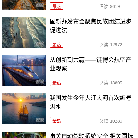
最热
阅读
9619
国新办发布会聚焦民族团结进步
促进法
最热
阅读
12972
从创新到共赢——链博会航空产
业观察
最热
阅读
13805
我国发生今年大江大河首次编号
洪水
最热
阅读
10280
事关自动驾驶系统安全 相关国标