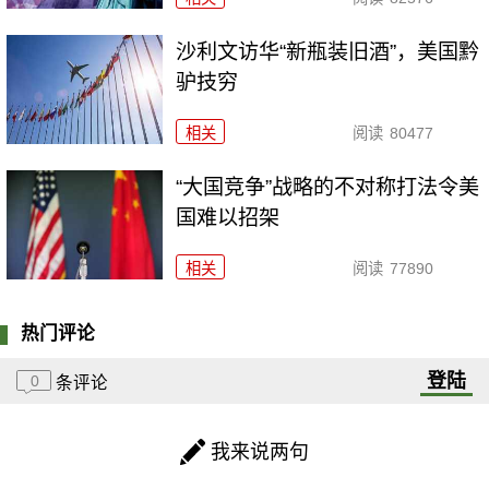
沙利文访华“新瓶装旧酒”，美国黔
驴技穷
相关
阅读
80477
“大国竞争”战略的不对称打法令美
国难以招架
相关
阅读
77890
热门评论
登陆
0
条评论
我来说两句