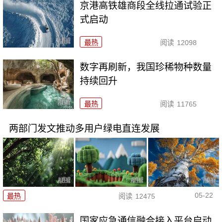
京港高铁雄商段全线拉通试验正
式启动
最热
阅读
12098
数字再刷新，我国珍稀物种数量
持续回升
最热
阅读
11765
两部门发文推动多用户绿电直连发展
05-22
最热
阅读
12475
国家应急通信融合接入平台启动