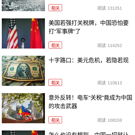
相关
阅读
131251
美国若强打关税牌，中国恐怕要
打“军事牌”了
相关
阅读
114252
十字路口：美元危机，若隐若现
相关
阅读
110613
意外反转！电车“关税”竟成为中国
的攻击武器
相关
阅读
108159