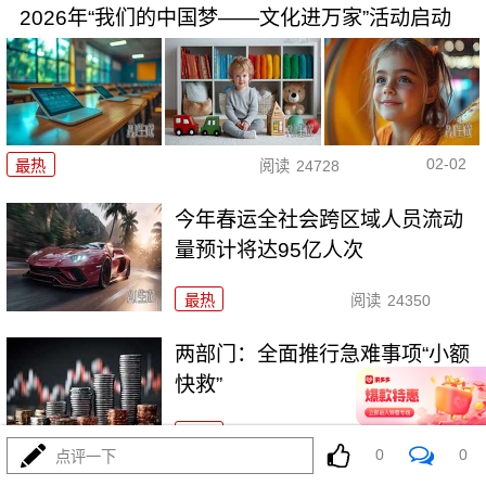
2026年“我们的中国梦——文化进万家”活动启动
02-02
最热
阅读
24728
今年春运全社会跨区域人员流动
量预计将达95亿人次
最热
阅读
24350
两部门：全面推行急难事项“小额
快救”
最热
阅读
21140
0
0
点评一下