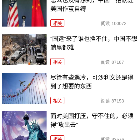
怎么也没有想到，中国一招就让
美国作茧自缚
相关
阅读
100072
“国运”来了谁也挡不住，中国不想
躺赢都难
相关
阅读
87187
尽管有些遇冷，可沙利文还是得
到了想要的东西
相关
阅读
87153
面对美国打压，守不住的，必须
得“攻出去”
相关
阅读
82576