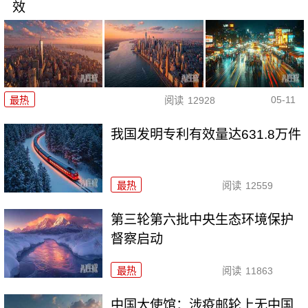
效
05-11
最热
阅读
12928
我国发明专利有效量达631.8万件
最热
阅读
12559
第三轮第六批中央生态环境保护
督察启动
最热
阅读
11863
中国大使馆：涉疫邮轮上无中国