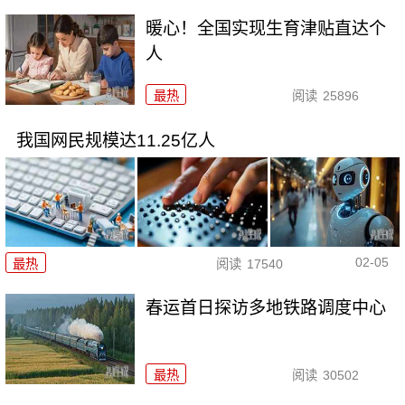
暖心！全国实现生育津贴直达个
人
最热
阅读
25896
我国网民规模达11.25亿人
02-05
最热
阅读
17540
春运首日探访多地铁路调度中心
最热
阅读
30502