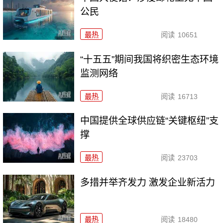
公民
最热
阅读
10651
“十五五”期间我国将织密生态环境
监测网络
最热
阅读
16713
中国提供全球供应链“关键枢纽”支
撑
最热
阅读
23703
多措并举齐发力 激发企业新活力
最热
阅读
18480