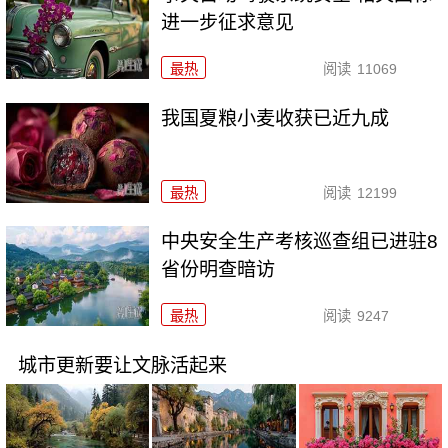
进一步征求意见
最热
阅读
11069
我国夏粮小麦收获已近九成
最热
阅读
12199
中央安全生产考核巡查组已进驻8
省份明查暗访
最热
阅读
9247
城市更新要让文脉活起来