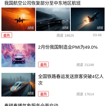
我国航空公司恢复部分至中东地区航班
03-06
最热
阅读
18625
2月份我国制造业PMI为49.0%
最热
阅读
21248
全国铁路春运发送旅客突破4亿人
次
最热
阅读
17614
春耕春播气象服务全面启动