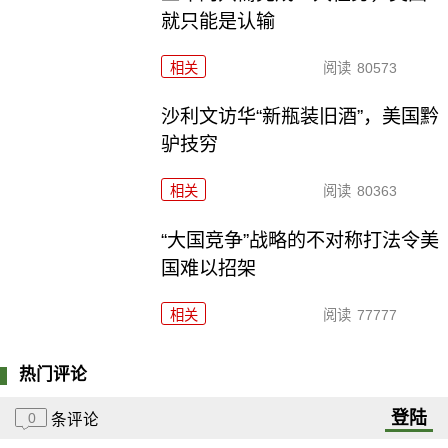
就只能是认输
相关
阅读
80573
沙利文访华“新瓶装旧酒”，美国黔
驴技穷
相关
阅读
80363
“大国竞争”战略的不对称打法令美
国难以招架
相关
阅读
77777
热门评论
登陆
0
条评论