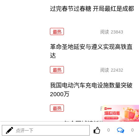
过完春节过春糖 开局最红是成都
最热
阅读
23843
革命圣地延安与遵义实现高铁直
达
最热
阅读
22432
我国电动汽车充电设施数量突破
2000万
最热
阅读
21365
2025年全国城镇新增就业1267万
0
0
点评一下
人