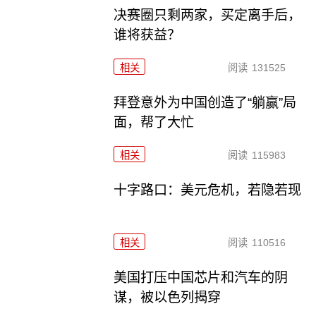
决赛圈只剩两家，买定离手后，
谁将获益？
相关
阅读
131525
拜登意外为中国创造了“躺赢”局
面，帮了大忙
相关
阅读
115983
十字路口：美元危机，若隐若现
相关
阅读
110516
美国打压中国芯片和汽车的阴
谋，被以色列揭穿