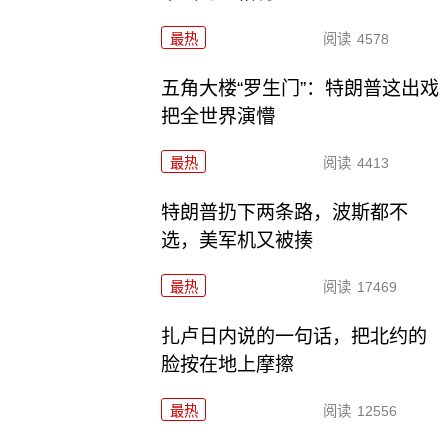
最热
阅读
4578
五角大楼“罗生门”：特朗普这出戏
把全世界演懵
最热
阅读
4413
特朗普扔下两条路，波斯都不
选，美军机又被揍
最热
阅读
17469
扎卢日内说的一句话，把北约的
脸按在地上摩擦
最热
阅读
12556