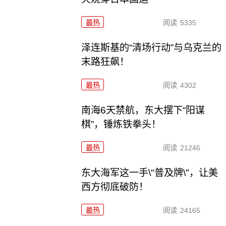
最热
阅读
5335
泽连斯基的“清场行动”与乌克兰的
末路狂飙！
最热
阅读
4302
南海6天禁航，东大摆下“阳谋
棋”，锤炼铁拳头！
最热
阅读
21246
东大海军这一手\"普及牌\"，让美
西方彻底破防！
最热
阅读
24165