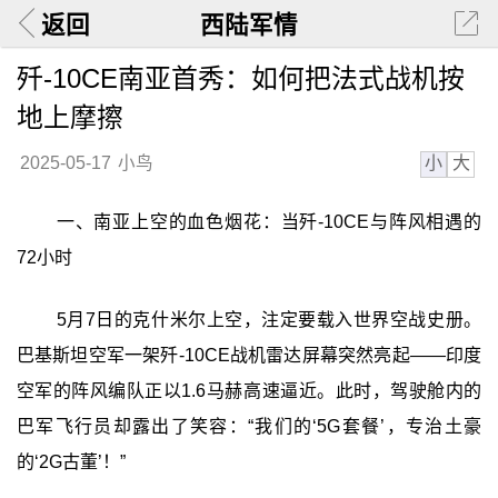
返回
西陆军情
歼-10CE南亚首秀：如何把法式战机按
地上摩擦
小
大
2025-05-17
小鸟
一、南亚上空的血色烟花：当歼-10CE与阵风相遇的
72小时
5月7日的克什米尔上空，注定要载入世界空战史册。
巴基斯坦空军一架歼-10CE战机雷达屏幕突然亮起——印度
空军的阵风编队正以1.6马赫高速逼近。此时，驾驶舱内的
巴军飞行员却露出了笑容：“我们的‘5G套餐’，专治土豪
的‘2G古董’！”