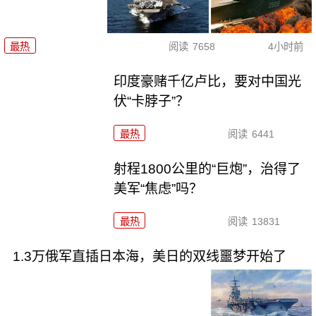
最热
阅读
7658
4小时前
印度豪赌千亿卢比，要对中国光
伏“卡脖子”？
最热
阅读
6441
射程1800公里的“巨炮”，治得了
美军“焦虑”吗？
最热
阅读
13831
1.3万俄军直插日本海，美日的双线噩梦开始了