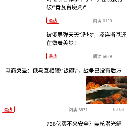
破\"青瓦台魔咒\"
最热
阅读
6120
被俄导弹天天“洗地”，泽连斯基还
在做着美梦！
最热
阅读
5629
电商哭晕：俄乌互相砸\"饭碗\"，战争已没有后方
08-06
最热
阅读
3971
766亿买不来安全？美核潜光鲜