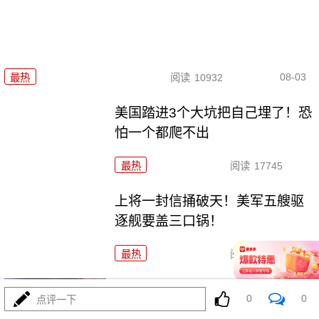
08-03
最热
阅读
10932
美国踏进3个大坑把自己埋了！恐
怕一个都爬不出
最热
阅读
17745
上将一封信捅破天！美军五艘驱
逐舰要盖三口锅！
最热
阅读
7563
特朗普要对伊朗动手？最狠的还
0
0
点评一下
没来，最骚的来了