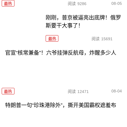
08-05
最热
阅读
9286
刚刚，普京被逼亮出底牌！俄罗
斯要干大事了！
最热
阅读
15691
官宣“核常兼备”！六爷挂弹反航母，炸醒多少人
08-04
最热
阅读
12471
特朗普一句“珍珠港除外”，撕开美国霸权遮羞布