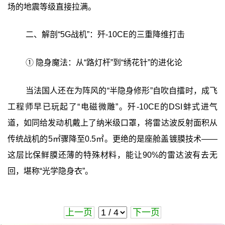
场的地震等级直接拉满。
二、解剖“5G战机”：歼-10CE的三重降维打击
① 隐身魔法：从“路灯杆”到“绣花针”的进化论
当法国人还在为阵风的“半隐身修形”自吹自擂时，成飞
工程师早已玩起了“电磁微雕”。歼-10CE的DSI蚌式进气
道，如同给发动机戴上了纳米级口罩，将雷达波反射面积从
传统战机的5㎡骤降至0.5㎡。更绝的是座舱盖镀膜技术——
这层比保鲜膜还薄的特殊材料，能让90%的雷达波有去无
回，堪称“光学隐身衣”。
上一页
下一页