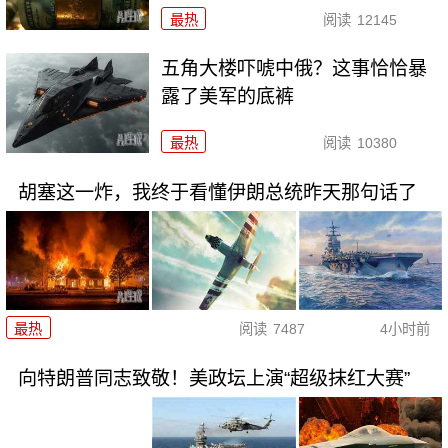
最热
阅读
12145
五角大楼吓唬中俄？这事恰恰暴
露了美军的底裤
最热
阅读
10380
胡塞这一炸，我终于看懂伊朗总统昨天那句话了
最热
阅读
7487
4小时前
向特朗普同志致敬！美政坛上演“超级抹红大赛”