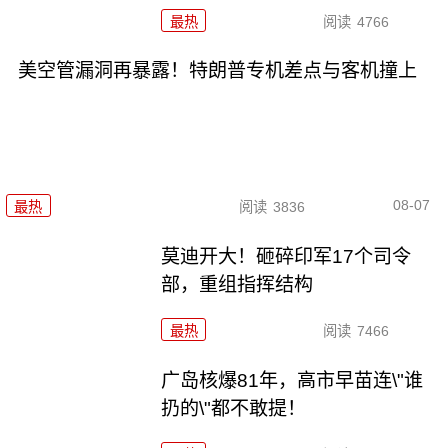
最热
阅读
4766
美空管漏洞再暴露！特朗普专机差点与客机撞上
08-07
最热
阅读
3836
莫迪开大！砸碎印军17个司令
部，重组指挥结构
最热
阅读
7466
广岛核爆81年，高市早苗连\"谁
扔的\"都不敢提！