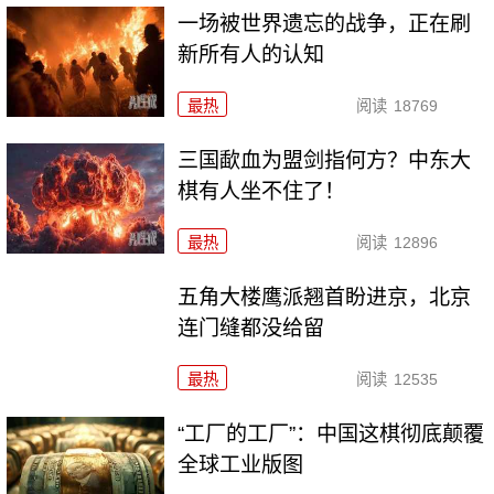
一场被世界遗忘的战争，正在刷
新所有人的认知
最热
阅读
18769
三国歃血为盟剑指何方？中东大
棋有人坐不住了！
最热
阅读
12896
五角大楼鹰派翘首盼进京，北京
连门缝都没给留
最热
阅读
12535
“工厂的工厂”：中国这棋彻底颠覆
全球工业版图