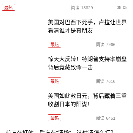
08-05
最热
阅读
13629
美国对巴西下死手，卢拉让世界
看清谁才是真朋友
最热
阅读
7966
惊天大反转！特朗普支持率崩盘
背后竟藏致命一击
最热
阅读
7616
美国如此救日元，背后藏着三重
收割日本的阳谋！
最热
阅读
6451
前方在打仗，后方在“清场”，这仗还怎么打？