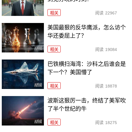
相关
阅读
22967
美国最狠的反华鹰派，怎么访个
华还委屈上了？
相关
阅读
19084
巴铁横扫海湾：沙科之后谁会是
下一个？美国懵了
相关
阅读
18878
波斯这狠厉一击，终结了美军吹
了半个世纪的牛
相关
阅读
18275