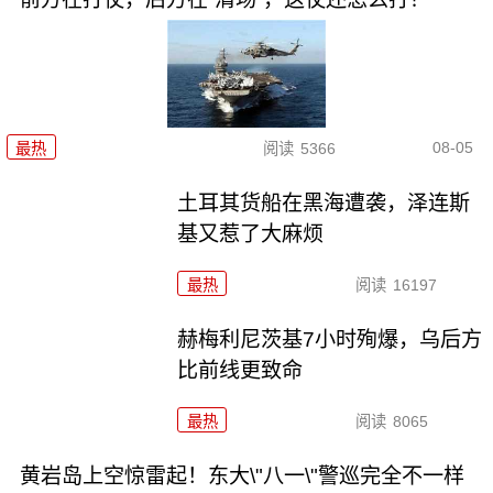
08-05
最热
阅读
5366
土耳其货船在黑海遭袭，泽连斯
基又惹了大麻烦
最热
阅读
16197
赫梅利尼茨基7小时殉爆，乌后方
比前线更致命
最热
阅读
8065
黄岩岛上空惊雷起！东大\"八一\"警巡完全不一样