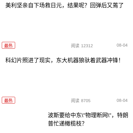
美利坚亲自下场救日元，结果呢？回弹后又蔫了
08-04
最热
阅读
12312
科幻片照进了现实，东大机器狼驮着武器冲锋！
08-04
最热
阅读
8705
波斯要给中东\"物理断网\"，特朗
普忙递橄榄枝？