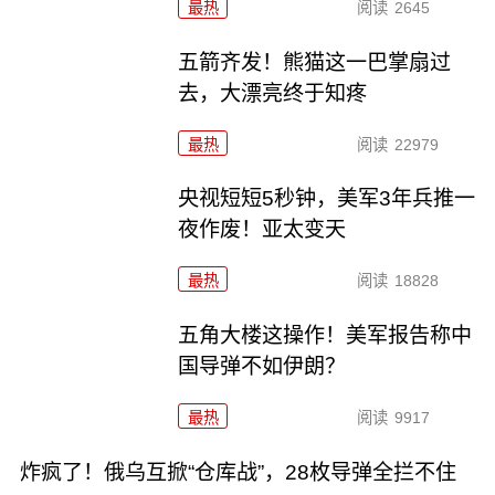
最热
阅读
2645
五箭齐发！熊猫这一巴掌扇过
去，大漂亮终于知疼
最热
阅读
22979
央视短短5秒钟，美军3年兵推一
夜作废！亚太变天
最热
阅读
18828
五角大楼这操作！美军报告称中
国导弹不如伊朗？
最热
阅读
9917
炸疯了！俄乌互掀“仓库战”，28枚导弹全拦不住