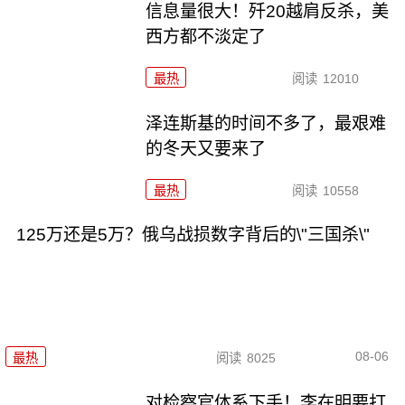
信息量很大！歼20越肩反杀，美
西方都不淡定了
最热
阅读
12010
泽连斯基的时间不多了，最艰难
的冬天又要来了
最热
阅读
10558
125万还是5万？俄乌战损数字背后的\"三国杀\"
08-06
最热
阅读
8025
对检察官体系下手！李在明要打