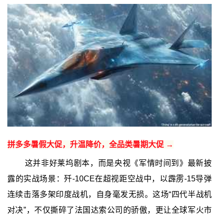
拼多多暑假大促，升温降价，全品类暑期大促 →
这并非好莱坞剧本，而是央视《军情时间到》最新披
露的实战场景：歼-10CE在超视距空战中，以霹雳-15导弹
连续击落多架印度战机，自身毫发无损。这场“四代半战机
对决”，不仅撕碎了法国达索公司的骄傲，更让全球军火市