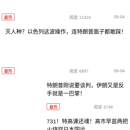
08-04
最热
阅读
11424
灭人种？以色列这波操作，连特朗普面子都敢踩！
08-04
最热
阅读
6897
特朗普刚说要谈判，伊朗又是反
手就是一巴掌！
最热
阅读
5748
731！特高课还魂！高市早苗两把
火烧穿日本国运