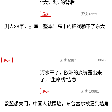
\"大计划\"的背后
最热
阅读
6323
删去28字，扩军一整本！高市的把戏骗不了东大
08-06
最热
阅读
5387
河水干了，欧洲的底裤露出来
了，“生命线”告急
最热
阅读
10881
欧盟想关门，中国人就翻墙，布鲁塞尔被逼到墙角