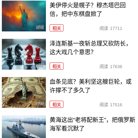
美伊停火是幌子？穆杰塔巴回
信，把中东棋盘掀了
相关
阅读
17711
泽连斯基一夜斩总理又砍防长，
这大戏几个意思？
相关
阅读
17636
血条见底？美利坚这艘巨轮，或
许撑不了多久了
相关
阅读
17516
黄海这出“老将配新王”，把俄罗斯
海军看沉默了