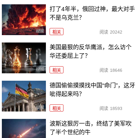
打了4年半，俄回过神，最大对手
不是乌克兰？
相关
阅读
20242
美国最狠的反华鹰派，怎么访个
华还委屈上了？
相关
阅读
18646
德国偷偷摸摸找中国“命门”，这牙
呲得起来吗？
相关
阅读
18593
波斯这狠厉一击，终结了美军吹
了半个世纪的牛