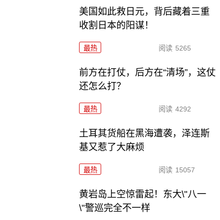
美国如此救日元，背后藏着三重
收割日本的阳谋！
最热
阅读
5265
前方在打仗，后方在“清场”，这仗
还怎么打？
最热
阅读
4292
土耳其货船在黑海遭袭，泽连斯
基又惹了大麻烦
最热
阅读
15057
黄岩岛上空惊雷起！东大\"八一
\"警巡完全不一样