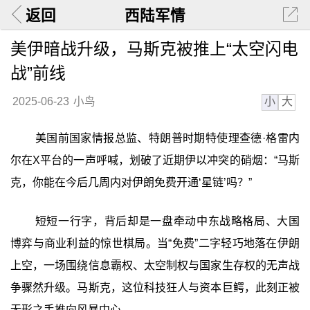
返回
西陆军情
美伊暗战升级，马斯克被推上“太空闪电
战”前线
小
大
2025-06-23
小鸟
美国前国家情报总监、特朗普时期特使理查德·格雷内
尔在X平台的一声呼喊，划破了近期伊以冲突的硝烟：“马斯
克，你能在今后几周内对伊朗免费开通‘星链’吗？”
短短一行字，背后却是一盘牵动中东战略格局、大国
博弈与商业利益的惊世棋局。当“免费”二字轻巧地落在伊朗
上空，一场围绕信息霸权、太空制权与国家生存权的无声战
争骤然升级。马斯克，这位科技狂人与资本巨鳄，此刻正被
无形之手推向风暴中心。