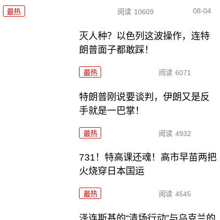
08-04
最热
阅读
10609
灭人种？以色列这波操作，连特
朗普面子都敢踩！
最热
阅读
6071
特朗普刚说要谈判，伊朗又是反
手就是一巴掌！
最热
阅读
4932
731！特高课还魂！高市早苗两把
火烧穿日本国运
最热
阅读
4545
泽连斯基的“清场行动”与乌克兰的