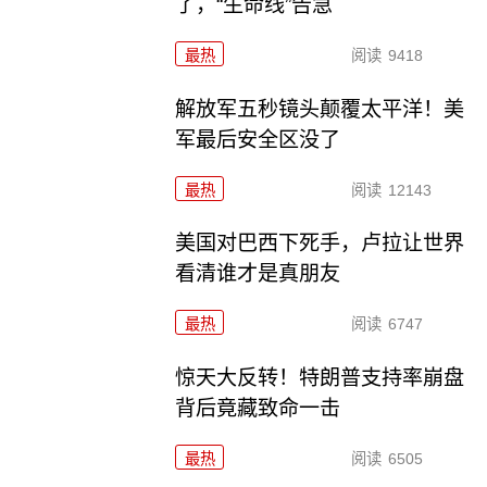
了，“生命线”告急
最热
阅读
9418
解放军五秒镜头颠覆太平洋！美
军最后安全区没了
最热
阅读
12143
美国对巴西下死手，卢拉让世界
看清谁才是真朋友
最热
阅读
6747
惊天大反转！特朗普支持率崩盘
背后竟藏致命一击
最热
阅读
6505