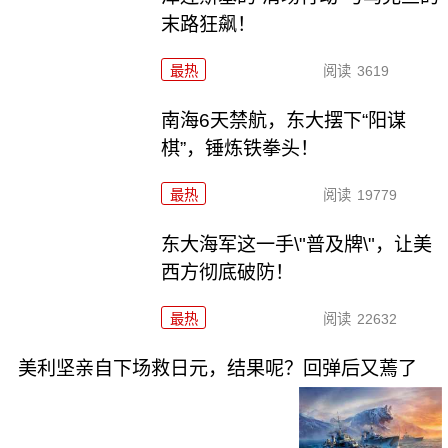
末路狂飙！
最热
阅读
3619
南海6天禁航，东大摆下“阳谋
棋”，锤炼铁拳头！
最热
阅读
19779
东大海军这一手\"普及牌\"，让美
西方彻底破防！
最热
阅读
22632
美利坚亲自下场救日元，结果呢？回弹后又蔫了