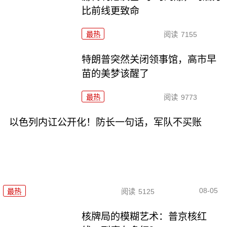
比前线更致命
最热
阅读
7155
特朗普突然关闭领事馆，高市早
苗的美梦该醒了
最热
阅读
9773
以色列内讧公开化！防长一句话，军队不买账
08-05
最热
阅读
5125
核牌局的模糊艺术：普京核红