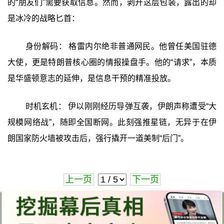
的“朋友们”需要获取信息。然而，剥开这层包装，露出的却
是冰冷的战略匕首：
身份解码： 格雷内尔绝非普通网民。他曾任美国驻德
大使，更是特朗普核心圈的情报操盘手。他的“请求”，本质
是华盛顿意志的延伸，是信息干预的精准投放。
时机玄机： 伊以刚刚经历导弹互袭，伊朗声称遭受“大
规模网络战”，随即全国断网。此刻强推星链，无异于在伊
朗国家防火墙被攻击后，强行撬开一道美制“后门”。
上一页
下一页