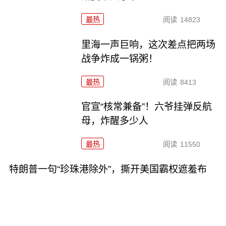
最热
阅读
14823
里海一声巨响，这次差点把两场
战争炸成一锅粥！
最热
阅读
8413
官宣“核常兼备”！六爷挂弹反航
母，炸醒多少人
最热
阅读
11550
特朗普一句“珍珠港除外”，撕开美国霸权遮羞布