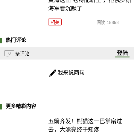
黄海这出“老将配新王”，把俄罗斯
海军看沉默了
相关
阅读
15858
热门评论
登陆
0
条评论
我来说两句
更多精彩内容
五箭齐发！熊猫这一巴掌扇过
去，大漂亮终于知疼