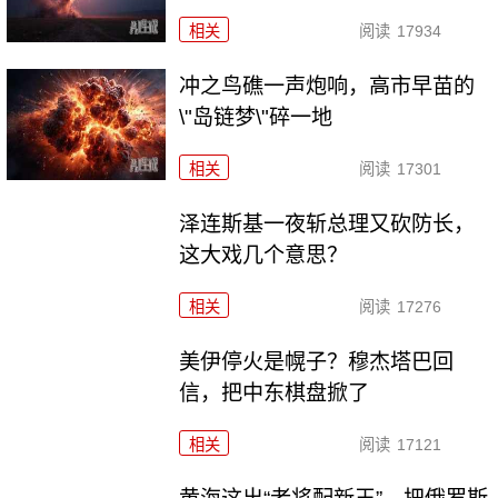
相关
阅读
17934
冲之鸟礁一声炮响，高市早苗的
\"岛链梦\"碎一地
相关
阅读
17301
泽连斯基一夜斩总理又砍防长，
这大戏几个意思？
相关
阅读
17276
美伊停火是幌子？穆杰塔巴回
信，把中东棋盘掀了
相关
阅读
17121