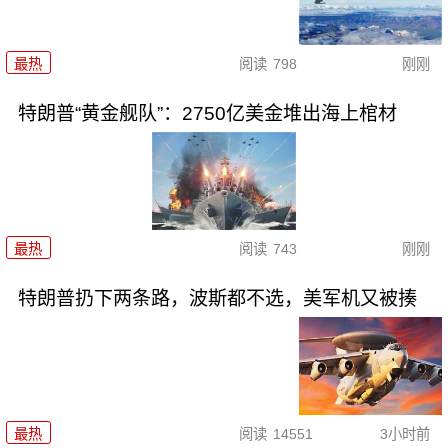
最热
阅读
798
刚刚
特朗普“黄金舰队”：2750亿美金堆出海上棺材
最热
阅读
743
刚刚
特朗普扔下两条路，波斯都不选，美军机又被揍
最热
阅读
14551
3小时前