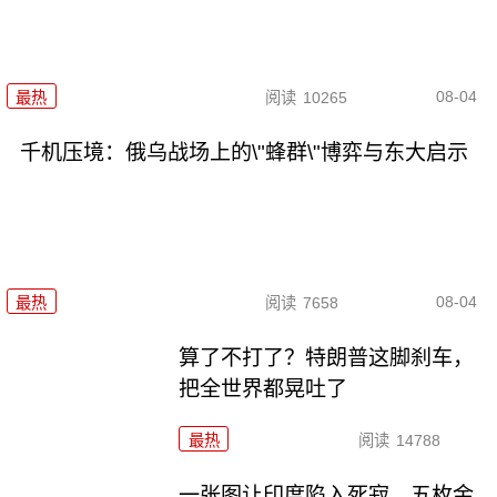
08-04
最热
阅读
10265
千机压境：俄乌战场上的\"蜂群\"博弈与东大启示
08-04
最热
阅读
7658
算了不打了？特朗普这脚刹车，
把全世界都晃吐了
最热
阅读
14788
一张图让印度陷入死寂，五枚金