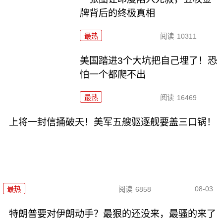
牌背后的终极真相
最热
阅读
10311
美国踏进3个大坑把自己埋了！恐
怕一个都爬不出
最热
阅读
16469
上将一封信捅破天！美军五艘驱逐舰要盖三口锅！
08-03
最热
阅读
6858
特朗普要对伊朗动手？最狠的还没来，最骚的来了