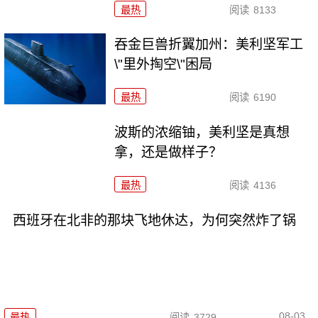
最热
阅读
8133
吞金巨兽折翼加州：美利坚军工
\"里外掏空\"困局
最热
阅读
6190
波斯的浓缩铀，美利坚是真想
拿，还是做样子？
最热
阅读
4136
西班牙在北非的那块飞地休达，为何突然炸了锅
08-03
最热
阅读
3729