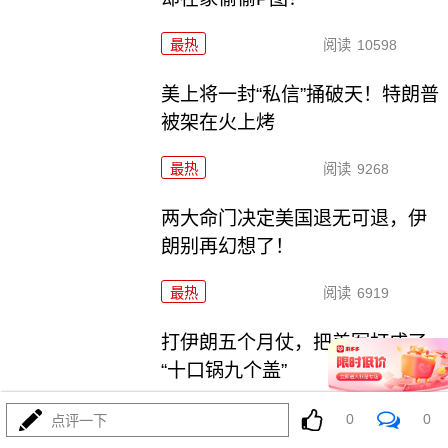
最热
阅读
10598
美上将一封“私信”捅破天！特朗普
被架在火上烤
最热
阅读
9268
两大命门决定美国退无可退，伊
朗别再幻想了！
最热
阅读
6919
打伊朗五个月仗，把美军打成了
“十口锅九个盖”
最热
阅读
5367
0
0
点评一下