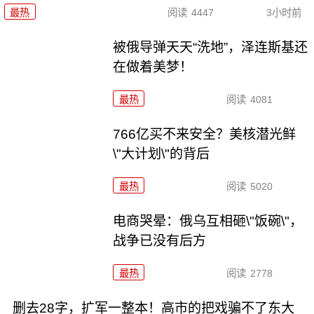
最热
阅读
4447
3小时前
被俄导弹天天“洗地”，泽连斯基还
在做着美梦！
最热
阅读
4081
766亿买不来安全？美核潜光鲜
\"大计划\"的背后
最热
阅读
5020
电商哭晕：俄乌互相砸\"饭碗\"，
战争已没有后方
最热
阅读
2778
删去28字，扩军一整本！高市的把戏骗不了东大