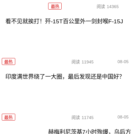
最热
阅读
14365
看不见就挨打！歼-15T百公里外一剑封喉F-15J
08-05
最热
阅读
11945
印度满世界绕了一大圈，最后发现还是中国好？
08-05
最热
阅读
11745
赫梅利尼茨基7小时殉爆，乌后方