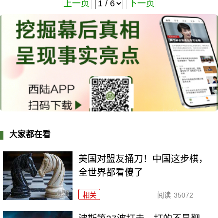
上一页
下一页
大家都在看
美国对盟友捅刀！中国这步棋，
全世界都看傻了
相关
阅读
35072