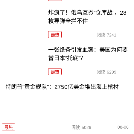
炸疯了！俄乌互掀“仓库战”，28
枚导弹全拦不住
最热
阅读
7241
一张纸条引发血案：美国为何要
替日本“托底”？
最热
阅读
6299
特朗普“黄金舰队”：2750亿美金堆出海上棺材
08-06
最热
阅读
5026