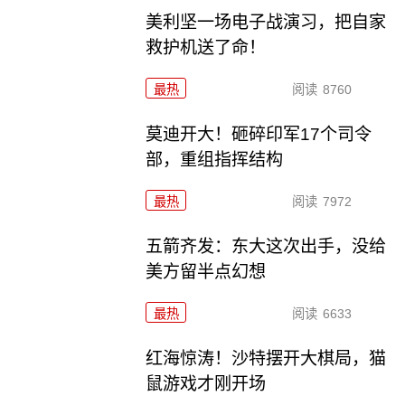
美利坚一场电子战演习，把自家
救护机送了命！
最热
阅读
8760
莫迪开大！砸碎印军17个司令
部，重组指挥结构
最热
阅读
7972
五箭齐发：东大这次出手，没给
美方留半点幻想
最热
阅读
6633
红海惊涛！沙特摆开大棋局，猫
鼠游戏才刚开场