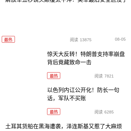
08-05
最热
阅读
13875
惊天大反转！特朗普支持率崩盘
背后竟藏致命一击
最热
阅读
7821
以色列内讧公开化！防长一句
话，军队不买账
最热
阅读
6285
土耳其货船在黑海遭袭，泽连斯基又惹了大麻烦