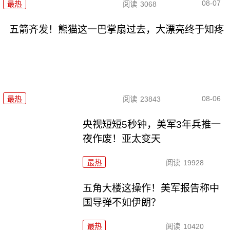
08-07
最热
阅读
3068
五箭齐发！熊猫这一巴掌扇过去，大漂亮终于知疼
08-06
最热
阅读
23843
央视短短5秒钟，美军3年兵推一
夜作废！亚太变天
最热
阅读
19928
五角大楼这操作！美军报告称中
国导弹不如伊朗？
最热
阅读
10420