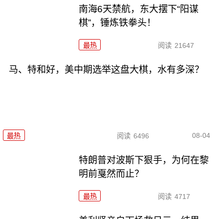
南海6天禁航，东大摆下“阳谋
棋”，锤炼铁拳头！
最热
阅读
21647
马、特和好，美中期选举这盘大棋，水有多深？
08-04
最热
阅读
6496
特朗普对波斯下狠手，为何在黎
明前戛然而止？
最热
阅读
4717