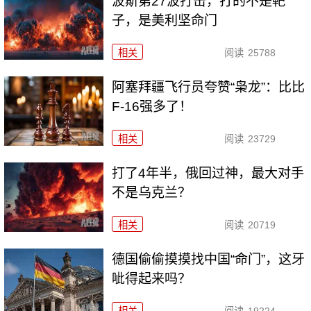
波斯第27波打击，打的不是靶
子，是美利坚命门
相关
阅读
25788
阿塞拜疆飞行员夸赞“枭龙”：比比
F-16强多了！
相关
阅读
23729
打了4年半，俄回过神，最大对手
不是乌克兰？
相关
阅读
20719
德国偷偷摸摸找中国“命门”，这牙
呲得起来吗？