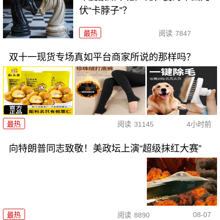
伏“卡脖子”？
最热
阅读
7847
双十一现货专场真如平台商家所说的那样吗？
最热
阅读
31145
4小时前
向特朗普同志致敬！美政坛上演“超级抹红大赛”
08-07
最热
阅读
8890