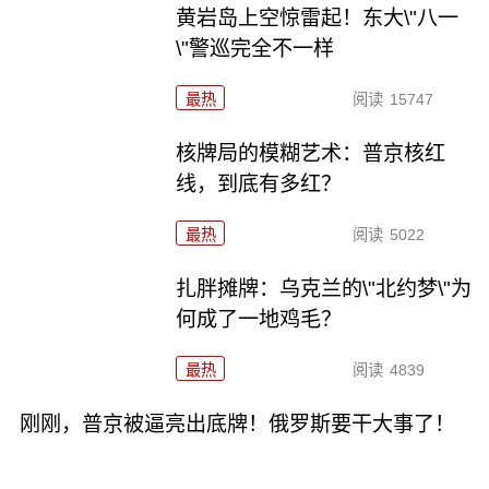
黄岩岛上空惊雷起！东大\"八一
\"警巡完全不一样
最热
阅读
15747
核牌局的模糊艺术：普京核红
线，到底有多红？
最热
阅读
5022
扎胖摊牌：乌克兰的\"北约梦\"为
何成了一地鸡毛？
最热
阅读
4839
刚刚，普京被逼亮出底牌！俄罗斯要干大事了！