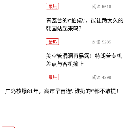
最热
阅读
5616
青瓦台的\"拍桌\"，能让跪太久的
韩国站起来吗？
最热
阅读
5285
美空管漏洞再暴露！特朗普专机
差点与客机撞上
最热
阅读
4299
广岛核爆81年，高市早苗连\"谁扔的\"都不敢提！