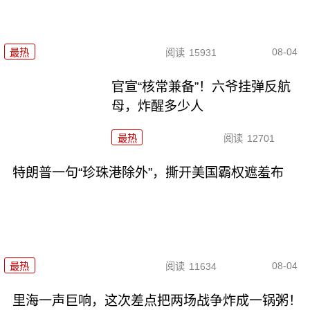
08-04
最热
阅读
15931
官宣“核常兼备”！六爷挂弹反航
母，炸醒多少人
最热
阅读
12701
特朗普一句“珍珠港除外”，撕开美国霸权遮羞布
08-04
最热
阅读
11634
里海一声巨响，这次差点把两场战争炸成一锅粥！