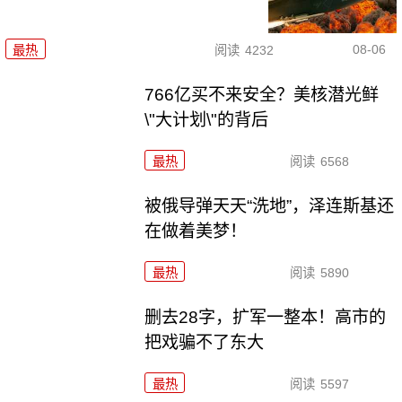
08-06
最热
阅读
4232
766亿买不来安全？美核潜光鲜
\"大计划\"的背后
最热
阅读
6568
被俄导弹天天“洗地”，泽连斯基还
在做着美梦！
最热
阅读
5890
删去28字，扩军一整本！高市的
把戏骗不了东大
最热
阅读
5597