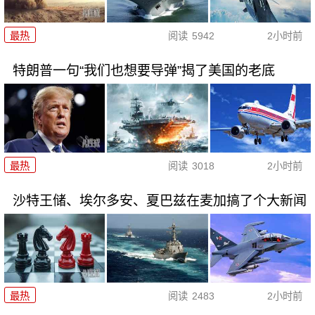
最热
阅读
5942
2小时前
特朗普一句“我们也想要导弹”揭了美国的老底
最热
阅读
3018
2小时前
沙特王储、埃尔多安、夏巴兹在麦加搞了个大新闻
最热
阅读
2483
2小时前