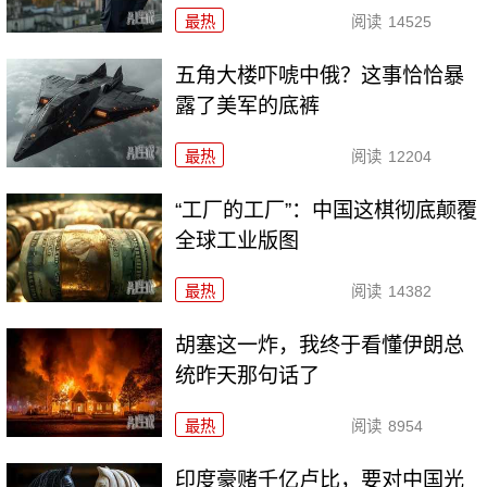
最热
阅读
14525
五角大楼吓唬中俄？这事恰恰暴
露了美军的底裤
最热
阅读
12204
“工厂的工厂”：中国这棋彻底颠覆
全球工业版图
最热
阅读
14382
胡塞这一炸，我终于看懂伊朗总
统昨天那句话了
最热
阅读
8954
印度豪赌千亿卢比，要对中国光