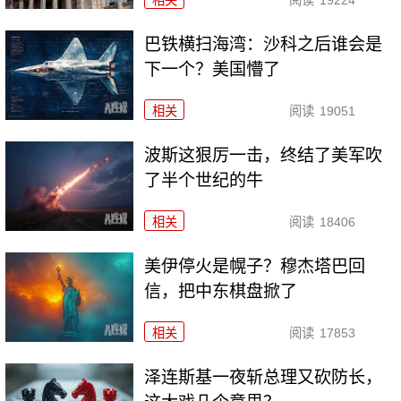
相关
阅读
19224
巴铁横扫海湾：沙科之后谁会是
下一个？美国懵了
相关
阅读
19051
波斯这狠厉一击，终结了美军吹
了半个世纪的牛
相关
阅读
18406
美伊停火是幌子？穆杰塔巴回
信，把中东棋盘掀了
相关
阅读
17853
泽连斯基一夜斩总理又砍防长，