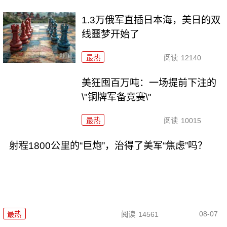
1.3万俄军直插日本海，美日的双
线噩梦开始了
最热
阅读
12140
美狂囤百万吨：一场提前下注的
\"铜牌军备竞赛\"
最热
阅读
10015
射程1800公里的“巨炮”，治得了美军“焦虑”吗？
08-07
最热
阅读
14561