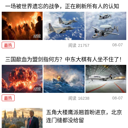
一场被世界遗忘的战争，正在刷新所有人的认知
08-07
最热
阅读
21757
三国歃血为盟剑指何方？中东大棋有人坐不住了！
08-07
最热
阅读
16238
五角大楼鹰派翘首盼进京，北京
连门缝都没给留