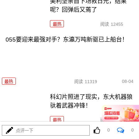
美利坚亲自下场救日元，结果
呢？回弹后又蔫了
最热
阅读
12455
055要迎来最强对手？东瀛万吨新驱已上船台！
08-04
最热
阅读
11319
科幻片照进了现实，东大机器狼
驮着武器冲锋！
最热
阅读
8852
0
0
点评一下
千机压境：俄乌战场上的\"蜂群