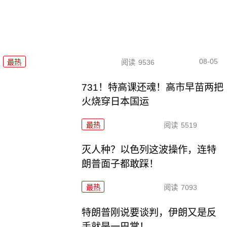
08-05
最热
阅读
9536
731！特高课还魂！高市早苗两把
火烧穿日本国运
最热
阅读
5519
灭人种？以色列这波操作，连特
朗普面子都敢踩！
最热
阅读
7093
特朗普刚说要谈判，伊朗又是反
手就是一巴掌！