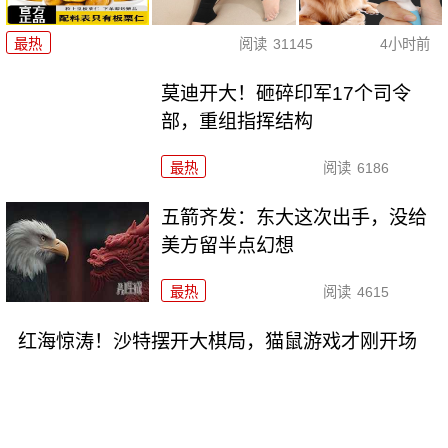
最热
阅读
31145
4小时前
莫迪开大！砸碎印军17个司令
部，重组指挥结构
最热
阅读
6186
五箭齐发：东大这次出手，没给
美方留半点幻想
最热
阅读
4615
红海惊涛！沙特摆开大棋局，猫鼠游戏才刚开场