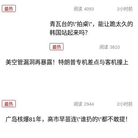
最热
阅读
4093
2小时前
青瓦台的\"拍桌\"，能让跪太久的
韩国站起来吗？
最热
阅读
3810
美空管漏洞再暴露！特朗普专机差点与客机撞上
最热
阅读
2944
2小时前
广岛核爆81年，高市早苗连\"谁扔的\"都不敢提！