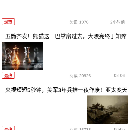
最热
阅读
1976
2小时前
五箭齐发！熊猫这一巴掌扇过去，大漂亮终于知疼
08-06
最热
阅读
20926
央视短短5秒钟，美军3年兵推一夜作废！亚太变天
08-06
最热
阅读
16773