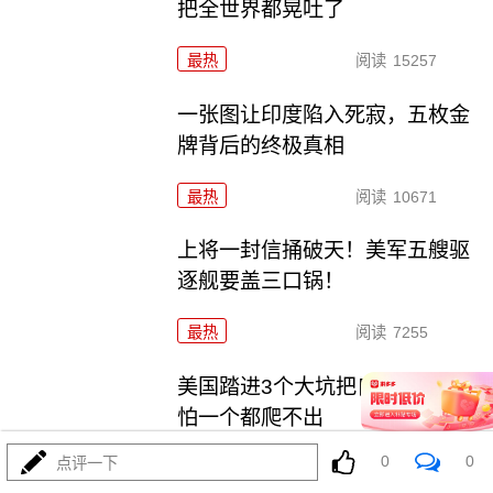
把全世界都晃吐了
最热
阅读
15257
一张图让印度陷入死寂，五枚金
牌背后的终极真相
最热
阅读
10671
上将一封信捅破天！美军五艘驱
逐舰要盖三口锅！
最热
阅读
7255
美国踏进3个大坑把自己埋了！恐
怕一个都爬不出
0
0
点评一下
最热
阅读
17086