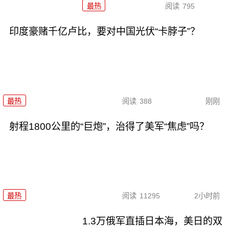
最热
阅读
795
印度豪赌千亿卢比，要对中国光伏“卡脖子”？
最热
阅读
388
刚刚
射程1800公里的“巨炮”，治得了美军“焦虑”吗？
最热
阅读
11295
2小时前
1.3万俄军直插日本海，美日的双