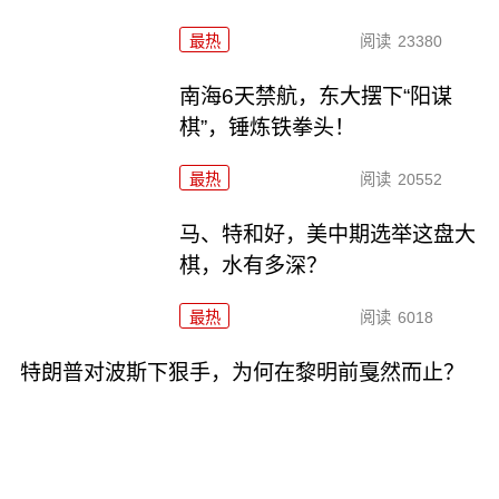
最热
阅读
23380
南海6天禁航，东大摆下“阳谋
棋”，锤炼铁拳头！
最热
阅读
20552
马、特和好，美中期选举这盘大
棋，水有多深？
最热
阅读
6018
特朗普对波斯下狠手，为何在黎明前戛然而止？