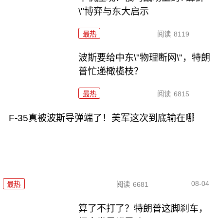
\"博弈与东大启示
最热
阅读
8119
波斯要给中东\"物理断网\"，特朗
普忙递橄榄枝？
最热
阅读
6815
F-35真被波斯导弹端了！美军这次到底输在哪
08-04
最热
阅读
6681
算了不打了？特朗普这脚刹车，