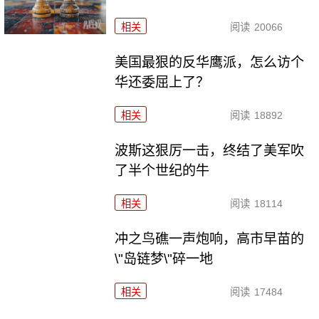
相关
阅读
20066
美国最狠的反华鹰派，怎么访个
华还委屈上了？
相关
阅读
18892
波斯这狠厉一击，终结了美军吹
了半个世纪的牛
相关
阅读
18114
冲之鸟礁一声炮响，高市早苗的
\"岛链梦\"碎一地
相关
阅读
17484