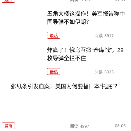
五角大楼这操作！美军报告称中
国导弹不如伊朗？
最热
阅读
8917
炸疯了！俄乌互掀“仓库战”，28
枚导弹全拦不住
最热
阅读
6033
一张纸条引发血案：美国为何要替日本“托底”？
08-06
最热
阅读
4997