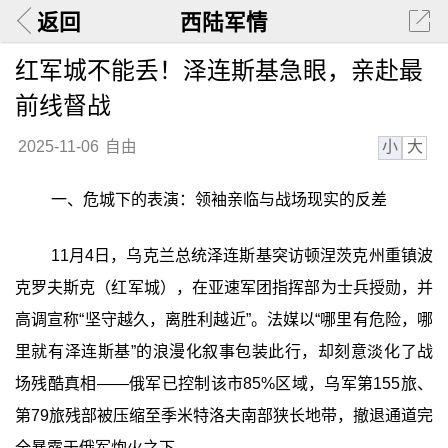
返回
西陆军情
红军城不能丢！泽连斯基急眼，亲赴最
前线督战
小
大
2025-11-06
自由
一、危城下的表演：领袖亲临与战场现实的反差
11月4日，乌克兰总统泽连斯基突访顿涅茨克州重镇波
克罗夫斯克（红军城），在亚速军团指挥部为士兵授勋，并
高调宣称“坚守越久，离胜利越近”。法媒以“哪里有危险，哪
里就有泽连斯基”的浪漫化叙事包装此行，却刻意淡化了战
场残酷真相——俄军已控制该市85%区域，乌军第155旅、
第79旅残部被压缩至季米特洛夫南部狭长地带，撤退通道完
全暴露于俄军炮火之下。