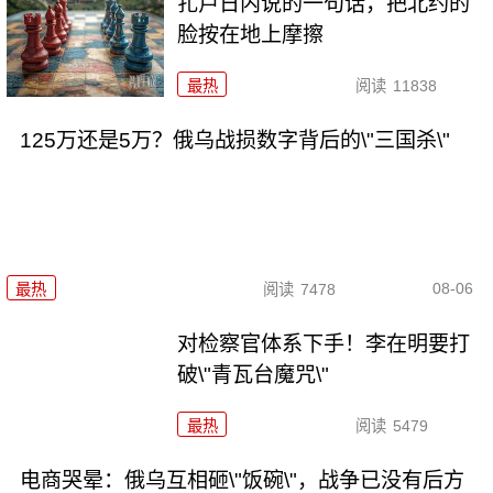
扎卢日内说的一句话，把北约的
脸按在地上摩擦
最热
阅读
11838
125万还是5万？俄乌战损数字背后的\"三国杀\"
08-06
最热
阅读
7478
对检察官体系下手！李在明要打
破\"青瓦台魔咒\"
最热
阅读
5479
电商哭晕：俄乌互相砸\"饭碗\"，战争已没有后方