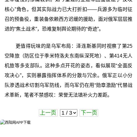
核心”角色，但其实际战力已大打折扣——兵源多为临时征
召的预备役，重装备依赖西方迟缓的援助，面对俄军层层推
进的“焦土战术”，恐难复制舆论期待的“奇迹”。
更值得玩味的是乌军布局：泽连斯基同时视察了第25
空降旅（防区位于季米特洛夫东南纵深死地）、第414无人
机旅等多支部队。这种多点开花的姿态，看似展现“全面反
攻决心”，实则暴露指挥体系的分散与冗余。俄军正以小分
队渗透战术切割乌军防线，而乌军仍在用“勋章激励”代替战
术革新，笔者不禁感叹：荣誉无法填补火力差距。
上一页
下一页