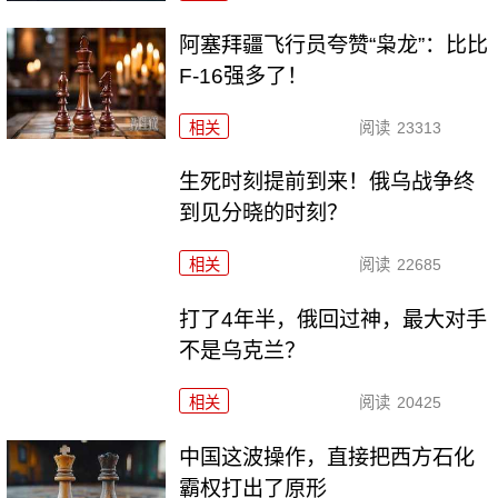
阿塞拜疆飞行员夸赞“枭龙”：比比
F-16强多了！
相关
阅读
23313
生死时刻提前到来！俄乌战争终
到见分晓的时刻？
相关
阅读
22685
打了4年半，俄回过神，最大对手
不是乌克兰？
相关
阅读
20425
中国这波操作，直接把西方石化
霸权打出了原形