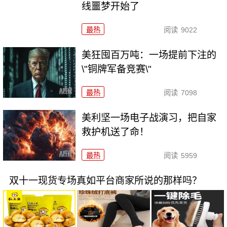
线噩梦开始了
最热
阅读
9022
美狂囤百万吨：一场提前下注的
\"铜牌军备竞赛\"
最热
阅读
7098
美利坚一场电子战演习，把自家
救护机送了命！
最热
阅读
5959
双十一现货专场真如平台商家所说的那样吗？