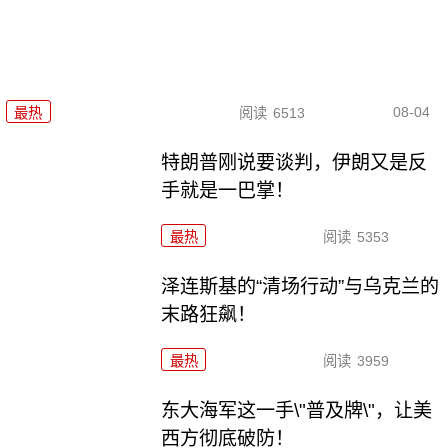
08-04
最热
阅读
6513
特朗普刚说要谈判，伊朗又是反
手就是一巴掌！
最热
阅读
5353
泽连斯基的“清场行动”与乌克兰的
末路狂飙！
最热
阅读
3959
东大海军这一手\"普及牌\"，让美
西方彻底破防！