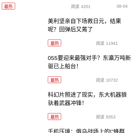
08-04
最热
阅读
4201
美利坚亲自下场救日元，结果
呢？回弹后又蔫了
最热
阅读
11941
055要迎来最强对手？东瀛万吨新
驱已上船台！
最热
阅读
10732
科幻片照进了现实，东大机器狼
驮着武器冲锋！
最热
阅读
8353
千机压境：俄乌战场上的\"蜂群