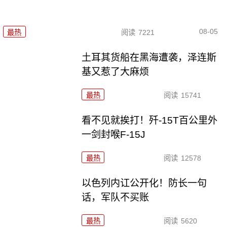
08-05
最热
阅读
7221
土耳其货船在黑海遭袭，泽连斯
基又惹了大麻烦
最热
阅读
15741
看不见就挨打！歼-15T百公里外
一剑封喉F-15J
最热
阅读
12578
以色列内讧公开化！防长一句
话，军队不买账
最热
阅读
5620