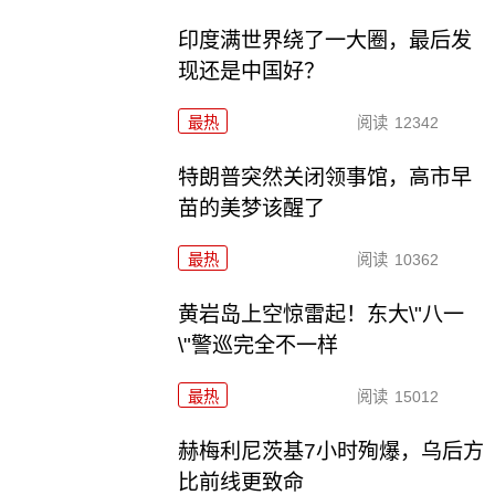
印度满世界绕了一大圈，最后发
现还是中国好？
最热
阅读
12342
特朗普突然关闭领事馆，高市早
苗的美梦该醒了
最热
阅读
10362
黄岩岛上空惊雷起！东大\"八一
\"警巡完全不一样
最热
阅读
15012
赫梅利尼茨基7小时殉爆，乌后方
比前线更致命