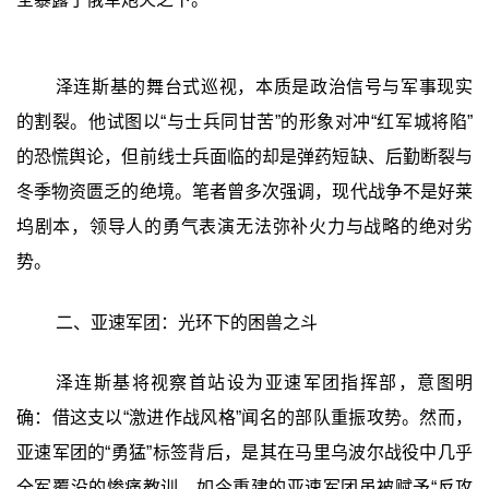
泽连斯基的舞台式巡视，本质是政治信号与军事现实
的割裂。他试图以“与士兵同甘苦”的形象对冲“红军城将陷”
的恐慌舆论，但前线士兵面临的却是弹药短缺、后勤断裂与
冬季物资匮乏的绝境。笔者曾多次强调，现代战争不是好莱
坞剧本，领导人的勇气表演无法弥补火力与战略的绝对劣
势。
二、亚速军团：光环下的困兽之斗
泽连斯基将视察首站设为亚速军团指挥部，意图明
确：借这支以“激进作战风格”闻名的部队重振攻势。然而，
亚速军团的“勇猛”标签背后，是其在马里乌波尔战役中几乎
全军覆没的惨痛教训。如今重建的亚速军团虽被赋予“反攻