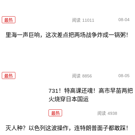
08-04
最热
阅读
11011
里海一声巨响，这次差点把两场战争炸成一锅粥！
08-05
最热
阅读
8856
731！特高课还魂！高市早苗两把
火烧穿日本国运
最热
阅读
4938
灭人种？以色列这波操作，连特朗普面子都敢踩！