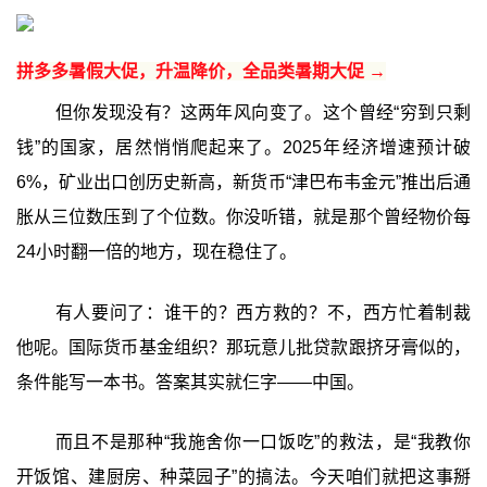
拼多多暑假大促，升温降价，全品类暑期大促 →
但你发现没有？这两年风向变了。这个曾经“穷到只剩
钱”的国家，居然悄悄爬起来了。2025年经济增速预计破
6%，矿业出口创历史新高，新货币“津巴布韦金元”推出后通
胀从三位数压到了个位数。你没听错，就是那个曾经物价每
24小时翻一倍的地方，现在稳住了。
有人要问了：谁干的？西方救的？不，西方忙着制裁
他呢。国际货币基金组织？那玩意儿批贷款跟挤牙膏似的，
条件能写一本书。答案其实就仨字——中国。
而且不是那种“我施舍你一口饭吃”的救法，是“我教你
开饭馆、建厨房、种菜园子”的搞法。今天咱们就把这事掰