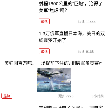
射程1800公里的“巨炮”，治得了
美军“焦虑”吗？
最热
阅读
11444
1.3万俄军直插日本海，美日的双
线噩梦开始了
最热
阅读
9168
美狂囤百万吨：一场提前下注的\"铜牌军备竞赛\"
最热
阅读
7226
3小时前