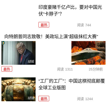
印度豪赌千亿卢比，要对中国光
伏“卡脖子”？
最热
阅读
744
向特朗普同志致敬！美政坛上演“超级抹红大赛”
最热
阅读
1311
25分钟前
“工厂的工厂”：中国这棋彻底颠覆
全球工业版图
最热
阅读
1244