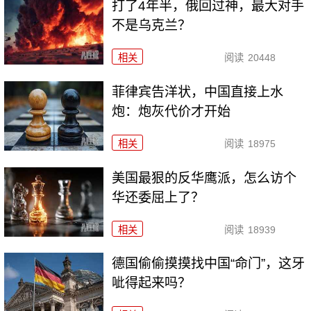
打了4年半，俄回过神，最大对手
不是乌克兰？
相关
阅读
20448
菲律宾告洋状，中国直接上水
炮：炮灰代价才开始
相关
阅读
18975
美国最狠的反华鹰派，怎么访个
华还委屈上了？
相关
阅读
18939
德国偷偷摸摸找中国“命门”，这牙
呲得起来吗？