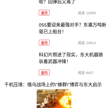
呢？回弹后又蔫了
最热
阅读
12009
055要迎来最强对手？东瀛万吨新
驱已上船台！
最热
阅读
10814
科幻片照进了现实，东大机器狼
驮着武器冲锋！
最热
阅读
8427
千机压境：俄乌战场上的\"蜂群\"博弈与东大启示