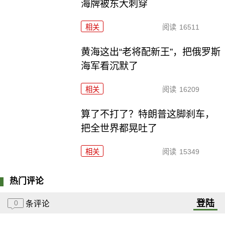
海牌被东大刺穿
相关
阅读
16511
黄海这出“老将配新王”，把俄罗斯
海军看沉默了
相关
阅读
16209
算了不打了？特朗普这脚刹车，
把全世界都晃吐了
相关
阅读
15349
热门评论
登陆
0
条评论