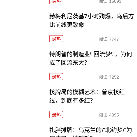
最热
阅读
15093
赫梅利尼茨基7小时殉爆，乌后方
比前线更致命
最热
阅读
7747
特朗普的制造业\"回流梦\"，为何
成了回流东大？
最热
阅读
7252
核牌局的模糊艺术：普京核红
线，到底有多红？
最热
阅读
4395
扎胖摊牌：乌克兰的\"北约梦\"为