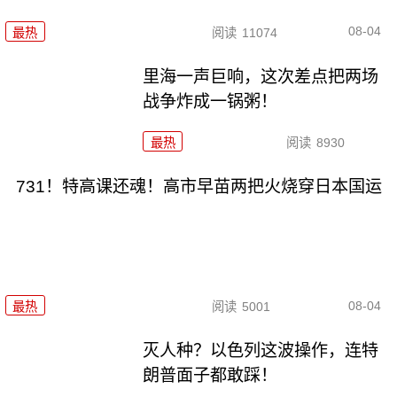
08-04
最热
阅读
11074
里海一声巨响，这次差点把两场
战争炸成一锅粥！
最热
阅读
8930
731！特高课还魂！高市早苗两把火烧穿日本国运
08-04
最热
阅读
5001
灭人种？以色列这波操作，连特
朗普面子都敢踩！