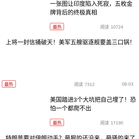
一张图让印度陷入死寂，五枚金
牌背后的终极真相
最热
阅读
10724
上将一封信捅破天！美军五艘驱逐舰要盖三口锅！
08-03
最热
阅读
7312
美国踏进3个大坑把自己埋了！恐
怕一个都爬不出
最热
阅读
17190
特朗普要对伊朗动手？最狠的还没来，最骚的来了