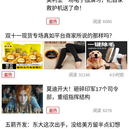
美利坚一场电子战演习，把自家
救护机送了命！
最热
阅读
6085
双十一现货专场真如平台商家所说的那样吗？
最热
阅读
31145
4小时前
莫迪开大！砸碎印军17个司令
部，重组指挥结构
最热
阅读
6276
五箭齐发：东大这次出手，没给美方留半点幻想