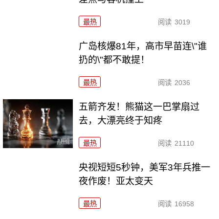
最热
阅读
3019
广岛核爆81年，高市早苗连\"谁
扔的\"都不敢提！
最热
阅读
2036
五箭齐发！熊猫这一巴掌扇过
去，大漂亮终于知疼
最热
阅读
21110
央视短短5秒钟，美军3年兵推一
夜作废！亚太变天
最热
阅读
16958