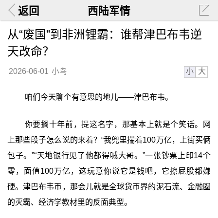
返回
西陆军情
从“废国”到非洲锂霸：谁帮津巴布韦逆
天改命？
小
大
2026-06-01
小鸟
咱们今天聊个有意思的地儿——津巴布韦。
你要搁十年前，提这名字，那基本上就是个笑话。网
上那些段子怎么说的来着？“我兜里揣着100万亿，上街买俩
包子。”“天地银行见了他都得喊大哥。”一张钞票上印14个
零，面值100万亿，这玩意你说它是钱吧，它擦屁股都嫌
硬。津巴布韦币，那会儿就是全球货币界的泥石流、金融圈
的灭霸、经济学教材里的反面典型。