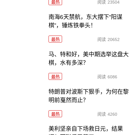
最热
阅读
23504
南海6天禁航，东大摆下“阳谋
棋”，锤炼铁拳头！
最热
阅读
20652
马、特和好，美中期选举这盘大
棋，水有多深？
最热
阅读
6086
特朗普对波斯下狠手，为何在黎
明前戛然而止？
最热
阅读
4260
美利坚亲自下场救日元，结果