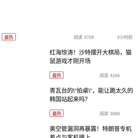
最热
阅读
4708
3小时前
红海惊涛！沙特摆开大棋局，猫
鼠游戏才刚开场
最热
阅读
4166
青瓦台的\"拍桌\"，能让跪太久的
韩国站起来吗？
最热
阅读
3888
美空管漏洞再暴露！特朗普专机
差点与客机撞上