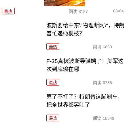
08-04
最热
阅读
8187
波斯要给中东\"物理断网\"，特朗
普忙递橄榄枝？
最热
阅读
6869
F-35真被波斯导弹端了！美军这
次到底输在哪
最热
阅读
6735
算了不打了？特朗普这脚刹车，
把全世界都晃吐了
最热
阅读
15349