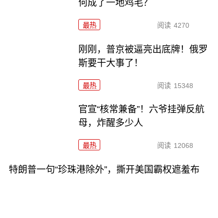
何成了一地鸡毛？
最热
阅读
4270
刚刚，普京被逼亮出底牌！俄罗
斯要干大事了！
最热
阅读
15348
官宣“核常兼备”！六爷挂弹反航
母，炸醒多少人
最热
阅读
12068
特朗普一句“珍珠港除外”，撕开美国霸权遮羞布