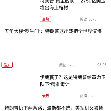
特朗普“黄金舰队”：2750亿美金
堆出海上棺材
最热
阅读
3878
五角大楼“罗生门”：特朗普这出戏把全世界演懵
08-06
最热
阅读
3786
伊朗赢了？这是特朗普给革命卫
队下“精准毒计”
最热
阅读
5282
特朗普扔下两条路，波斯都不选，美军机又被揍