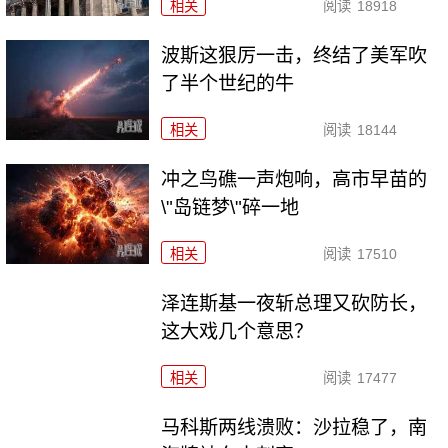
相关
阅读
18918
波斯这狠厉一击，终结了美军吹
了半个世纪的牛
相关
阅读
18144
冲之鸟礁一声炮响，高市早苗的
\"岛链梦\"碎一地
相关
阅读
17510
泽连斯基一夜斩总理又砍防长，
这大戏几个意思？
相关
阅读
17477
马科斯两线溃败：沙拉稳了，南