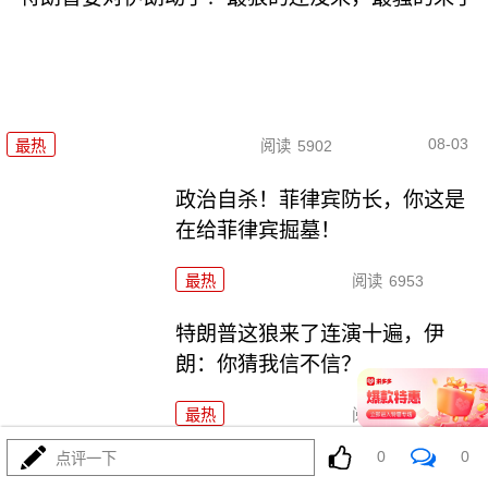
08-03
最热
阅读
5902
政治自杀！菲律宾防长，你这是
在给菲律宾掘墓！
最热
阅读
6953
特朗普这狼来了连演十遍，伊
朗：你猜我信不信？
最热
阅读
5123
0
0
点评一下
高市早苗又作妖！特高课卷土重来，日本三重困境