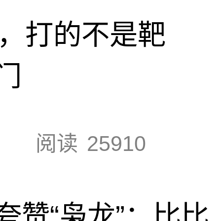
击，打的不是靶
门
阅读
25910
夸赞“枭龙”：比比