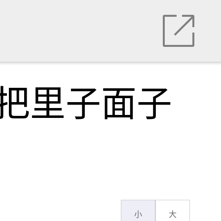
宾把里子面子
小
大