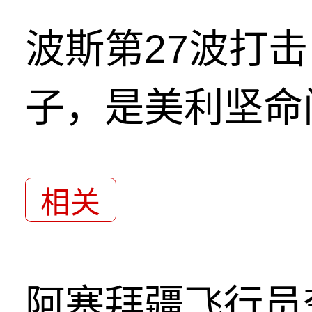
波斯第27波打
子，是美利坚命
相关
阿塞拜疆飞行员