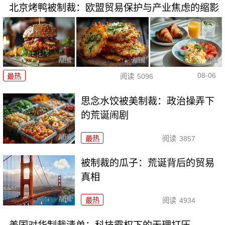
北京烤鸭被制裁：欧盟贸易保护与产业焦虑的缩影
08-06
最热
阅读
5096
思念水饺被美制裁：政治操弄下
的荒诞闹剧
最热
阅读
3857
被制裁的瓜子：荒诞背后的贸易
真相
最热
阅读
4934