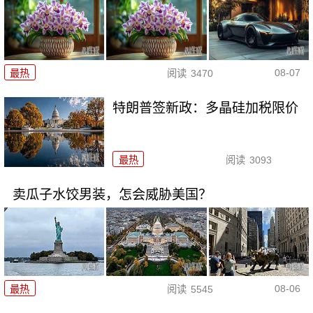
08-07
最热
阅读
3470
特朗普签新政：多晶硅加税限价
最热
阅读
3093
卖瓜子水饺男装，怎会威胁美国？
08-06
最热
阅读
5545