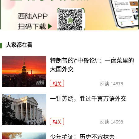
大家都在看
特朗普的\"中餐论\"：一盘菜里的
大国外交
相关
阅读
14878
一针苏绣，胜过千言万语外交
相关
阅读
14598
少年护证：历史不容抹去