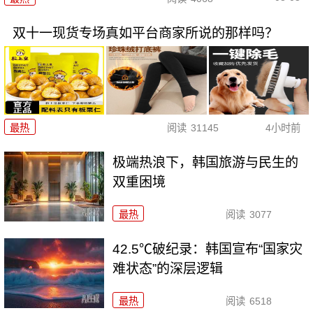
双十一现货专场真如平台商家所说的那样吗？
最热
阅读
31145
4小时前
极端热浪下，韩国旅游与民生的
双重困境
最热
阅读
3077
42.5℃破纪录：韩国宣布“国家灾
难状态”的深层逻辑
最热
阅读
6518