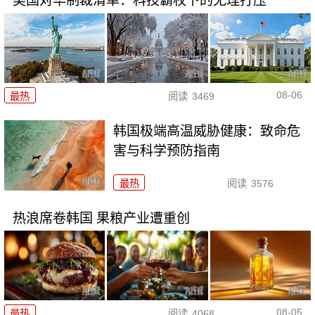
美国对华制裁清单：科技霸权下的无理打压
08-06
最热
阅读
3469
韩国极端高温威胁健康：致命危
害与科学预防指南
最热
阅读
3576
热浪席卷韩国 果粮产业遭重创
08-05
最热
阅读
4068