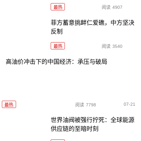
最热
阅读
4907
菲方蓄意挑衅仁爱礁，中方坚决
反制
最热
阅读
3540
高油价冲击下的中国经济：承压与破局
07-21
最热
阅读
7798
世界油阀被强行拧死：全球能源
供应链的至暗时刻