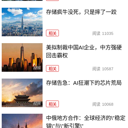
存储疯牛没死，只是摔了一跤
相关
阅读
11035
美拟制裁中国AI企业，中方强硬
回击霸权
相关
阅读
10587
存储告急：AI狂潮下的芯片荒局
相关
阅读
10068
中俄地方合作：全球经济的\"稳定
锚\"与\"新引擎\"