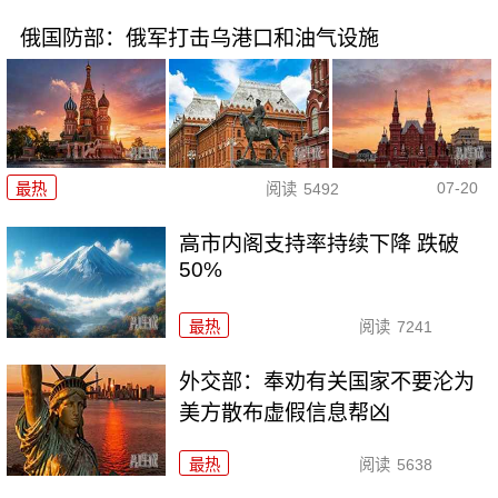
俄国防部：俄军打击乌港口和油气设施
07-20
最热
阅读
5492
高市内阁支持率持续下降 跌破
50%
最热
阅读
7241
外交部：奉劝有关国家不要沦为
美方散布虚假信息帮凶
最热
阅读
5638