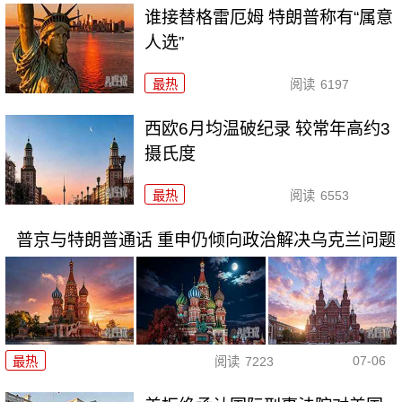
谁接替格雷厄姆 特朗普称有“属意
人选”
最热
阅读
6197
西欧6月均温破纪录 较常年高约3
摄氏度
最热
阅读
6553
普京与特朗普通话 重申仍倾向政治解决乌克兰问题
07-06
最热
阅读
7223