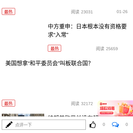
01-26
最热
阅读
23031
中方重申：日本根本没有资格要
求“入常”
最热
阅读
25659
美国想拿“和平委员会”叫板联合国？
01-20
最热
阅读
32172
特朗普称目前没有解除鲍威尔职
0
0
点评一下
务的计划