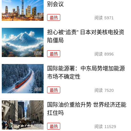
别会议
最热
阅读
5971
担心被“追责” 日本对美核电投资
陷僵局
最热
阅读
8996
国际能源署：中东局势增加能源
市场不确定性
最热
阅读
7520
国际油价重拾升势 世界经济还能
扛住吗
最热
阅读
11529