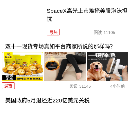
SpaceX高光上市难掩美股泡沫担
忧
最热
阅读
11105
双十一现货专场真如平台商家所说的那样吗？
最热
阅读
31145
4小时前
美国政府5月退还近220亿美元关税