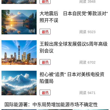
最热
阅读
3948
大地震后 日本自民党“筹款派对”
照开不误
最热
阅读
9323
王毅出席全球发展倡议5周年高级
别会议
最热
阅读
6702
担心被“追责” 日本对美核电投资
陷僵局
最热
阅读
9471
国际能源署：中东局势增加能源市场不确定性