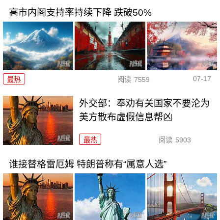
高市内阁支持率持续下降 跌破50%
07-17
最热
阅读
7559
外交部：奉劝有关国家不要沦为
美方散布虚假信息帮凶
最热
阅读
5903
谁接替格雷厄姆 特朗普称有“属意人选”