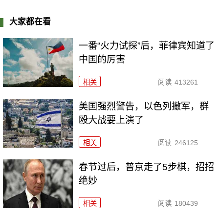
大家都在看
一番“火力试探”后，菲律宾知道了
中国的厉害
相关
阅读
413261
美国强烈警告，以色列撤军，群
殴大战要上演了
相关
阅读
246125
春节过后，普京走了5步棋，招招
绝妙
相关
阅读
180439