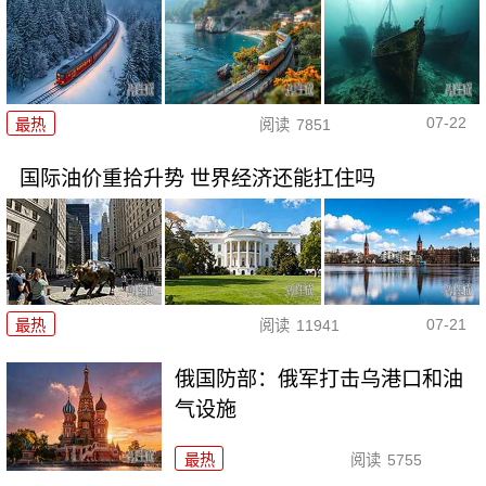
07-22
最热
阅读
7851
国际油价重拾升势 世界经济还能扛住吗
07-21
最热
阅读
11941
俄国防部：俄军打击乌港口和油
气设施
最热
阅读
5755