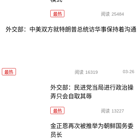
最热
阅读
25484
外交部：中美双方就特朗普总统访华事保持着沟通
03-26
最热
阅读
16319
外交部：民进党当局进行政治操
弄只会自取其辱
最热
阅读
13227
金正恩再次被推举为朝鲜国务委
员长