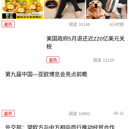
最热
阅读
31145
4小时前
美国政府5月退还近220亿美元关
税
最热
阅读
12120
第九届中国—亚欧博览会亮点前瞻
06-11
最热
阅读
10893
外交部：望欧方与中方相向而行推动经贸合作