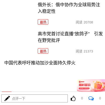
俄外长：俄中协作为全球局势注
入稳定性
最热
阅读
20708
高市党首讨论直播“放鸽子” 引发
在野党批评
最热
阅读
21373
中国代表呼吁推动加沙全面持久停火
01-29
最热
阅读
20135
0
0
点评一下