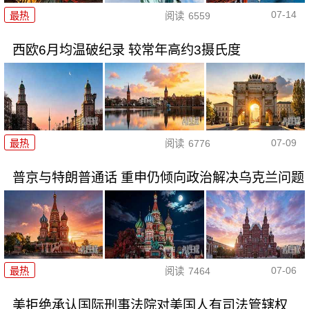
07-14
最热
阅读
6559
西欧6月均温破纪录 较常年高约3摄氏度
07-09
最热
阅读
6776
普京与特朗普通话 重申仍倾向政治解决乌克兰问题
07-06
最热
阅读
7464
美拒绝承认国际刑事法院对美国人有司法管辖权