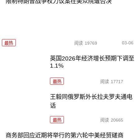
限制特朗普战争权力议案在美众院遭否决
03-06
最热
阅读
19769
英国2026年经济增长预期下调至
1.1%
最热
阅读
17717
王毅同俄罗斯外长拉夫罗夫通电
话
最热
阅读
20665
商务部回应近期将举行的第六轮中美经贸磋商