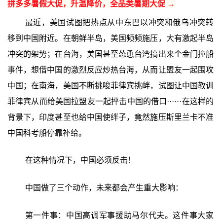
拼多多暑假大促，升温降价，全品类暑期大促 →
最近，美国试图把热点从中东巴以冲突和俄乌冲突转
移到中国附近。在朝鲜半岛，美国频频施压，大有激起半岛
冲突的架势；在台海，美国甚至怂恿台湾搞出来个金门撞船
事件，想借中国的激烈反应炒热台海，从而让盟友一起围攻
中国；在南海，美国不断挑唆菲律宾挑衅，试图让中国教训
菲律宾从而给美国拉盟友一起抨击中国的借口······在这样的
背景下，印度甚至也给中国使绊子，竟然施压斯里兰卡不准
中国科考船停靠补给。
在这种情况下，中国必须反击！
中国做了三个动作，未来都会产生重大影响：
第一件事：中国高调军事援助马尔代夫。这件事大家