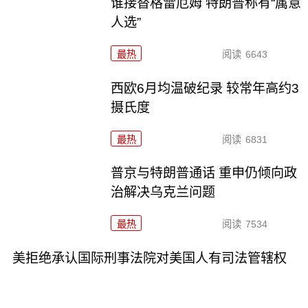
谁接替格雷厄姆 特朗普称有“属意
人选”
最热
阅读
6643
西欧6月均温破纪录 较常年高约3
摄氏度
最热
阅读
6831
普京与特朗普通话 重申仍倾向政
治解决乌克兰问题
最热
阅读
7534
美拒绝承认国际刑事法院对美国人有司法管辖权