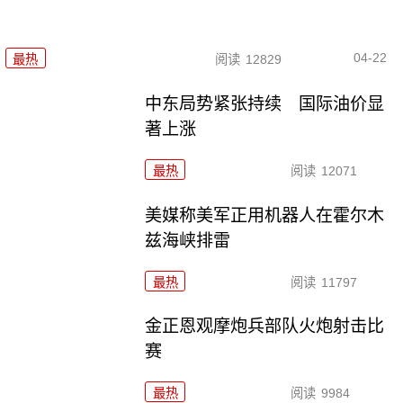
04-22
最热
阅读
12829
中东局势紧张持续 国际油价显
著上涨
最热
阅读
12071
美媒称美军正用机器人在霍尔木
兹海峡排雷
最热
阅读
11797
金正恩观摩炮兵部队火炮射击比
赛
最热
阅读
9984