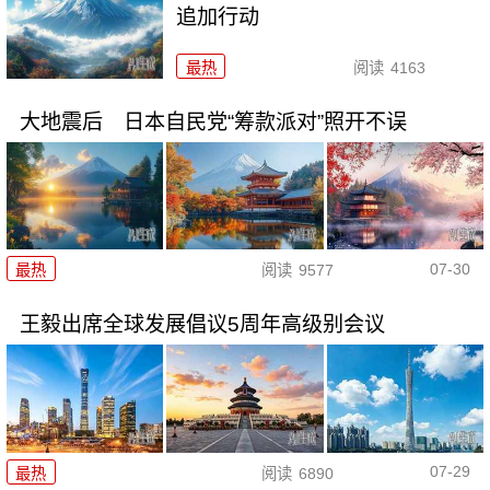
追加行动
最热
阅读
4163
大地震后 日本自民党“筹款派对”照开不误
07-30
最热
阅读
9577
王毅出席全球发展倡议5周年高级别会议
07-29
最热
阅读
6890