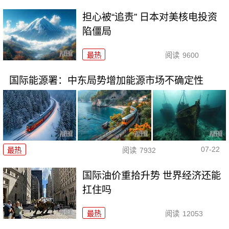
担心被“追责” 日本对美核电投资
陷僵局
最热
阅读
9600
国际能源署：中东局势增加能源市场不确定性
07-22
最热
阅读
7932
国际油价重拾升势 世界经济还能
扛住吗
最热
阅读
12053