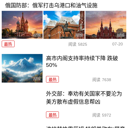
俄国防部：俄军打击乌港口和油气设施
07-20
最热
阅读
5825
高市内阁支持率持续下降 跌破
50%
最热
阅读
7638
外交部：奉劝有关国家不要沦为
美方散布虚假信息帮凶
最热
阅读
5972