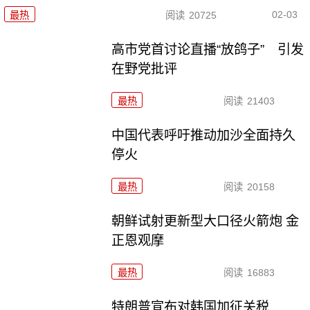
02-03
最热
阅读
20725
高市党首讨论直播“放鸽子” 引发
在野党批评
最热
阅读
21403
中国代表呼吁推动加沙全面持久
停火
最热
阅读
20158
朝鲜试射更新型大口径火箭炮 金
正恩观摩
最热
阅读
16883
特朗普宣布对韩国加征关税