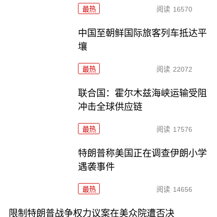
最热
阅读
16570
中国至朝鲜国际旅客列车抵达平
壤
最热
阅读
22072
联合国：霍尔木兹海峡运输受阻
冲击全球供应链
最热
阅读
17576
特朗普称美国正在调查伊朗小学
遇袭事件
最热
阅读
14656
限制特朗普战争权力议案在美众院遭否决