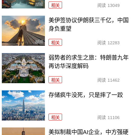
相关
阅读
13049
美伊签协议伊朗获三千亿，中国
身负重望
相关
阅读
12283
弱势者的求生之旅：特朗普九年
再访华深度解码
相关
阅读
11462
存储疯牛没死，只是摔了一跤
相关
阅读
11106
美拟制裁中国AI企业，中方强硬