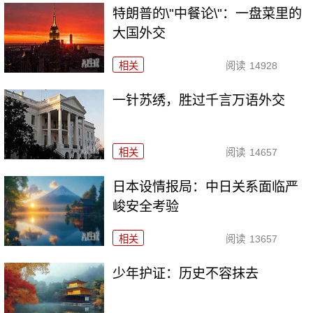
特朗普的\"中餐论\"：一盘菜里的
大国外交
相关
阅读
14928
一针苏绣，胜过千言万语外交
相关
阅读
14657
日本设情报局：中日关系面临严
峻安全考验
相关
阅读
13657
少年护证：历史不容抹去