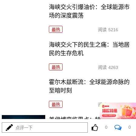
海峡交火引爆油价：全球能源市
场的深度震荡
最热
阅读
5216
海峡交火下的民生之痛：当地居
民的生存危机
最热
阅读
4263
霍尔木兹断流：全球能源命脉的
至暗时刻
最热
阅读
4552
美伊博弈临界点：特朗普威胁摧
0
0
毁伊朗基建
点评一下