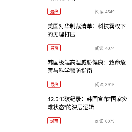
最热
阅读
4549
美国对华制裁清单：科技霸权下
的无理打压
最热
阅读
4074
韩国极端高温威胁健康：致命危
害与科学预防指南
最热
阅读
3915
42.5℃破纪录：韩国宣布“国家灾
难状态”的深层逻辑
最热
阅读
6879