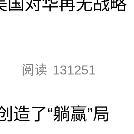
，美国对华再无战略
阅读
131251
创造了“躺赢”局