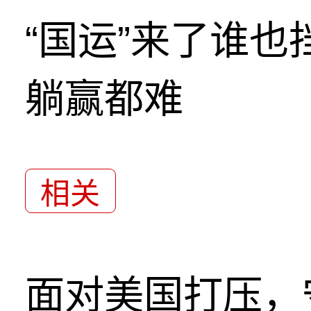
“国运”来了谁
躺赢都难
相关
面对美国打压，