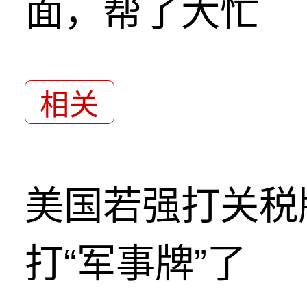
面，帮了大忙
相关
美国若强打关税
打“军事牌”了