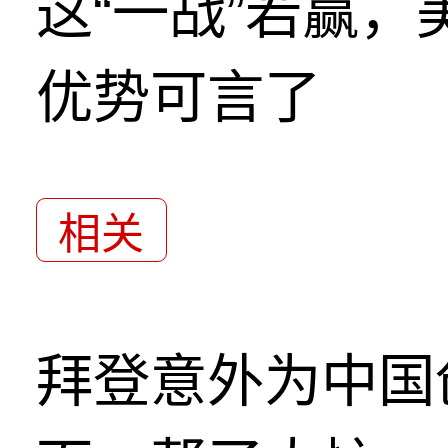
这“一战”若赢
优势可言了
相关
拜登意外为中国