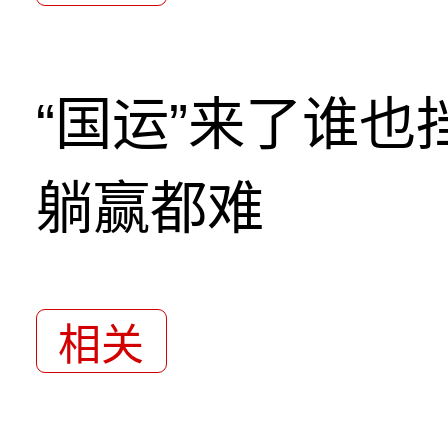
“国运”来了谁
躺赢都难
相关