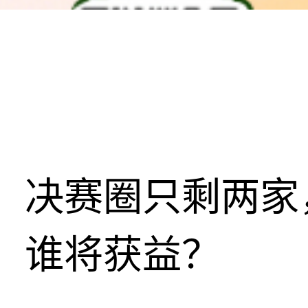
决赛圈只剩两家
谁将获益？