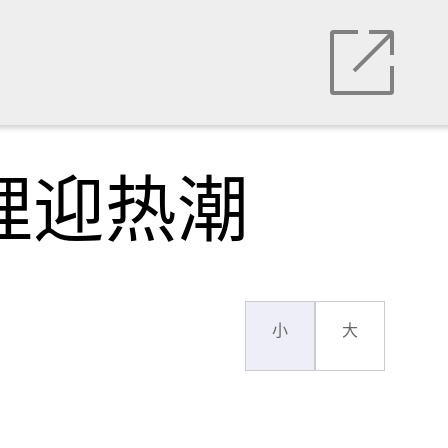
理迎热潮
小
大