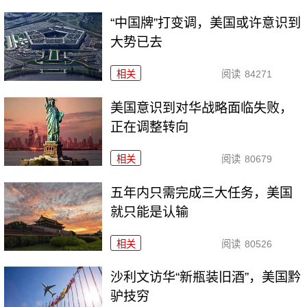
“中国牌”打变调，美国或许意识到
大势已去
相关
阅读
84271
美国意识到对华战略面临失败，
正在调整转向
相关
阅读
80679
五年内只需完成三大任务，美国
就只能是认输
相关
阅读
80526
沙利文访华“新瓶装旧酒”，美国黔
驴技穷