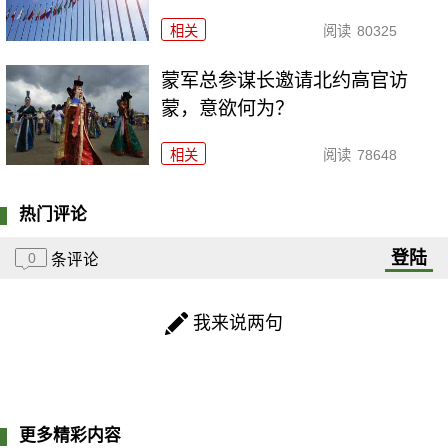
相关
阅读
80325
​蒙军总参谋长邀请北约高官访
蒙，意欲何为？
相关
阅读
78648
热门评论
登陆
0
条评论
我来说两句
更多精彩内容