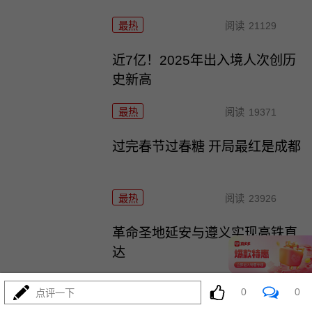
最热
阅读
21129
近7亿！2025年出入境人次创历
史新高
最热
阅读
19371
过完春节过春糖 开局最红是成都
最热
阅读
23926
革命圣地延安与遵义实现高铁直
达
最热
阅读
22510
0
0
点评一下