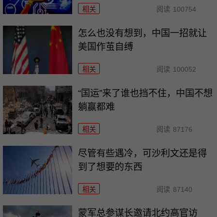
相关
阅读
100754
怎么也没有想到，中国一招就让
美国作茧自缚
相关
阅读
100052
“国运”来了谁也挡不住，中国不想
躺赢都难
相关
阅读
87176
尽管有些遇冷，可沙利文还是得
到了想要的东西
相关
阅读
87140
​蒙军总参谋长邀请北约高官访