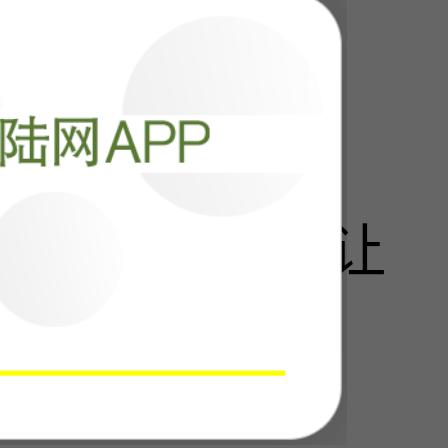
阅读
115756
，中国一招就让