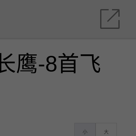
长鹰-8首飞
小
大