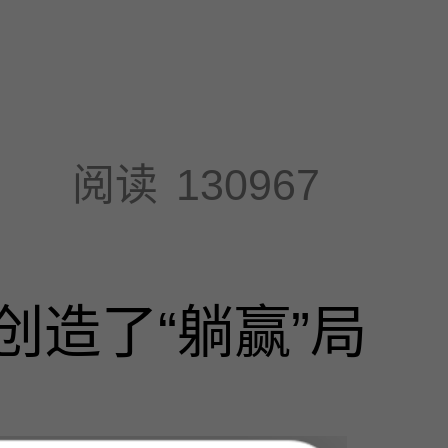
阅读
130967
创造了“躺赢”局