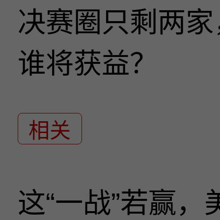
决赛圈只剩两家
谁将获益？
相关
这“一战”若赢