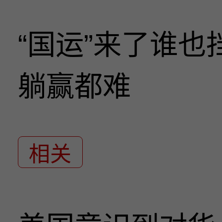
“国运”来了谁
躺赢都难
相关