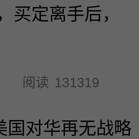
，买定离手后，
阅读
131319
，美国对华再无战略