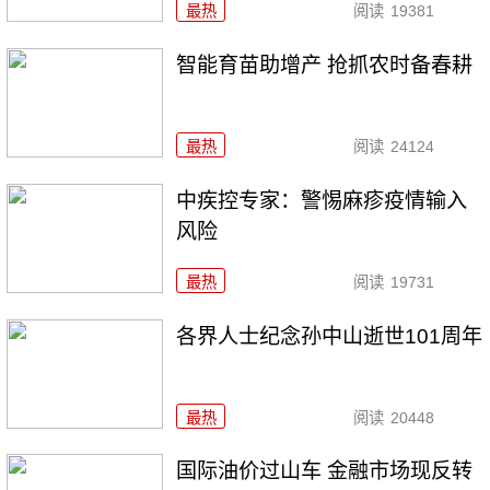
最热
阅读
19381
智能育苗助增产 抢抓农时备春耕
最热
阅读
24124
中疾控专家：警惕麻疹疫情输入
风险
最热
阅读
19731
各界人士纪念孙中山逝世101周年
最热
阅读
20448
国际油价过山车 金融市场现反转