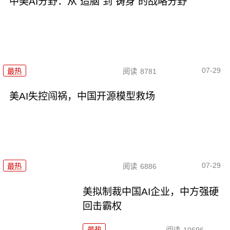
中美AI分野：从“造脑”到“铸身”的战略分野
07-29
最热
阅读
8781
美AI失控闯祸，中国开源模型救场
07-29
最热
阅读
6886
美拟制裁中国AI企业，中方强硬
回击霸权
最热
阅读
10696