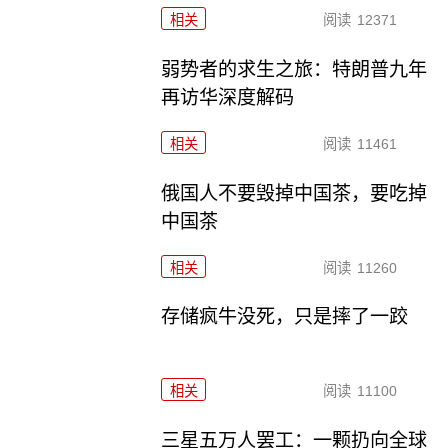
相关
阅读
12371
弱势者的求生之旅：特朗普九年
再访华深度解码
相关
阅读
11461
俄国人不要毁掉中国茶，要吃掉
中国茶
相关
阅读
11260
存储疯牛没死，只是摔了一跤
相关
阅读
11100
三星五万人罢工：一颗扔向全球