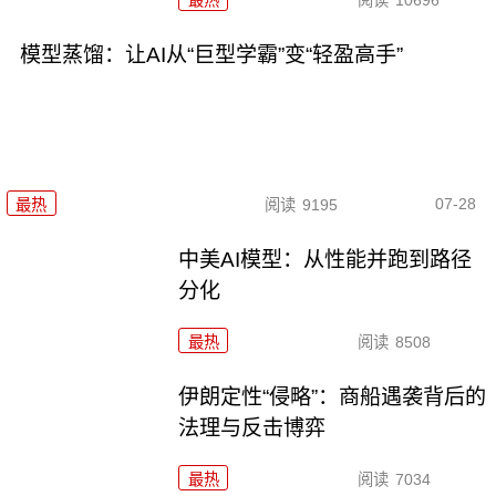
模型蒸馏：让AI从“巨型学霸”变“轻盈高手”
07-28
最热
阅读
9195
中美AI模型：从性能并跑到路径
分化
最热
阅读
8508
伊朗定性“侵略”：商船遇袭背后的
法理与反击博弈
最热
阅读
7034