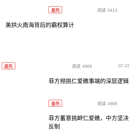
最热
阅读
5413
美拱火南海背后的霸权算计
07-22
最热
阅读
4968
菲方频挑仁爱礁事端的深层逻辑
最热
阅读
4988
菲方蓄意挑衅仁爱礁，中方坚决
反制