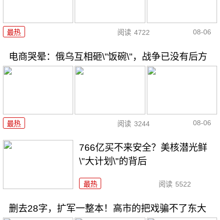
08-06
最热
阅读
4722
电商哭晕：俄乌互相砸\"饭碗\"，战争已没有后方
08-06
最热
阅读
3244
766亿买不来安全？美核潜光鲜
\"大计划\"的背后
最热
阅读
5522
删去28字，扩军一整本！高市的把戏骗不了东大