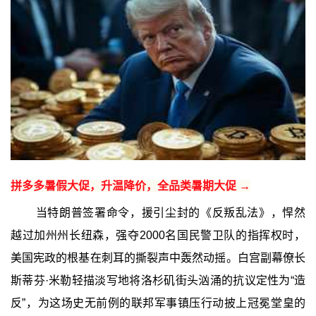
拼多多暑假大促，升温降价，全品类暑期大促 →
当特朗普签署命令，援引尘封的《反叛乱法》，悍然
越过加州州长纽森，强夺2000名国民警卫队的指挥权时，
美国宪政的根基在刺耳的撕裂声中轰然动摇。白宫副幕僚长
斯蒂芬·米勒轻描淡写地将洛杉矶街头汹涌的抗议定性为“造
反”，为这场史无前例的联邦军事镇压行动披上冠冕堂皇的