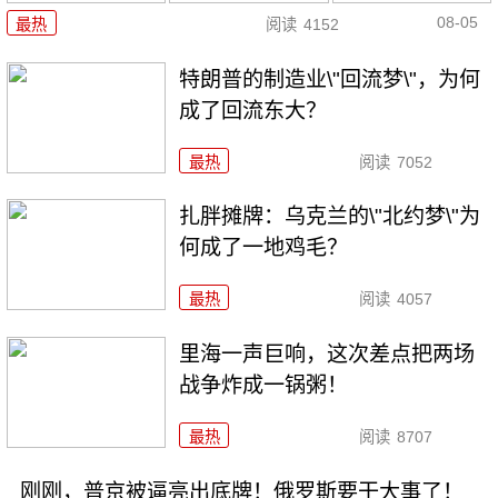
08-05
最热
阅读
4152
特朗普的制造业\"回流梦\"，为何
成了回流东大？
最热
阅读
7052
扎胖摊牌：乌克兰的\"北约梦\"为
何成了一地鸡毛？
最热
阅读
4057
里海一声巨响，这次差点把两场
战争炸成一锅粥！
最热
阅读
8707
刚刚，普京被逼亮出底牌！俄罗斯要干大事了！