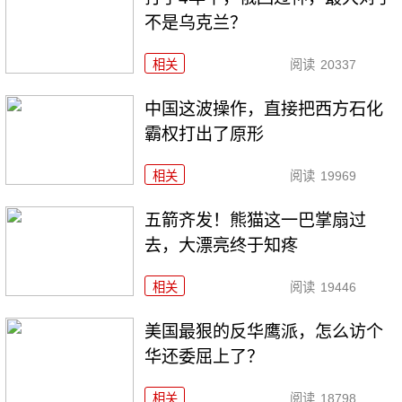
不是乌克兰？
相关
阅读
20337
中国这波操作，直接把西方石化
霸权打出了原形
相关
阅读
19969
五箭齐发！熊猫这一巴掌扇过
去，大漂亮终于知疼
相关
阅读
19446
美国最狠的反华鹰派，怎么访个
华还委屈上了？
相关
阅读
18798