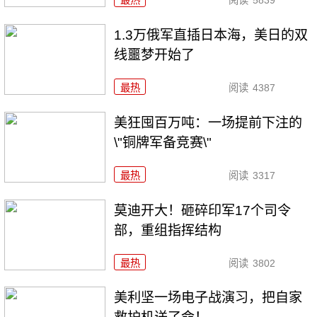
1.3万俄军直插日本海，美日的双
线噩梦开始了
最热
阅读
4387
美狂囤百万吨：一场提前下注的
\"铜牌军备竞赛\"
最热
阅读
3317
莫迪开大！砸碎印军17个司令
部，重组指挥结构
最热
阅读
3802
美利坚一场电子战演习，把自家