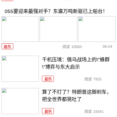
055要迎来最强对手？东瀛万吨新驱已上船台！
08-04
最热
阅读
10560
千机压境：俄乌战场上的\"蜂群
\"博弈与东大启示
最热
阅读
7925
算了不打了？特朗普这脚刹车，
把全世界都晃吐了
最热
阅读
15041