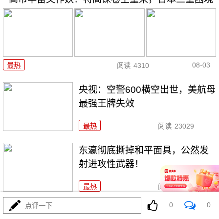
08-03
最热
阅读
4310
央视：空警600横空出世，美航母
最强王牌失效
最热
阅读
23029
东瀛彻底撕掉和平面具，公然发
射进攻性武器！
最热
阅读
11168
0
0
点评一下
美利坚资源收割局：特朗普为何