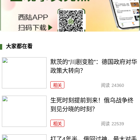
大家都在看
默茨的“川剧变脸”：德国政府对华
政策大转向？
相关
阅读
24360
生死时刻提前到来！俄乌战争终
到见分晓的时刻？
相关
阅读
22539
打了4年半，俄回过神，最大对手