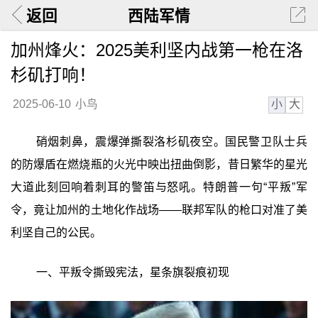
返回
西陆军情
加州烽火：2025美利坚内战第一枪在洛
杉矶打响！
小
大
2025-06-10
小鸟
硝烟刺鼻，震爆弹撕裂洛杉矶夜空。国民警卫队士兵
的防爆盾在燃烧瓶的火光中映出扭曲倒影，昔日繁华的星光
大道此刻回响着刺耳的警笛与怒吼。特朗普一句“平叛”军
令，竟让加州的土地化作战场——联邦军队的枪口对准了美
利坚自己的公民。
一、平叛令撕毁宪法，星条旗裂痕初现