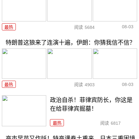
08-03
最热
阅读
5684
特朗普这狼来了连演十遍，伊朗：你猜我信不信？
08-03
最热
阅读
4903
政治自杀！菲律宾防长，你这是
在给菲律宾掘墓！
最热
阅读
6817
高市早苗又作妖！特高课卷土重来，日本三重困境