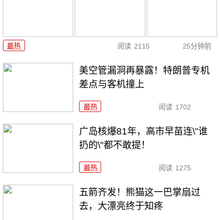
最热
阅读
2115
25分钟前
美空管漏洞再暴露！特朗普专机
差点与客机撞上
最热
阅读
1702
广岛核爆81年，高市早苗连\"谁
扔的\"都不敢提！
最热
阅读
1275
五箭齐发！熊猫这一巴掌扇过
去，大漂亮终于知疼