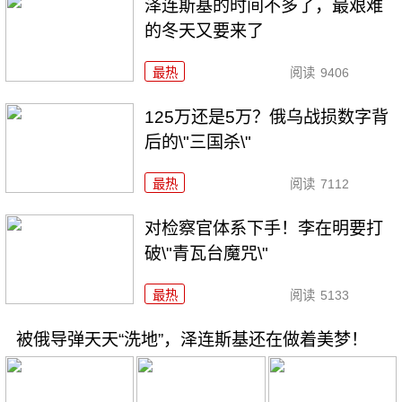
泽连斯基的时间不多了，最艰难
的冬天又要来了
最热
阅读
9406
125万还是5万？俄乌战损数字背
后的\"三国杀\"
最热
阅读
7112
对检察官体系下手！李在明要打
破\"青瓦台魔咒\"
最热
阅读
5133
被俄导弹天天“洗地”，泽连斯基还在做着美梦！