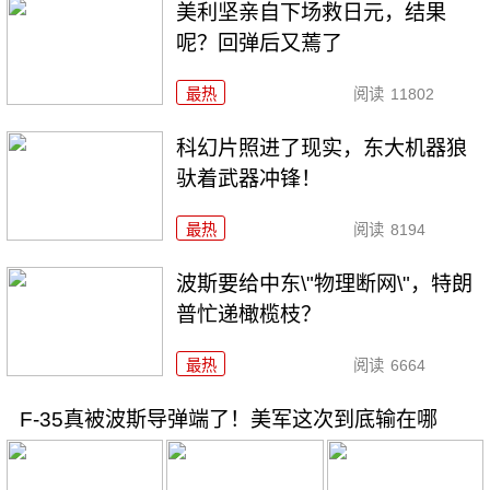
美利坚亲自下场救日元，结果
呢？回弹后又蔫了
最热
阅读
11802
科幻片照进了现实，东大机器狼
驮着武器冲锋！
最热
阅读
8194
波斯要给中东\"物理断网\"，特朗
普忙递橄榄枝？
最热
阅读
6664
F-35真被波斯导弹端了！美军这次到底输在哪