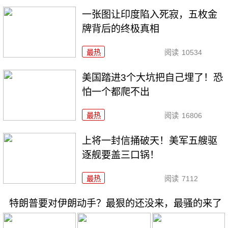
一张图让印度陷入死寂，五枚金
牌背后的终极真相
最热
阅读
10534
美国踏进3个大坑把自己埋了！恐
怕一个都爬不出
最热
阅读
16806
上将一封信捅破天！美军五艘驱
逐舰要盖三口锅！
最热
阅读
7112
特朗普要对伊朗动手？最狠的还没来，最骚的来了