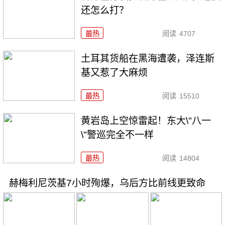
还怎么打？
最热
阅读
4707
土耳其货船在黑海遭袭，泽连斯
基又惹了大麻烦
最热
阅读
15510
黄岩岛上空惊雷起！东大\"八一
\"警巡完全不一样
最热
阅读
14804
赫梅利尼茨基7小时殉爆，乌后方比前线更致命