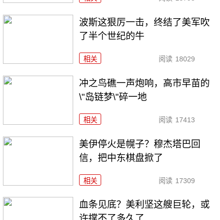
波斯这狠厉一击，终结了美军吹
了半个世纪的牛
相关
阅读
18029
冲之鸟礁一声炮响，高市早苗的
\"岛链梦\"碎一地
相关
阅读
17413
美伊停火是幌子？穆杰塔巴回
信，把中东棋盘掀了
相关
阅读
17309
血条见底？美利坚这艘巨轮，或
许撑不了多久了