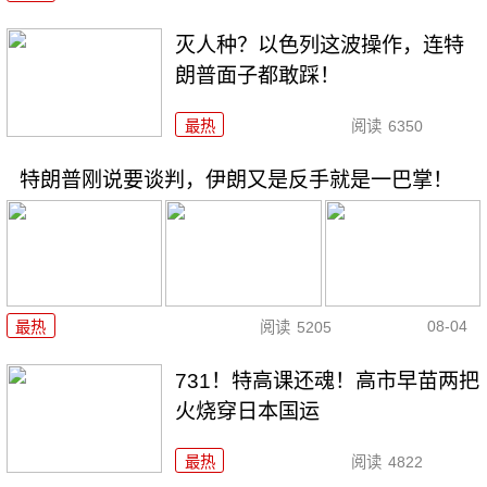
灭人种？以色列这波操作，连特
朗普面子都敢踩！
最热
阅读
6350
特朗普刚说要谈判，伊朗又是反手就是一巴掌！
08-04
最热
阅读
5205
731！特高课还魂！高市早苗两把
火烧穿日本国运
最热
阅读
4822