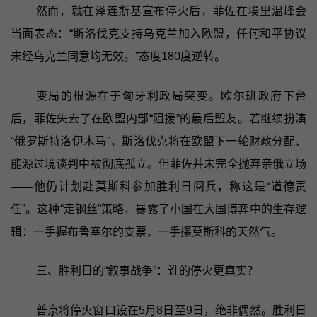
然而，就在泽连斯基宣布停火后，菲佐在埃里温峰会
当面表态：“斯洛伐克支持乌克兰加入欧盟，任何和平协议
未经乌克兰同意均无效。”态度180度逆转。
变局的根源在于匈牙利政局突变。欧尔班政府下台
后，菲佐失去了在欧盟内部“阻援”的最后盟友。若继续扮演
“俄罗斯特洛伊木马”，斯洛伐克将在欧盟下一轮财政分配、
能源过境谈判中被彻底孤立。但菲佐并未完全抛弃亲俄立场
——他仍计划赴莫斯科参加胜利日阅兵，称这是“道德责
任”。这种“走钢丝”策略，暴露了小国在大国博弈中的生存逻
辑：一手握布鲁塞尔的支票，一手攥莫斯科的天然气。
三、胜利日的“叙事战争”：谁的停火更真实？
普京将停火窗口设在5月8日至9日，绝非偶然。胜利日