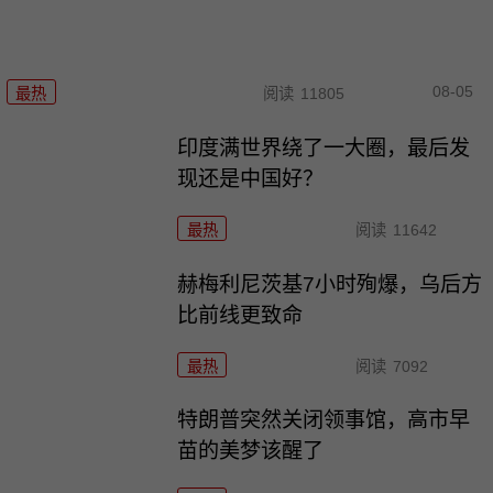
08-05
最热
阅读
11805
印度满世界绕了一大圈，最后发
现还是中国好？
最热
阅读
11642
赫梅利尼茨基7小时殉爆，乌后方
比前线更致命
最热
阅读
7092
特朗普突然关闭领事馆，高市早
苗的美梦该醒了