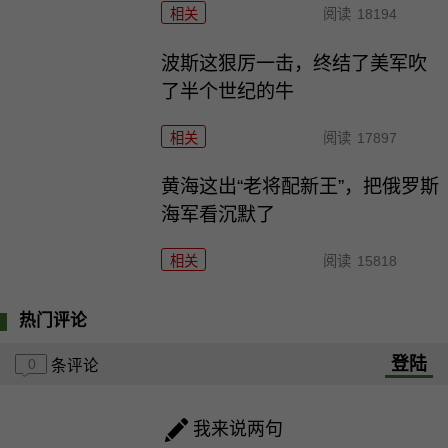
相关
阅读
18194
波斯这狠厉一击，终结了美军吹
了半个世纪的牛
相关
阅读
17897
黄海这出“老将配新王”，把俄罗斯
海军看沉默了
相关
阅读
15818
热门评论
登陆
0
条评论
我来说两句