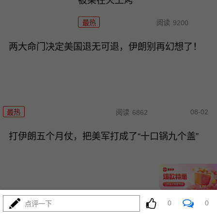
被架在火上烤
最热
阅读
9200
两大命门决定美国退无可退，伊朗别再幻想了！
08-02
最热
阅读
6862
打伊朗五个月仗，把美军打成了“十口锅九个盖”
08-02
最热
阅读
5305
0
0
点评一下