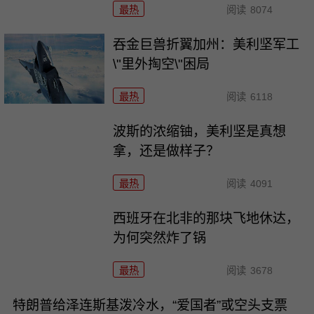
最热
阅读
8074
吞金巨兽折翼加州：美利坚军工
\"里外掏空\"困局
最热
阅读
6118
波斯的浓缩铀，美利坚是真想
拿，还是做样子？
最热
阅读
4091
西班牙在北非的那块飞地休达，
为何突然炸了锅
最热
阅读
3678
特朗普给泽连斯基泼冷水，“爱国者”或空头支票