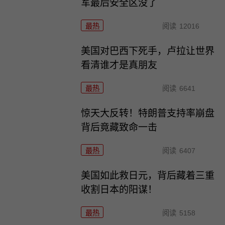
军最后安全区没了
最热
阅读
12016
美国对巴西下死手，卢拉让世界
看清谁才是真朋友
最热
阅读
6641
惊天大反转！特朗普支持率崩盘
背后竟藏致命一击
最热
阅读
6407
美国如此救日元，背后藏着三重
收割日本的阳谋！
最热
阅读
5158