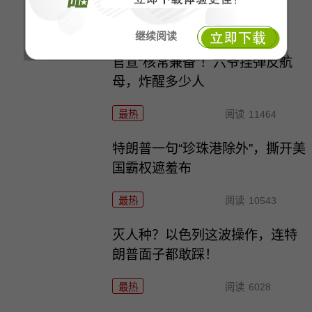
最热
阅读
8355
继续阅读
官宣“核常兼备”！六爷挂弹反航
母，炸醒多少人
最热
阅读
11464
特朗普一句“珍珠港除外”，撕开美
国霸权遮羞布
最热
阅读
10543
灭人种？以色列这波操作，连特
朗普面子都敢踩！
最热
阅读
6028