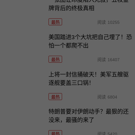
牌背后的终极真相
最热
阅读
10255
美国踏进3个大坑把自己埋了！恐
怕一个都爬不出
最热
阅读
16407
上将一封信捅破天！美军五艘驱
逐舰要盖三口锅！
最热
阅读
6804
特朗普要对伊朗动手？最狠的还
没来，最骚的来了
最热
阅读
5420