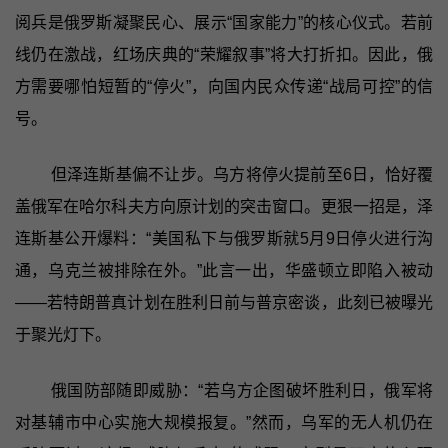
阅兵是俄罗斯凝聚民心、展示“国家能力”的核心仪式。若前
线仍在激战，红场庆典的“荣耀叙事”将大打折扣。因此，俄
方需要哪怕短暂的“停火”，向国内民众传递“战局可控”的信
号。
但泽连斯基偏不让步。乌方将停火提前至6日，恰好覆
盖俄军在哈尔科夫方向原计划的突击窗口。更狠一招是，泽
连斯基公开爆料：“美国私下与俄罗斯就5月9日停火进行沟
通，乌克兰被排除在外。”此言一出，华盛顿立即陷入被动
——若特朗普真计划在胜利日前与普京密谈，此刻已被曝光
于聚光灯下。
俄国防部随即威胁：“若乌方企图破坏胜利日，俄军将
对基辅市中心实施大规模报复。”然而，乌军的无人机仍在