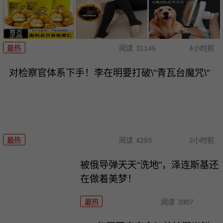
最热
阅读
31145
4小时前
对检察官体系下手！李在明要打破\"青瓦台魔咒\"
最热
阅读
4293
2小时前
被俄导弹天天“洗地”，泽连斯基还
在做着美梦！
最热
阅读
3907