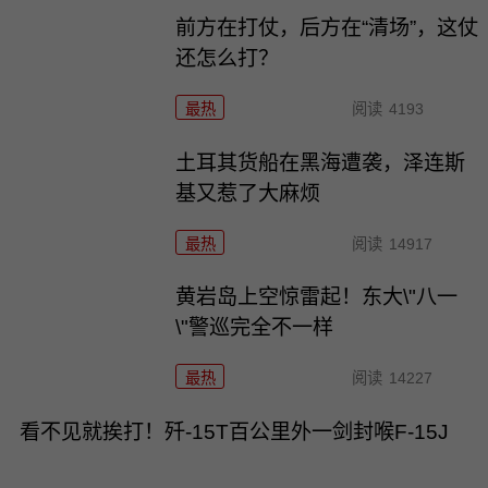
前方在打仗，后方在“清场”，这仗
还怎么打？
最热
阅读
4193
土耳其货船在黑海遭袭，泽连斯
基又惹了大麻烦
最热
阅读
14917
黄岩岛上空惊雷起！东大\"八一
\"警巡完全不一样
最热
阅读
14227
看不见就挨打！歼-15T百公里外一剑封喉F-15J