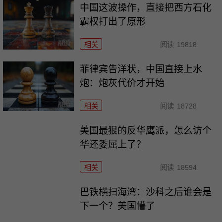
中国这波操作，直接把西方石化
霸权打出了原形
相关
阅读
19818
菲律宾告洋状，中国直接上水
炮：炮灰代价才开始
相关
阅读
18728
美国最狠的反华鹰派，怎么访个
华还委屈上了？
相关
阅读
18594
巴铁横扫海湾：沙科之后谁会是
下一个？美国懵了