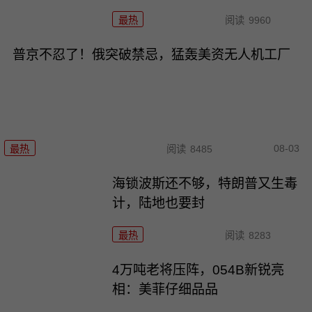
最热
阅读
9960
普京不忍了！俄突破禁忌，猛轰美资无人机工厂
08-03
最热
阅读
8485
海锁波斯还不够，特朗普又生毒
计，陆地也要封
最热
阅读
8283
4万吨老将压阵，054B新锐亮
相：美菲仔细品品