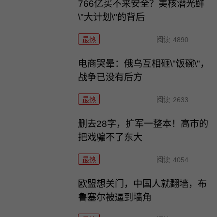
766亿买不来安全？美核潜光鲜
\"大计划\"的背后
最热
阅读
4890
电商哭晕：俄乌互相砸\"饭碗\"，
战争已没有后方
最热
阅读
2633
删去28字，扩军一整本！高市的
把戏骗不了东大
最热
阅读
4054
欧盟想关门，中国人就翻墙，布
鲁塞尔被逼到墙角