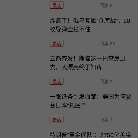
最热
阅读
62
炸疯了！俄乌互掀“仓库战”，28
枚导弹全拦不住
最热
阅读
65
五箭齐发！熊猫这一巴掌扇过
去，大漂亮终于知疼
最热
阅读
2
一张纸条引发血案：美国为何要
替日本“托底”？
最热
阅读
2
特朗普“黄金舰队”：2750亿美金