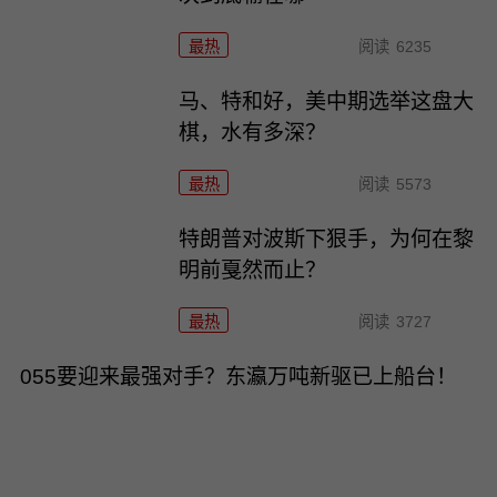
最热
阅读
6235
马、特和好，美中期选举这盘大
棋，水有多深？
最热
阅读
5573
特朗普对波斯下狠手，为何在黎
明前戛然而止？
最热
阅读
3727
055要迎来最强对手？东瀛万吨新驱已上船台！