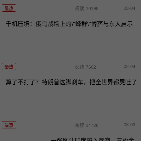
08-04
最热
阅读
10198
千机压境：俄乌战场上的\"蜂群\"博弈与东大启示
08-04
最热
阅读
7602
算了不打了？特朗普这脚刹车，把全世界都晃吐了
08-03
最热
阅读
14728
一张图让印度陷入死寂，五枚金