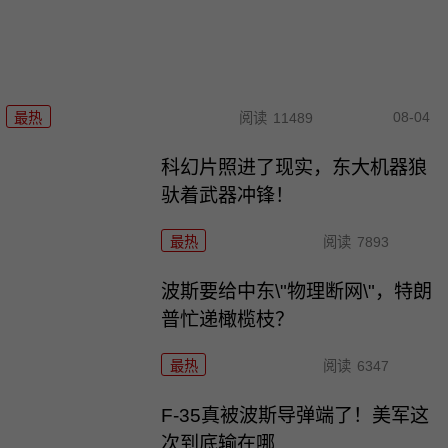
08-04
最热
阅读
11489
科幻片照进了现实，东大机器狼
驮着武器冲锋！
最热
阅读
7893
波斯要给中东\"物理断网\"，特朗
普忙递橄榄枝？
最热
阅读
6347
F-35真被波斯导弹端了！美军这
次到底输在哪