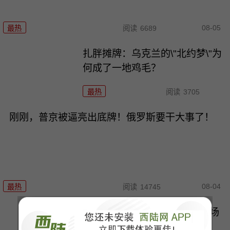
08-05
最热
阅读
6689
扎胖摊牌：乌克兰的\"北约梦\"为
何成了一地鸡毛？
最热
阅读
3705
刚刚，普京被逼亮出底牌！俄罗斯要干大事了！
08-04
最热
阅读
14745
里海一声巨响，这次差点把两场
战争炸成一锅粥！