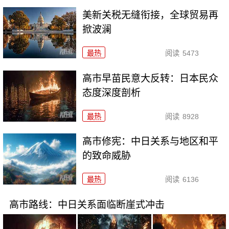
美新关税无缝衔接，全球贸易再
掀波澜
最热
阅读
5473
高市早苗民意大反转：日本民众
态度深度剖析
最热
阅读
8928
高市修宪：中日关系与地区和平
的致命威胁
最热
阅读
6136
高市路线：中日关系面临断崖式冲击