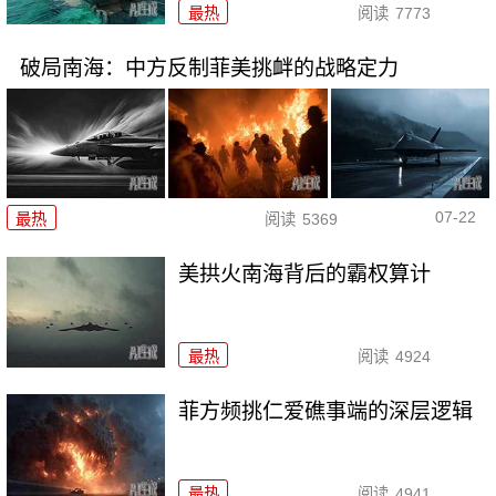
最热
阅读
7773
破局南海：中方反制菲美挑衅的战略定力
07-22
最热
阅读
5369
美拱火南海背后的霸权算计
最热
阅读
4924
菲方频挑仁爱礁事端的深层逻辑
最热
阅读
4941