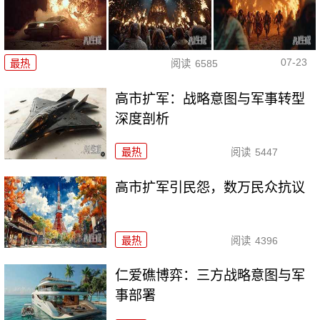
07-23
最热
阅读
6585
高市扩军：战略意图与军事转型
深度剖析
最热
阅读
5447
高市扩军引民怨，数万民众抗议
最热
阅读
4396
仁爱礁博弈：三方战略意图与军
事部署