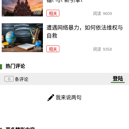
锚\"与\"新引擎\"
相关
阅读
9609
遭遇网络暴力，如何依法维权与
自救
相关
阅读
9358
热门评论
登陆
0
条评论
我来说两句