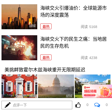
海峡交火引爆油价：全球能源市
场的深度震荡
最热
阅读
5168
海峡交火下的民生之痛：当地居
民的生存危机
最热
阅读
4238
美挑衅致霍尔木兹海峡重开无限期延迟
07-15
最热
阅读
4146
0
0
点评一下