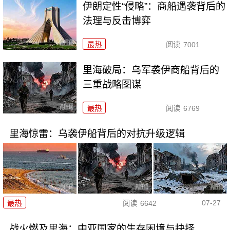
伊朗定性“侵略”：商船遇袭背后的
法理与反击博弈
最热
阅读
7001
里海破局：乌军袭伊商船背后的
三重战略图谋
最热
阅读
6769
里海惊雷：乌袭伊船背后的对抗升级逻辑
07-27
最热
阅读
6642
战火燃及里海：中亚国家的生存困境与抉择