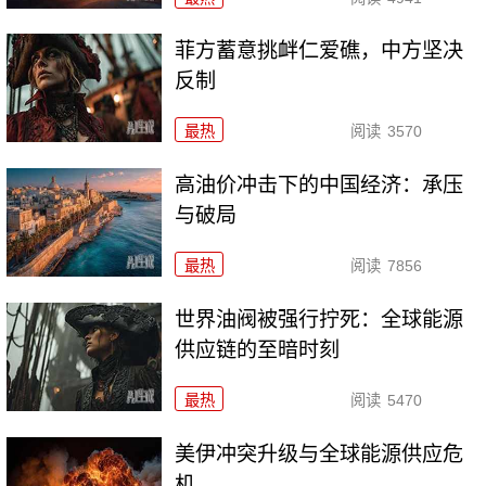
菲方蓄意挑衅仁爱礁，中方坚决
反制
最热
阅读
3570
高油价冲击下的中国经济：承压
与破局
最热
阅读
7856
世界油阀被强行拧死：全球能源
供应链的至暗时刻
最热
阅读
5470
美伊冲突升级与全球能源供应危
机