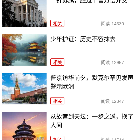
一针苏绣，胜过千言万语外交
相关
阅读
14630
少年护证：历史不容抹去
相关
阅读
12957
普京访华前夕，默克尔罕见发声
警示欧洲
相关
阅读
12347
从故宫到天坛：一步之遥，换了
人间
相关
阅读
11514