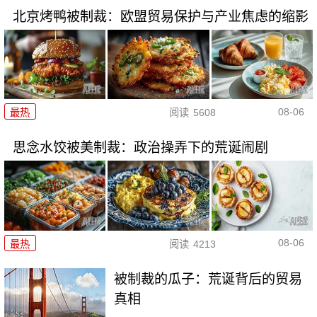
北京烤鸭被制裁：欧盟贸易保护与产业焦虑的缩影
08-06
最热
阅读
5608
思念水饺被美制裁：政治操弄下的荒诞闹剧
08-06
最热
阅读
4213
被制裁的瓜子：荒诞背后的贸易
真相