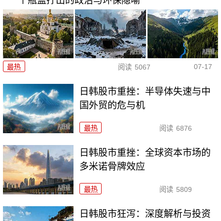
一个瓶盖拧出的政治与环保隐喻
07-17
最热
阅读
5067
日韩股市重挫：半导体失速与中
国外贸的危与机
最热
阅读
6876
日韩股市重挫：全球资本市场的
多米诺骨牌效应
最热
阅读
5809
日韩股市狂泻：深度解析与投资