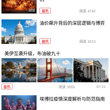
最热
阅读
4742
油价飙升背后的深层逻辑与博弈
最热
阅读
4213
美伊互袭升级，布油破九十
07-21
最热
阅读
3555
埃博拉疫情深度解析与防范指南