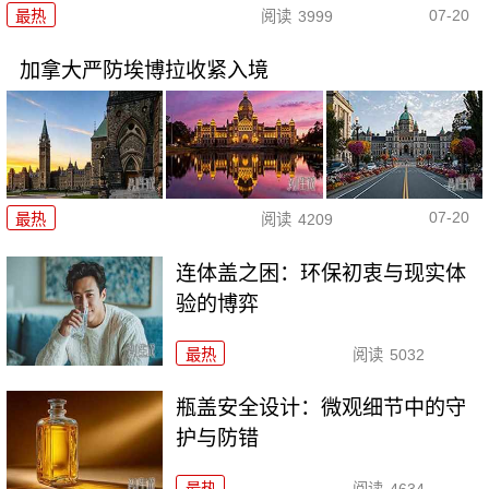
07-20
最热
阅读
3999
加拿大严防埃博拉收紧入境
07-20
最热
阅读
4209
连体盖之困：环保初衷与现实体
验的博弈
最热
阅读
5032
瓶盖安全设计：微观细节中的守
护与防错