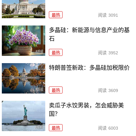
最热
阅读
3091
多晶硅：新能源与信息产业的基
石
最热
阅读
3952
特朗普签新政：多晶硅加税限价
最热
阅读
3609
卖瓜子水饺男装，怎会威胁美
国？
最热
阅读
6003