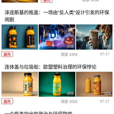
最热
阅读
4634
泽连斯基的瓶盖：一场由“反人类”设计引发的环保
闹剧
07-17
最热
阅读
6958
连体盖与垃圾船：欧盟塑料治理的环保悖论
07-17
最热
阅读
6000