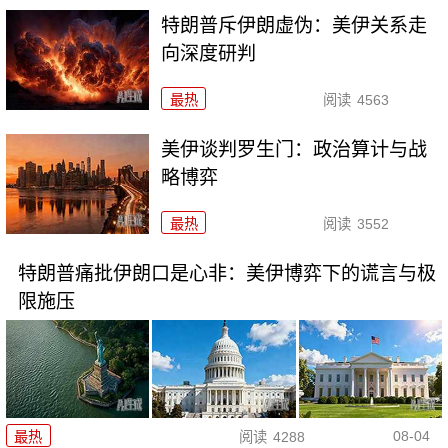
特朗普斥伊朗虚伪：美伊关系走
向深度研判
最热
阅读
4563
美伊谈判罗生门：政治算计与战
略博弈
最热
阅读
3552
特朗普痛批伊朗口是心非：美伊博弈下的谎言与极
限施压
08-04
最热
阅读
4288