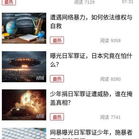
07-31
最热
阅读
7129
遭遇网络暴力，如何依法维权与
自救
最热
阅读
9358
曝光日军罪证，日本究竟在怕什
么？
最热
阅读
8280
少年捐日军罪证遭威胁，谁在掩
盖真相？
最热
阅读
7741
网暴曝光日军罪证少年，施暴者