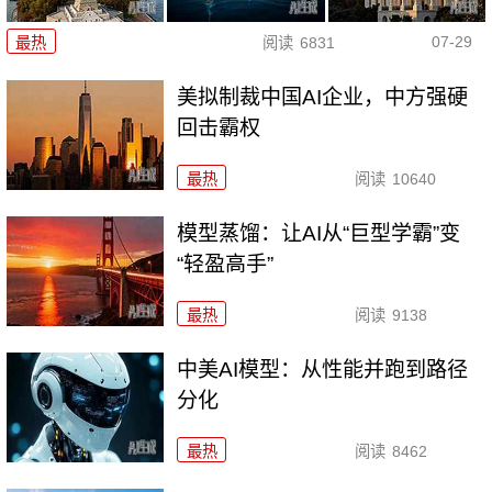
07-29
最热
阅读
6831
美拟制裁中国AI企业，中方强硬
回击霸权
最热
阅读
10640
模型蒸馏：让AI从“巨型学霸”变
“轻盈高手”
最热
阅读
9138
中美AI模型：从性能并跑到路径
分化
最热
阅读
8462