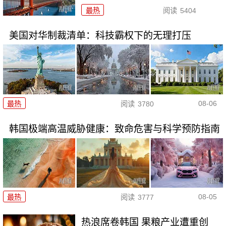
最热
阅读
5404
美国对华制裁清单：科技霸权下的无理打压
08-06
最热
阅读
3780
韩国极端高温威胁健康：致命危害与科学预防指南
08-05
最热
阅读
3777
热浪席卷韩国 果粮产业遭重创