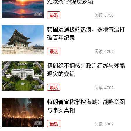
难状态”的深层逻辑
最热
阅读
6730
韩国遭遇极端热浪，多地气温打
破百年纪录
最热
阅读
4286
伊朗绝不拥核：政治红线与残酷
现实的交织
最热
阅读
4702
特朗普宣称掌控海峡：战略意图
与事实真相
最热
阅读
3962