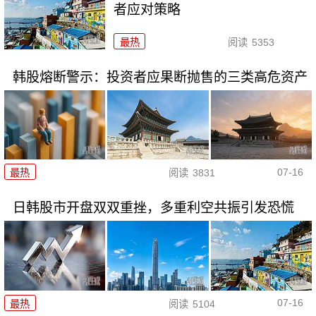
者应对策略
最热
阅读
5353
韩股熔断警示：投资者应果断抛售的三类高危资产
07-16
最热
阅读
3831
日韩股市开盘双双重挫，多重利空共振引发恐慌
07-16
最热
阅读
5104