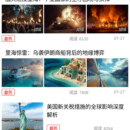
07-27
最热
阅读
6132
里海惊雷：乌袭伊朗商船背后的地缘博弈
07-27
最热
阅读
7408
美国新关税措施的全球影响深度
解析
最热
阅读
8254