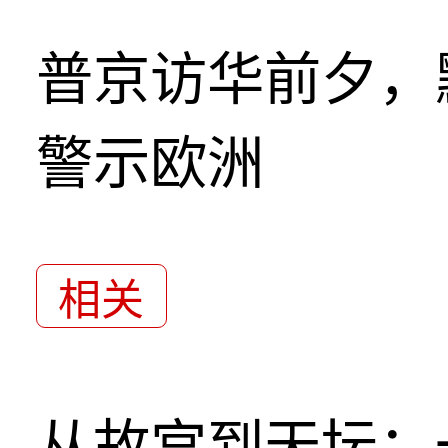
普京访华前夕，
警示欧洲
相关
从故宫到天坛：