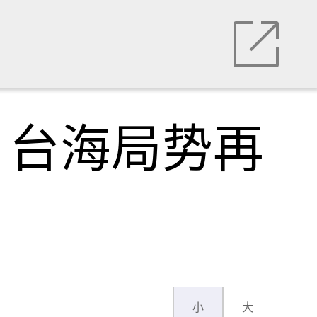
，台海局势再
小
大