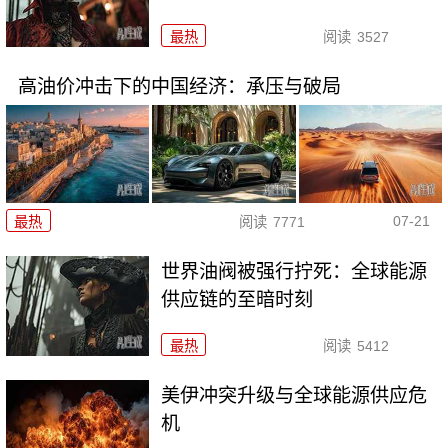
最热
阅读
3527
高油价冲击下的中国经济：承压与破局
07-21
最热
阅读
7771
世界油阀被强行拧死：全球能源
供应链的至暗时刻
最热
阅读
5412
美伊冲突升级与全球能源供应危
机