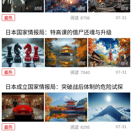
07-31
最热
阅读
8706
日本国家情报局：特高课的借尸还魂与升级
07-31
最热
阅读
7040
日本成立国家情报局：突破战后体制的危险试探
07-31
最热
阅读
8295