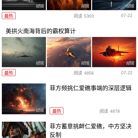
07-22
最热
阅读
5303
美拱火南海背后的霸权算计
07-22
最热
阅读
4856
菲方频挑仁爱礁事端的深层逻辑
最热
阅读
4878
菲方蓄意挑衅仁爱礁，中方坚决
反制