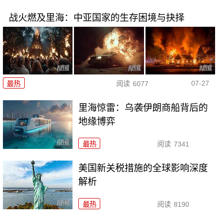
战火燃及里海：中亚国家的生存困境与抉择
07-27
最热
阅读
6077
里海惊雷：乌袭伊朗商船背后的
地缘博弈
最热
阅读
7341
美国新关税措施的全球影响深度
解析
最热
阅读
8190