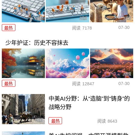
07-30
最热
阅读
7178
少年护证：历史不容抹去
07-30
最热
阅读
12847
中美AI分野：从“造脑”到“铸身”的
战略分野
最热
阅读
8643