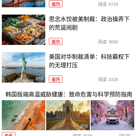
最热
阅读
4729
思念水饺被美制裁：政治操弄下
的荒诞闹剧
最热
阅读
3690
美国对华制裁清单：科技霸权下
的无理打压
最热
阅读
3326
韩国极端高温威胁健康：致命危害与科学预防指南
08-05
最热
阅读
3506