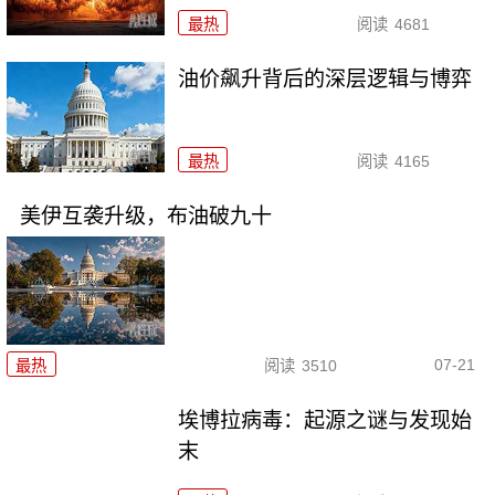
最热
阅读
4681
油价飙升背后的深层逻辑与博弈
最热
阅读
4165
美伊互袭升级，布油破九十
07-21
最热
阅读
3510
埃博拉病毒：起源之谜与发现始
末