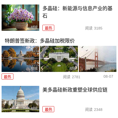
多晶硅：新能源与信息产业的基
石
最热
阅读
3185
特朗普签新政：多晶硅加税限价
08-07
最热
阅读
2781
美多晶硅新政重塑全球供应链
最热
阅读
2348