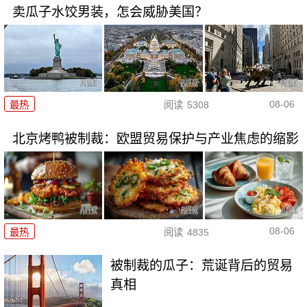
卖瓜子水饺男装，怎会威胁美国？
08-06
最热
阅读
5308
北京烤鸭被制裁：欧盟贸易保护与产业焦虑的缩影
08-06
最热
阅读
4835
被制裁的瓜子：荒诞背后的贸易
真相