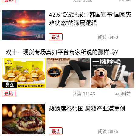
42.5℃破纪录：韩国宣布“国家灾
难状态”的深层逻辑
最热
阅读
6430
双十一现货专场真如平台商家所说的那样吗？
最热
阅读
31145
4小时前
热浪席卷韩国 果粮产业遭重创
最热
阅读
3975