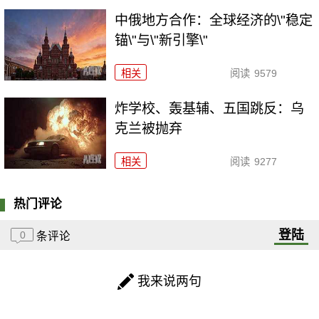
中俄地方合作：全球经济的\"稳定
锚\"与\"新引擎\"
相关
阅读
9579
炸学校、轰基辅、五国跳反：乌
克兰被抛弃
相关
阅读
9277
热门评论
登陆
0
条评论
我来说两句