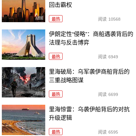
回击霸权
最热
阅读
10568
伊朗定性“侵略”：商船遇袭背后的
法理与反击博弈
最热
阅读
6949
里海破局：乌军袭伊商船背后的
三重战略图谋
最热
阅读
6699
里海惊雷：乌袭伊船背后的对抗
升级逻辑
最热
阅读
6595