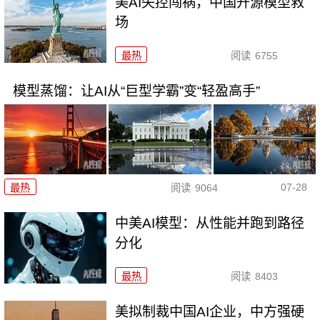
美AI失控闯祸，中国开源模型救
场
最热
阅读
6755
模型蒸馏：让AI从“巨型学霸”变“轻盈高手”
07-28
最热
阅读
9064
中美AI模型：从性能并跑到路径
分化
最热
阅读
8403
美拟制裁中国AI企业，中方强硬