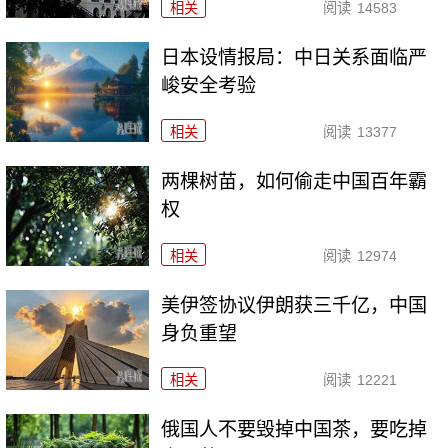
相关
阅读
14583
日本设情报局：中日关系面临严
峻安全考验
相关
阅读
13377
两棵树苗，如何偷走中国百年霸
权
相关
阅读
12974
美伊签协议伊朗获三千亿，中国
身负重望
相关
阅读
12221
俄国人不要毁掉中国茶，要吃掉