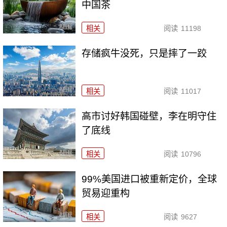
中国茶
相关
阅读
11198
存储疯牛没死，只是摔了一跤
相关
阅读
11017
高市讨好韩国碰壁，李在明守住
了底线
相关
阅读
10796
99%美国进口被重新定价，全球
贸易迎重构
相关
阅读
9627