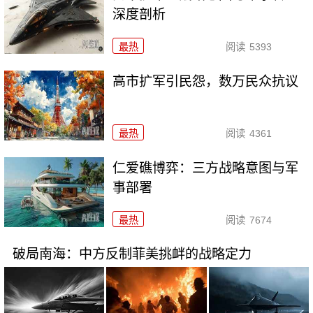
深度剖析
最热
阅读
5393
高市扩军引民怨，数万民众抗议
最热
阅读
4361
仁爱礁博弈：三方战略意图与军
事部署
最热
阅读
7674
破局南海：中方反制菲美挑衅的战略定力