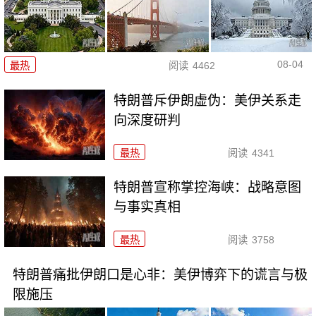
08-04
最热
阅读
4462
特朗普斥伊朗虚伪：美伊关系走
向深度研判
最热
阅读
4341
特朗普宣称掌控海峡：战略意图
与事实真相
最热
阅读
3758
特朗普痛批伊朗口是心非：美伊博弈下的谎言与极
限施压