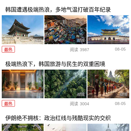
韩国遭遇极端热浪，多地气温打破百年纪录
08-05
最热
阅读
3987
极端热浪下，韩国旅游与民生的双重困境
08-05
最热
阅读
3004
伊朗绝不拥核：政治红线与残酷现实的交织