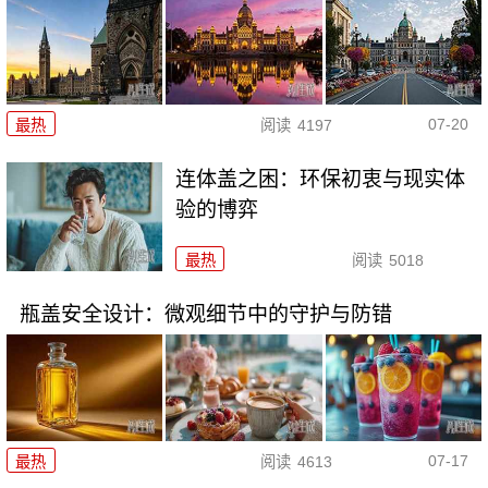
07-20
最热
阅读
4197
连体盖之困：环保初衷与现实体
验的博弈
最热
阅读
5018
瓶盖安全设计：微观细节中的守护与防错
07-17
最热
阅读
4613