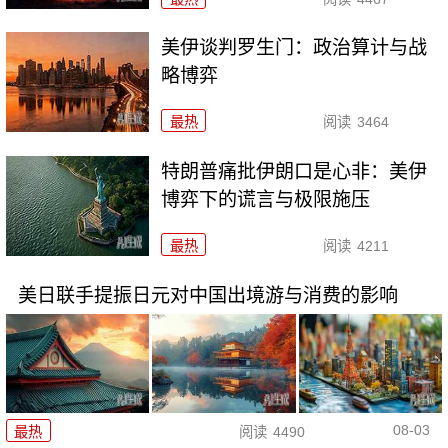
美伊谈判罗生门：政治算计与战
略博弈
最热
阅读
3464
特朗普痛批伊朗口是心非：美伊
博弈下的谎言与极限施压
最热
阅读
4211
美日联手提振日元对中国出境游与消费的影响
08-03
最热
阅读
4490