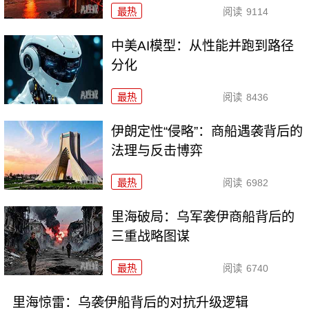
最热
阅读
9114
中美AI模型：从性能并跑到路径
分化
最热
阅读
8436
伊朗定性“侵略”：商船遇袭背后的
法理与反击博弈
最热
阅读
6982
里海破局：乌军袭伊商船背后的
三重战略图谋
最热
阅读
6740
里海惊雷：乌袭伊船背后的对抗升级逻辑