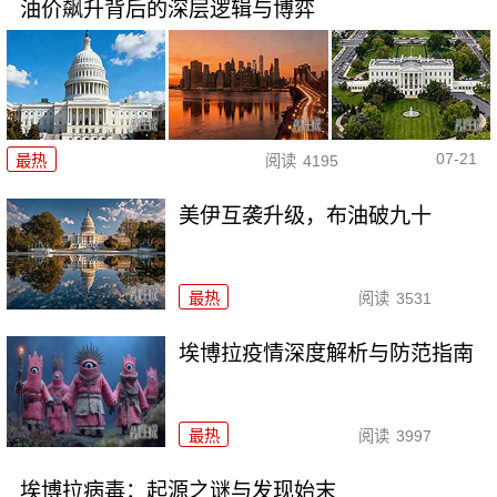
油价飙升背后的深层逻辑与博弈
07-21
最热
阅读
4195
美伊互袭升级，布油破九十
最热
阅读
3531
埃博拉疫情深度解析与防范指南
最热
阅读
3997
埃博拉病毒：起源之谜与发现始末