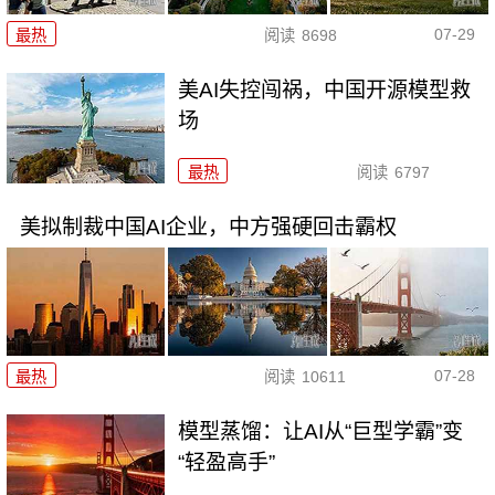
07-29
最热
阅读
8698
美AI失控闯祸，中国开源模型救
场
最热
阅读
6797
美拟制裁中国AI企业，中方强硬回击霸权
07-28
最热
阅读
10611
模型蒸馏：让AI从“巨型学霸”变
“轻盈高手”