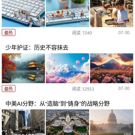
07-30
最热
阅读
7240
少年护证：历史不容抹去
07-30
最热
阅读
12911
中美AI分野：从“造脑”到“铸身”的战略分野