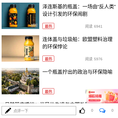
泽连斯基的瓶盖：一场由“反人类”
设计引发的环保闹剧
最热
阅读
6941
连体盖与垃圾船：欧盟塑料治理
的环保悖论
最热
阅读
5976
一个瓶盖拧出的政治与环保隐喻
最热
阅读
5049
日韩股市重挫：半导体失速与中国外贸的危与机
0
0
点评一下