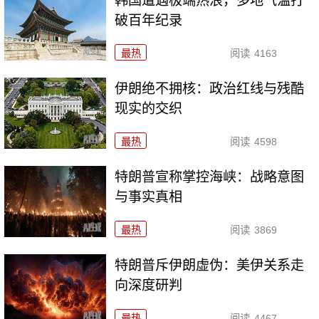
韩国遭遇极端热浪，多地气温打
破百年纪录
最热
阅读
4163
伊朗绝不拥核：政治红线与残酷
现实的交织
最热
阅读
4598
特朗普宣称掌控海峡：战略意图
与事实真相
最热
阅读
3869
特朗普斥伊朗虚伪：美伊关系走
向深度研判
最热
阅读
4467