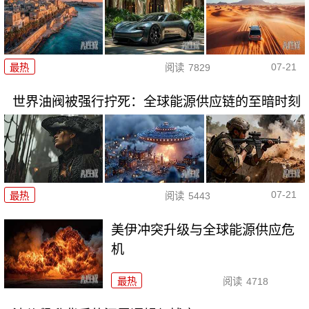
07-21
最热
阅读
7829
世界油阀被强行拧死：全球能源供应链的至暗时刻
07-21
最热
阅读
5443
美伊冲突升级与全球能源供应危
机
最热
阅读
4718