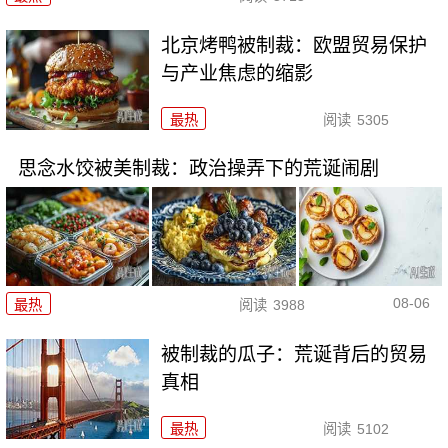
北京烤鸭被制裁：欧盟贸易保护
与产业焦虑的缩影
最热
阅读
5305
思念水饺被美制裁：政治操弄下的荒诞闹剧
08-06
最热
阅读
3988
被制裁的瓜子：荒诞背后的贸易
真相
最热
阅读
5102