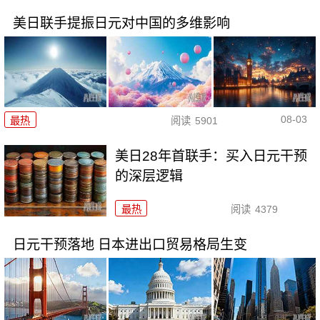
美日联手提振日元对中国的多维影响
08-03
最热
阅读
5901
美日28年首联手：买入日元干预
的深层逻辑
最热
阅读
4379
日元干预落地 日本进出口贸易格局生变