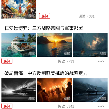
最热
阅读
4381
仁爱礁博弈：三方战略意图与军事部署
07-22
最热
阅读
7733
破局南海：中方反制菲美挑衅的战略定力
07-22
最热
阅读
5341