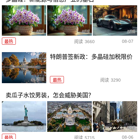
08-07
最热
阅读
3660
特朗普签新政：多晶硅加税限价
最热
阅读
3290
卖瓜子水饺男装，怎会威胁美国？
08-06
最热
阅读
5715