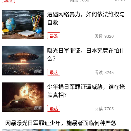
最热
阅读
7088
遭遇网络暴力，如何依法维权与
自救
最热
阅读
9320
曝光日军罪证，日本究竟在怕什
么？
最热
阅读
8245
少年捐日军罪证遭威胁，谁在掩
盖真相？
最热
阅读
7705
网暴曝光日军罪证少年，施暴者面临何种严惩