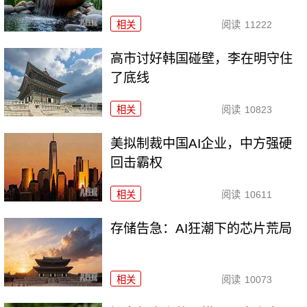
相关
阅读
11222
高市讨好韩国碰壁，李在明守住
了底线
相关
阅读
10823
美拟制裁中国AI企业，中方强硬
回击霸权
相关
阅读
10611
存储告急：AI狂潮下的芯片荒局
相关
阅读
10073