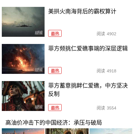
美拱火南海背后的霸权算计
最热
阅读
4902
菲方频挑仁爱礁事端的深层逻辑
最热
阅读
4918
菲方蓄意挑衅仁爱礁，中方坚决
反制
最热
阅读
3554
高油价冲击下的中国经济：承压与破局