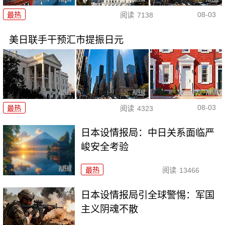
08-03
最热
阅读
7138
美日联手干预汇市提振日元
08-03
最热
阅读
4323
日本设情报局：中日关系面临严
峻安全考验
最热
阅读
13466
日本设情报局引全球警惕：军国
主义阴魂不散