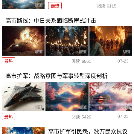
最热
阅读
6115
高市路线：中日关系面临断崖式冲击
07-23
最热
阅读
6561
高市扩军：战略意图与军事转型深度剖析
07-23
最热
阅读
5426
高市扩军引民怨，数万民众抗议