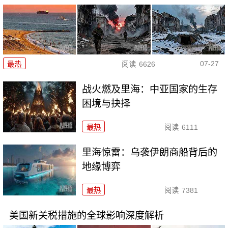
07-27
最热
阅读
6626
战火燃及里海：中亚国家的生存
困境与抉择
最热
阅读
6111
里海惊雷：乌袭伊朗商船背后的
地缘博弈
最热
阅读
7381
美国新关税措施的全球影响深度解析